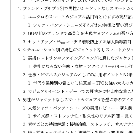
ブランド・プチプラ別で男性がジャケットなしスマートカ
ユニクロのスマートカジュアル活用術とおすすめ商品紹介
シャツ・パンツ・シューズそれぞれの特徴と賢い選び方
GUや他のブランドで高見えを実現するアイテムの選び方
セットアップ・単品コーデで離脱防止する購入動線設計 
シチュエーション別で男性がジャケットなしスマートカジ
高級レストランやファインダイニングに適したジャケット
失礼にならない色味・素材・アクセサリーのルール詳細
仕事・ビジネスカジュアルとしての活用ポイントとNG例
年代や業種別の着こなし注意点 – TPOに強い大人の
カジュアルイベント・デートでの軽快かつ好印象な着こな
男性がジャケットなしスマートカジュアルを選ぶ際のアイ
人気シャツ・パンツ・シューズの実用レビュー – 購入
サイズ感・ストレッチ性・耐久性のリアル評価 – 長
素材ごとの特徴解説：接触冷感、ストレッチ、サステナブ
購入前チェックポイント：洗濯性・型崩れ・着用感 – 