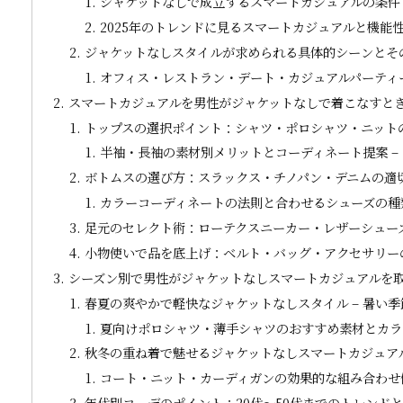
ジャケットなしで成立するスマートカジュアルの条件と
2025年のトレンドに見るスマートカジュアルと機能
ジャケットなしスタイルが求められる具体的シーンとその
オフィス・レストラン・デート・カジュアルパーティー
スマートカジュアルを男性がジャケットなしで着こなすと
トップスの選択ポイント：シャツ・ポロシャツ・ニットの
半袖・長袖の素材別メリットとコーディネート提案 –
ボトムスの選び方：スラックス・チノパン・デニムの適切
カラーコーディネートの法則と合わせるシューズの種類
足元のセレクト術：ローテクスニーカー・レザーシューズ
小物使いで品を底上げ：ベルト・バッグ・アクセサリーの
シーズン別で男性がジャケットなしスマートカジュアルを
春夏の爽やかで軽快なジャケットなしスタイル – 暑い
夏向けポロシャツ・薄手シャツのおすすめ素材とカラー
秋冬の重ね着で魅せるジャケットなしスマートカジュアル
コート・ニット・カーディガンの効果的な組み合わせ例
年代別コーデのポイント：20代～50代までのトレンドと