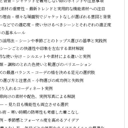
背景 – ジャケットを着用しない際のポイントや注意事項
性素材の重要性 – 最新トレンドと実用的な機能素材への注目
理由 – 様々な場面別でジャケットなしが選ばれる意図と背景
などでの適応度 – 使い分けるべきシーンとそれぞれの適正度
きの基本ルール
活用法 – シーンや季節ごとのトップス選びの基準と実践例
 シーンごとの快適性や印象を左右する素材解説
な使い分け – シルエットや素材による違いと実例
 – 調和のとれた色使いと靴選びのバリエーション
の最適バランス – コーデの格を決める足元の選択肢
選び方と注意点 – 小物選びの成功例と失敗例
取り入れるコーディネート実例
季節向けの素材や配色、実例写真による解説
 – 見た目も機能性も両立させる選択
術 – 寒い時期の防寒性も考慮した着こなし
 – 季節感とフォーマル度を高めるアイデア
着こなし方 – 年代ごとの体型やライフスタイルへの最適化