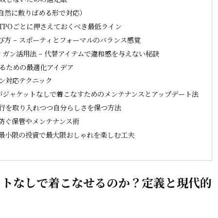
自然に散りばめる形で対応）
 TPOごとに押さえておくべき最低ライン
方 – スポーティとフォーマルのバランス感覚
ガン活用法 – 代替アイテムで違和感を与えない秘訣
せるための最適化アイデア
ズン対応テクニック
がジャケットなしで着こなすためのメンテナンスとアップデート法
流行を取り入れつつ自分らしさを保つ方法
を防ぐ保管やメンテナンス術
 最小限の投資で最大限おしゃれを楽しむ工夫
ットなしで着こなせるのか？定義と現代的