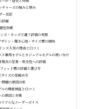
カーか？歴史と特徴
ッチャーズの強みと弱み
ザー反応
の詳細
題性効果
メンズ・キッズで違う評価の実態
 デザイン・履き心地・サイズ感の傾向
プインズ人気の理由と口コミ
ジネス兼用モデルとカジュアルモデルの使い分け
護者視点の足育・安全性への評価
・フィット感の詳細と選び方
正サイズの見極め方
い問題の原因分析
デルの機能検証と口コミ
ーの原因と対策
論のリアルなユーザーボイス
た高評価ポイント