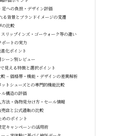
・足への負担・デザイン評価
れる背景とブランドイメージの変遷
声の比較
ト・スリップインズ・ゴーウォーク等の違い
サポートの実力
能進化ポイント
用シーン別レビュー
較で見える特徴と選択ポイント
較 – 価格帯・機能・デザインの差異解析
パットシューズとの専門的機能比較
ール構造の評価
購入方法・偽物見分け方・セール情報
販売店と公式通販の比較
ためのポイント
・限定キャンペーンの活用術
ー – 実体験に基づく検証データ