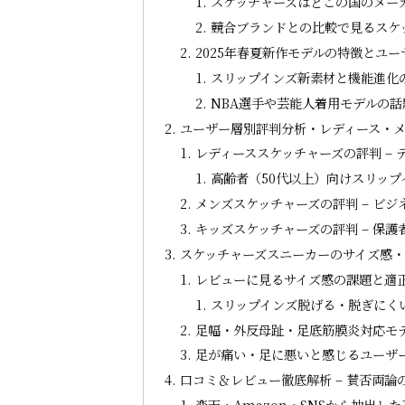
スケッチャーズはどこの国のメー
競合ブランドとの比較で見るスケ
2025年春夏新作モデルの特徴とユー
スリップインズ新素材と機能進化
NBA選手や芸能人着用モデルの話
ユーザー層別評判分析・レディース・
レディーススケッチャーズの評判 –
高齢者（50代以上）向けスリッ
メンズスケッチャーズの評判 – ビ
キッズスケッチャーズの評判 – 保
スケッチャーズスニーカーのサイズ感
レビューに見るサイズ感の課題と適
スリップインズ脱げる・脱ぎにく
足幅・外反母趾・足底筋膜炎対応モ
足が痛い・足に悪いと感じるユーザ
口コミ＆レビュー徹底解析 – 賛否両
楽天・Amazon・SNSから抽出し