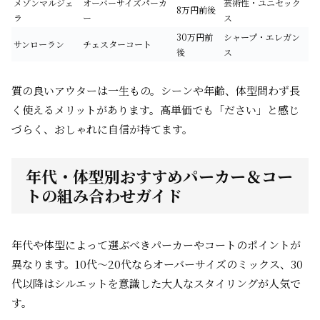
メゾンマルジェ
オーバーサイズパーカ
芸術性・ユニセック
8万円前後
ラ
ー
ス
30万円前
シャープ・エレガン
サンローラン
チェスターコート
後
ス
質の良いアウターは一生もの。シーンや年齢、体型問わず長
く使えるメリットがあります。高単価でも「ださい」と感じ
づらく、おしゃれに自信が持てます。
年代・体型別おすすめパーカー＆コー
トの組み合わせガイド
年代や体型によって選ぶべきパーカーやコートのポイントが
異なります。10代～20代ならオーバーサイズのミックス、30
代以降はシルエットを意識した大人なスタイリングが人気で
す。