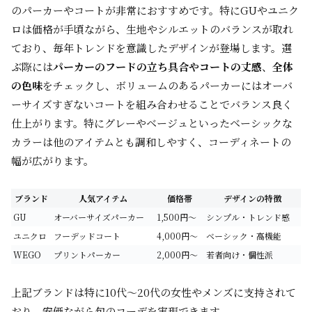
のパーカーやコートが非常におすすめです。特にGUやユニク
ロは価格が手頃ながら、生地やシルエットのバランスが取れ
ており、毎年トレンドを意識したデザインが登場します。選
ぶ際には
パーカーのフードの立ち具合やコートの丈感
、
全体
の色味
をチェックし、ボリュームのあるパーカーにはオーバ
ーサイズすぎないコートを組み合わせることでバランス良く
仕上がります。特にグレーやベージュといったベーシックな
カラーは他のアイテムとも調和しやすく、コーディネートの
幅が広がります。
ブランド
人気アイテム
価格帯
デザインの特徴
GU
オーバーサイズパーカー
1,500円～
シンプル・トレンド感
ユニクロ
フーデッドコート
4,000円～
ベーシック・高機能
WEGO
プリントパーカー
2,000円～
若者向け・個性派
上記ブランドは特に10代～20代の女性やメンズに支持されて
おり、安価ながら旬のコーデを実現できます。