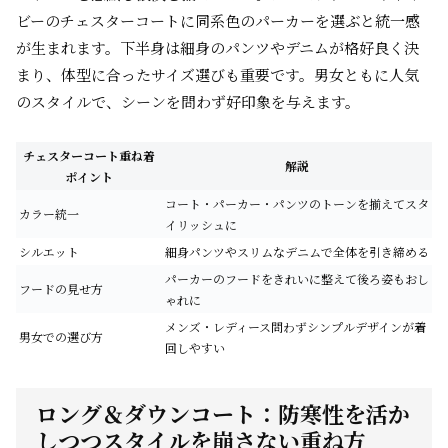
ビーのチェスターコートに同系色のパーカーを選ぶと統一感
が生まれます。下半身は細身のパンツやデニムが格好良く決
まり、体型に合ったサイズ選びも重要です。男女ともに人気
のスタイルで、シーンを問わず好印象を与えます。
チェスターコート重ね着
解説
ポイント
コート・パーカー・パンツのトーンを揃えてスタ
カラー統一
イリッシュに
シルエット
細身パンツやスリムなデニムで全体を引き締める
パーカーのフードをきれいに整えて後ろ姿もおし
フードの見せ方
ゃれに
メンズ・レディース問わずシンプルデザインが着
男女での選び方
回しやすい
ロング＆ダウンコート：防寒性を活か
しつつスタイルを崩さない重ね方