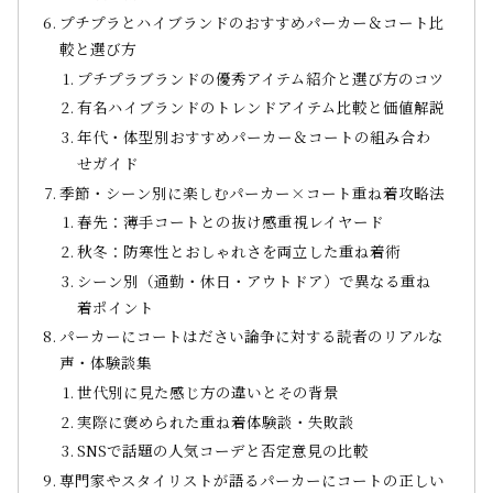
プチプラとハイブランドのおすすめパーカー＆コート比
較と選び方
プチプラブランドの優秀アイテム紹介と選び方のコツ
有名ハイブランドのトレンドアイテム比較と価値解説
年代・体型別おすすめパーカー＆コートの組み合わ
せガイド
季節・シーン別に楽しむパーカー×コート重ね着攻略法
春先：薄手コートとの抜け感重視レイヤード
秋冬：防寒性とおしゃれさを両立した重ね着術
シーン別（通勤・休日・アウトドア）で異なる重ね
着ポイント
パーカーにコートはださい論争に対する読者のリアルな
声・体験談集
世代別に見た感じ方の違いとその背景
実際に褒められた重ね着体験談・失敗談
SNSで話題の人気コーデと否定意見の比較
専門家やスタイリストが語るパーカーにコートの正しい