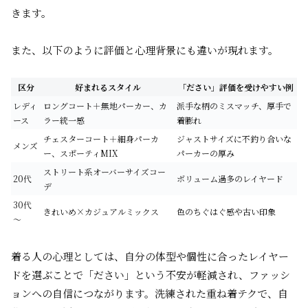
きます。
また、以下のように評価と心理背景にも違いが現れます。
区分
好まれるスタイル
「ださい」評価を受けやすい例
レディ
ロングコート＋無地パーカー、カ
派手な柄のミスマッチ、厚手で
ース
ラー統一感
着膨れ
チェスターコート＋細身パーカ
ジャストサイズに不釣り合いな
メンズ
ー、スポーティMIX
パーカーの厚み
ストリート系オーバーサイズコー
20代
ボリューム過多のレイヤード
デ
30代
きれいめ×カジュアルミックス
色のちぐはぐ感や古い印象
～
着る人の心理としては、自分の体型や個性に合ったレイヤー
ドを選ぶことで「ださい」という不安が軽減され、ファッシ
ョンへの自信につながります。洗練された重ね着テクで、自