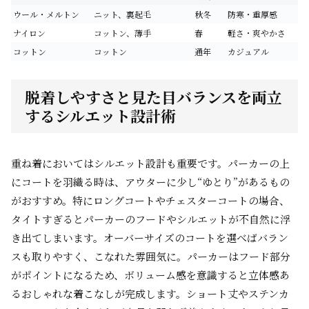
ウール・メルトン
ニット、裏起毛
秋冬
防寒・重厚感
ナイロン
コットン、薄手
春
軽さ・爽やかさ
コットン
コットン
通年
カジュアル
脱着しやすさと見た目バランスを両立
するシルエット設計術
重ね着においてはシルエット設計も重要です。パーカーの上
にコートを羽織る時は、アウターに少し“ゆとり”があるもの
がおすすめ。特にロングコートやチェスターコートの場合、
タイトすぎるとパーカーのフードやシルエットが不自然に浮
き出てしまいます。オーバーサイズのコートを選べばバラン
スも取りやすく、こなれた雰囲気に。パーカーはフード部分
がポイントになるため、ボリューム感を意識すると立体感あ
るおしゃれな着こなしが完成します。ショート丈やステンカ