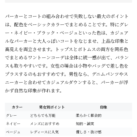
パーカーとコートの組み合わせで失敗しない最大のポイント
は、配色をベーシックカラーでまとめることです。特にグレ
ー・ネイビー・ブラック・ベージュといった色は、カジュア
ルなパーカーと大人っぽいコートをなじませ、上品な印象と
高見えを両立させます。トップスとボトムスの両方を同系色
でまとめるワントーンコーデは全体に統一感が出て、バラン
スも取りやすいです。女性の場合は小物やバッグで差し色を
プラスするのもおすすめです。男性なら、デニムパンツやス
ニーカーと合わせてカジュアルダウンすると、パーカーが浮
かず自然な印象が作れます。
カラー
男女別ポイント
印象
グレー
どちらでも万能
柔らかく都会的
ネイビー
メンズにおすすめ
知的・誠実
ベージュ
レディースに人気
優しさ・抜け感