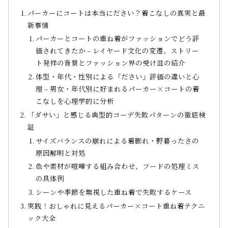
パーカーにコートは本当にださい？着こなしの真実と最
新事情
パーカーとコートの重ね着がファッションでどう評
価されてきたか – レイヤード文化の変遷、ストリー
ト発祥の背景とファッション界の受け皿の紹介
体型・年代・性別による「ださい」評価の違いと心
理 – 男女・年代別に好まれるパーカー×コートの着
こなしを心理学的に分析
「ダサい」と感じる典型的コーデ失敗パターンの徹底検
証
サイズバランスの崩れによる着膨れ・野暮ったさの
原因解明と対処
色や素材が喧嘩する組み合わせ、フードの処理ミス
の具体例
シーンや季節を無視した重ね着で失敗するケース
実践！おしゃれに見えるパーカー×コート重ね着テクニ
ック大全