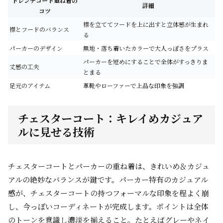
トレンチコート重ね着の
詳細
コツ
襟を立ててフードを上に出すと立体感が生まれ
襟とフードのバランス
る
パーカーのデザイン
無地・落ち着いたカラーで大人っぽさをプラス
パーカーを短めにすることで全体がすっきりま
丈感の工夫
とまる
足元のアイテム
革靴やローファーで上品な印象を強調
チェスターコート：キレイめカジュア
ルに見せる技術
チェスターコートとパーカーの重ね着は、きれいめ＆カジュ
アルの絶妙なバランスが鍵です。パーカー特有のカジュアル
感が、チェスターコートの持つフォーマルな印象を程よく崩
し、今っぽいコーディネートが完成します。ポイントは全体
のトーンを意識し濃淡を揃えること。たとえばグレーやネイ