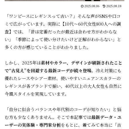
2025.08.06
2025.08.18
「ワンピースにレギンスって古い？」――そんな声がSNSや口コ
ミで広がっています。実際に【10代～60代女性800人への調
査】では、「昔は定番だったが最近は合わせ方がわからな
い」「季節によって使い分けたいけど正解がわからない」と
多くの方が感じていることがわかりました。
しかし、2025年は
素材やカラー、デザインが刷新されたこと
で“古見え”を回避する最新コーデが続々登場
。冷え対策にも
優れたレースやシアー素材、使いやすいニュアンスカラーの
レギンスが各ブランドで揃い、40代以上の大人女性も自然に
今風スタイルを実現しています。
「自分に似合うバランスや年代別のコーデが知りたい」と悩
む方も少なくありません。そこで本記事では
最新データ・ユ
ーザーの実体験・専門家分析
をもとに、着てみて本当に「古