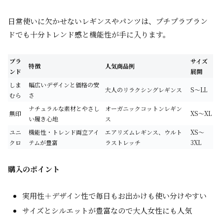
日常使いに欠かせないレギンスやパンツは、プチプラブラン
ドでも十分トレンド感と機能性が手に入ります。
ブラ
サイズ
特徴
人気商品例
ンド
展開
しま
幅広いデザインと価格の安
大人のリラクシングレギンス
S～LL
むら
さ
ナチュラルな素材とやさし
オーガニックコットンレギン
無印
XS～XL
い履き心地
ス
ユニ
機能性・トレンド両立アイ
エアリズムレギンス、ウルト
XS～
クロ
テムが豊富
ラストレッチ
3XL
購入のポイント
実用性＋デザイン性で毎日もお出かけも使い分けやすい
サイズとシルエットが豊富なので大人女性にも人気