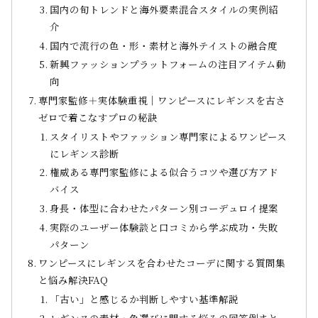
国内の旬トレンドと海外要素混合スタイルの実例紹
介
国内で流行の色・形・素材と海外テイストの融合度
新興ファッションプラットフォームの注目アイテム動
向
専門家監修＋実体験重視｜ワンピースにレギンスを古さ
ゼロで着こなすプロの秘訣
スタイリストやファッション専門家によるワンピース
にレギンス診断
権威ある専門家監修による似合うコツや選び方アド
バイス
身長・体型に合わせたパターン別コーデュロイ提案
実際のユーザー体験談と口コミから学ぶ成功・失敗
パターン
ワンピースにレギンスを合わせたコーデに関する質問集
と悩み解決FAQ
「古い」と感じるか判断しやすい基準解説
レギンスの素材・色選びに関する悩みの回答例まと