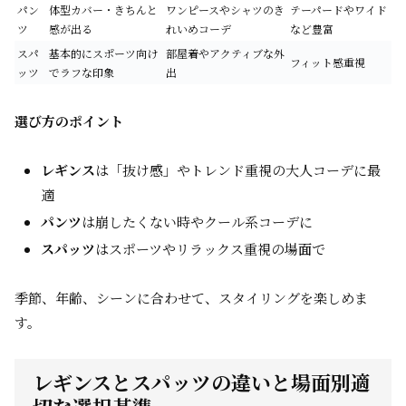
パン
体型カバー・きちんと
ワンピースやシャツのき
テーパードやワイド
ツ
感が出る
れいめコーデ
など豊富
スパ
基本的にスポーツ向け
部屋着やアクティブな外
フィット感重視
ッツ
でラフな印象
出
選び方のポイント
レギンス
は「抜け感」やトレンド重視の大人コーデに最
適
パンツ
は崩したくない時やクール系コーデに
スパッツ
はスポーツやリラックス重視の場面で
季節、年齢、シーンに合わせて、スタイリングを楽しめま
す。
レギンスとスパッツの違いと場面別適