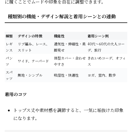
に履くことでムードや印象を自在に調整できます。
種類別の機能・デザイン解説と着用シーンとの連動
種類
デザインの特徴
機能性
着用シーン例
レギ
リブ編み、レース、
通気性・伸縮性・美
40代～60代の大人コー
ンス
スリット
脚見せ
デ、旅行
パン
体型カバー・合わせ
きれいめコーデ、オフィ
ワイド、テーパード
ツ
やすさ
ス
スパ
無地・シンプル
吸湿性・快適性
ヨガ、室内、散歩
ッツ
着用のコツ
トップス丈や素材感を調節すると、一気に垢抜けた印象
になります。