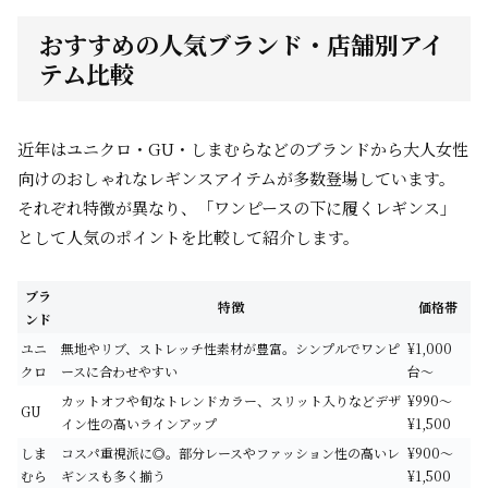
おすすめの人気ブランド・店舗別アイ
テム比較
近年はユニクロ・GU・しまむらなどのブランドから大人女性
向けのおしゃれなレギンスアイテムが多数登場しています。
それぞれ特徴が異なり、「ワンピースの下に履くレギンス」
として人気のポイントを比較して紹介します。
ブラ
特徴
価格帯
ンド
ユニ
無地やリブ、ストレッチ性素材が豊富。シンプルでワンピ
¥1,000
クロ
ースに合わせやすい
台〜
カットオフや旬なトレンドカラー、スリット入りなどデザ
¥990〜
GU
イン性の高いラインアップ
¥1,500
しま
コスパ重視派に◎。部分レースやファッション性の高いレ
¥900〜
むら
ギンスも多く揃う
¥1,500