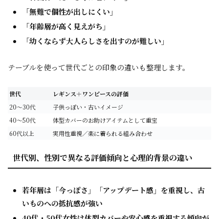
「無難で個性が出しにくい」
「年齢層が高く見えがち」
「幼くならず大人らしさを出すのが難しい」
テーブルを使って世代ごとの印象の違いも整理します。
世代
レギンス＋ワンピースの評価
20〜30代
子供っぽい・古いイメージ
40〜50代
体型カバーのお助けアイテムとして重宝
60代以上
実用性重視／楽に着られる組み合わせ
世代別、性別で異なる評価傾向と心理的背景の違い
若年層は「今っぽさ」「アップデート感」を重視し、古
いものへの抵抗感が強い
40代・50代女性は体型カバーや安心感を重視する傾向が