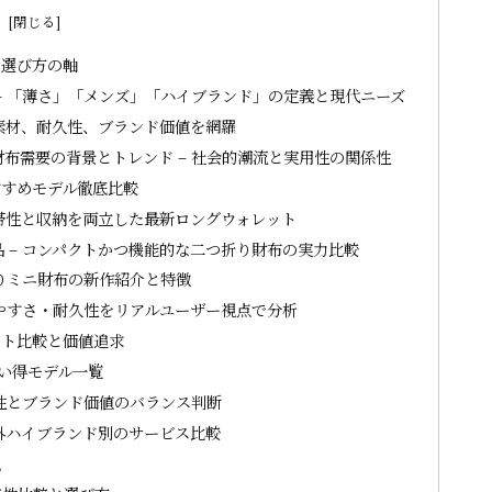
次
と選び方の軸
– 「薄さ」「メンズ」「ハイブランド」の定義と現代ニーズ
、素材、耐久性、ブランド価値を網羅
布需要の背景とトレンド – 社会的潮流と実用性の関係性
すすめモデル徹底比較
携帯性と収納を両立した最新ロングウォレット
 – コンパクトかつ機能的な二つ折り財布の実力比較
折りミニ財布の新作紹介と特徴
いやすさ・耐久性をリアルユーザー視点で分析
スト比較と価値追求
い得モデル一覧
久性とブランド価値のバランス判断
内外ハイブランド別のサービス比較
説