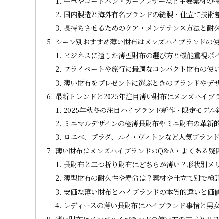
牛革やコードバン・カーフレザーなど主要素材の
国内製造と海外有名ブランドの縫製・仕立て技術
長持ちさせるためのケア・メンテナンス方法と耐
シーン別おすすめ薄い財布はメンズハイブランドの
ビジネスに適した薄型財布の選び方と機能重視ポ
プライベートや旅行に最適なコンパクト財布の使
薄い財布をプレゼントに選ぶときのブランドやデ
最新トレンドと2025年注目薄い財布はメンズハイブ
2025年秋冬の注目ハイブランド新作・限定モデル
ミニマルデザインの極薄長財布やミニ財布の革新
ロエベ、プラダ、ルイ・ヴィトンなど人気ブラン
薄い財布はメンズハイブランドのQ&A・よくある疑
長財布と二つ折り財布はどちらが薄い？形状別メ
薄型財布の耐久性や寿命は？素材や仕立て別で検
安価な薄い財布とハイブランドの本質的違いと価
レディースの薄い長財布はハイブランド事情と男
薄い財布はメンズハイブランドの使い方の工夫とリ