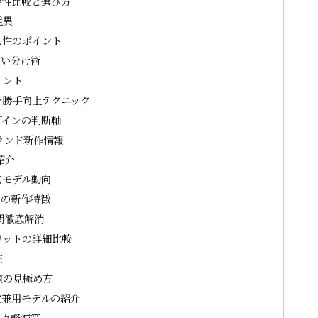
特性比較と選び方
差異
久性のポイント
使い分け術
イント
い勝手向上テクニック
ザインの判断軸
ランド新作情報
紹介
的モデル動向
ドの新作特徴
問徹底解消
リットの詳細比較
証
値の見極め方
女兼用モデルの紹介
スク軽減策