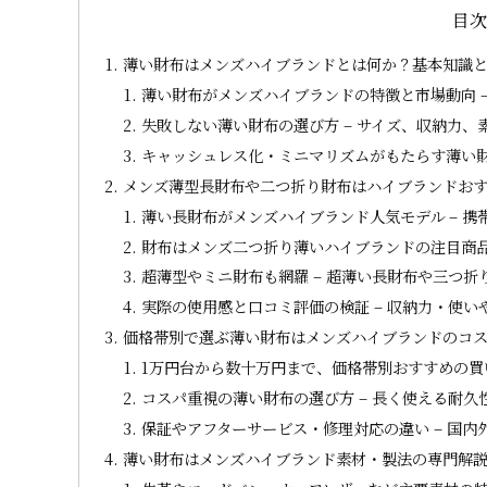
目
薄い財布はメンズハイブランドとは何か？基本知識
薄い財布がメンズハイブランドの特徴と市場動向 
失敗しない薄い財布の選び方 – サイズ、収納力
キャッシュレス化・ミニマリズムがもたらす薄い財
メンズ薄型長財布や二つ折り財布はハイブランドお
薄い長財布がメンズハイブランド人気モデル – 
財布はメンズ二つ折り薄いハイブランドの注目商品
超薄型やミニ財布も網羅 – 超薄い長財布や三つ
実際の使用感と口コミ評価の検証 – 収納力・使
価格帯別で選ぶ薄い財布はメンズハイブランドのコ
1万円台から数十万円まで、価格帯別おすすめの買
コスパ重視の薄い財布の選び方 – 長く使える耐
保証やアフターサービス・修理対応の違い – 国
薄い財布はメンズハイブランド素材・製法の専門解