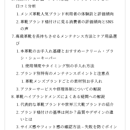
口コミ分析
メンズ革靴人気ブランド利用者の体験談と評価傾向
革靴ブランド格付けに見る消費者の評価傾向とSNS
の声
高級革靴を長持ちさせるメンテナンス方法とケア用品選
び
本革靴のお手入れ基礎とおすすめークリーム・ブラ
シ・シューキーパー
使用頻度やタイミング別の手入れ方法
ブランド別特有のメンテナンスポイントと注意点
革靴メンズブランドごとの素材別お手入れ
アフターサービスや修理体制についての解説
革靴ハイブランドメンズによくある疑問への解説
代表的な革靴ブランドや世界三大靴ブランドの紹介
ブランド格付けの基準は何か？品質やデザインの違
いとは
サイズ感やフィット感の確認方法 – 失敗を防ぐポイン