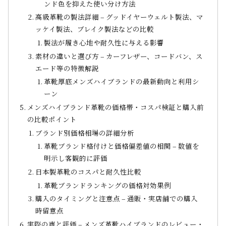
ンド色を抑えた使い分け方法
高級革靴の製法詳細 – グッドイヤーウェルト製法、マ
ッケイ製法、ブレイク製法などの比較
製法が履き心地や耐久性に与える影響
素材の違いと選び方 – カーフレザー、コードバン、ス
エード等の特徴解説
革靴厚底メンズハイブランドの最新動向と利用シ
ーン
メンズハイブランド革靴の価格帯・コスパ検証と購入前
の比較ポイント
ブランド別価格相場の詳細分析
革靴ブランド格付けと価格偏差値の相関 – 数値を
明示し客観的に評価
日本製革靴のコスパと耐久性比較
革靴ブランドランキングの価格対効果例
購入のタイミングと注意点 – 通販・実店舗での購入
時留意点
実際の声と評価 – メンズ革靴ハイブランドのレビュー・