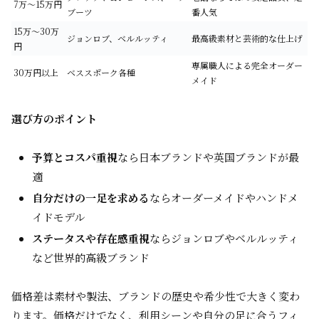
7万～15万円
ブーツ
番人気
15万～30万
ジョンロブ、ベルルッティ
最高級素材と芸術的な仕上げ
円
専属職人による完全オーダー
30万円以上
ベススポーク各種
メイド
選び方のポイント
予算とコスパ重視
なら日本ブランドや英国ブランドが最
適
自分だけの一足を求める
ならオーダーメイドやハンドメ
イドモデル
ステータスや存在感重視
ならジョンロブやベルルッティ
など世界的高級ブランド
価格差は素材や製法、ブランドの歴史や希少性で大きく変わ
ります。価格だけでなく、利用シーンや自分の足に合うフィ