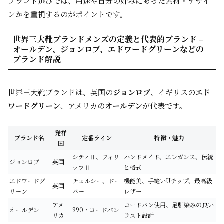
ブランド選びでは、用途や自分の好みにあった素材・デザイ
ンかを重視するのがポイントです。
世界三大靴ブランドメンズの定義と代表的ブランド –
オールデン、ジョンロブ、エドワードグリーンなどの
ブランド解説
世界三大靴ブランドは、英国の
ジョンロブ
、イギリスの
エド
ワードグリーン
、アメリカの
オールデン
が代表です。
発祥
ブランド名
定番ライン
特徴・魅力
国
シティⅡ、フィリ
ハンドメイド、エレガンス、伝統
ジョンロブ
英国
ップⅡ
と格式
エドワードグ
チェルシー、ドー
機能美、手縫いUチップ、最高級
英国
リーン
バー
レザー
アメ
コードバン使用、足馴染みの良い
オールデン
990・コードバン
リカ
ラスト設計