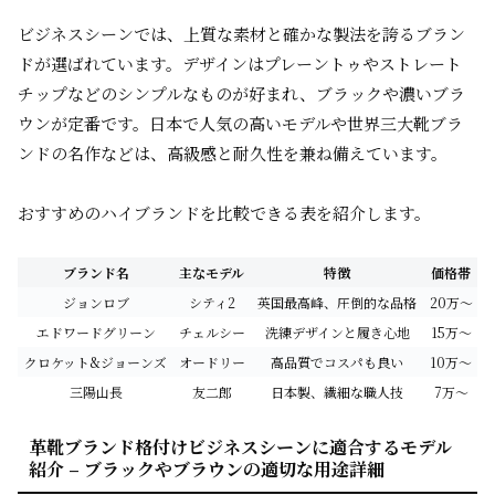
ビジネスシーンでは、上質な素材と確かな製法を誇るブラン
ドが選ばれています。デザインはプレーントゥやストレート
チップなどのシンプルなものが好まれ、ブラックや濃いブラ
ウンが定番です。日本で人気の高いモデルや世界三大靴ブラ
ンドの名作などは、高級感と耐久性を兼ね備えています。
おすすめのハイブランドを比較できる表を紹介します。
ブランド名
主なモデル
特徴
価格帯
ジョンロブ
シティ2
英国最高峰、圧倒的な品格
20万〜
エドワードグリーン
チェルシー
洗練デザインと履き心地
15万〜
クロケット&ジョーンズ
オードリー
高品質でコスパも良い
10万〜
三陽山長
友二郎
日本製、繊細な職人技
7万〜
革靴ブランド格付けビジネスシーンに適合するモデル
紹介 – ブラックやブラウンの適切な用途詳細