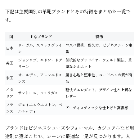
下記は主要国別の革靴ブランドとその特徴をまとめた一覧で
す。
国
主なブランド
特徴
リーガル、スコッチグレイ
コスパ優秀、耐久力、ビジネスシーン定
日本
ン
番
ジョンロブ、エドワードグ
伝統的なグッドイヤーウェルト製法、重
英国
リーン
厚なシルエット
オールデン、アレンエドモ
履き心地と堅牢性、コードバンの質が有
米国
ンズ
名
イタ
軽快でエレガント、デザイン性と上質な
サントーニ、フェラガモ
リア
レザー
フラ
ジェイエムウエストン、ベ
アーティスティックな仕上げと高級感
ンス
ルルッティ
ブランドはビジネスシューズやフォーマル、カジュアルなど用
途別に選ぶことで、シーンに最適な一足が見つかります。人