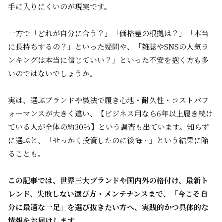
手に入りにくいのが現実です。
一方で「どれが自分に合う？」「価格差の根拠は？」「本当
に長持ちするの？」といった疑問や、「雑誌やSNSの人気ラ
ンキングは本当に信じていい？」といった不安を抱く方も多
いのではないでしょうか。
実は、
選ぶブランドや製法で履き心地・耐久性・コストパフ
ォーマンスが大きく違い
、【ビジネス用なら6年以上履き続け
ている人が全体の約30％】という調査も出ています。知らず
に選ぶと、
「せっかく投資したのに後悔…」
という結果に陥
ることも。
この記事では、世界三大ブランドや国内外の格付け、最新ト
レンド、失敗しない選び方・メンテナンスまで、「今こそ自
分に最適な一足」を選び抜きたい方へ、実践的かつ具体的な
情報をお届けします。