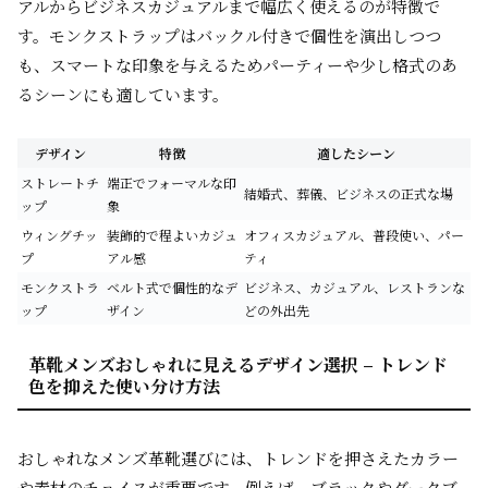
アルからビジネスカジュアルまで幅広く使えるのが特徴で
す。モンクストラップはバックル付きで個性を演出しつつ
も、スマートな印象を与えるためパーティーや少し格式のあ
るシーンにも適しています。
デザイン
特徴
適したシーン
ストレートチ
端正でフォーマルな印
結婚式、葬儀、ビジネスの正式な場
ップ
象
ウィングチッ
装飾的で程よいカジュ
オフィスカジュアル、普段使い、パー
プ
アル感
ティ
モンクストラ
ベルト式で個性的なデ
ビジネス、カジュアル、レストランな
ップ
ザイン
どの外出先
革靴メンズおしゃれに見えるデザイン選択 – トレンド
色を抑えた使い分け方法
おしゃれなメンズ革靴選びには、トレンドを押さえたカラー
や素材のチョイスが重要です。例えば、ブラックやダークブ