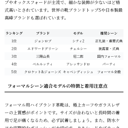
プやオックスフォードが主流で、細かな装飾が少ないほど格
式高いとされています。世界の靴ブランドトップ5や日本製最
高峰ブランドも選ばれています。
ランキング
ブランド
モデル
推奨シーン
1位
ジョンロブ
シティ2
正礼装・重要式典
2位
エドワードグリーン
チェルシー
披露宴・式典
3位
三陽山長
冠二郎
国内フォーマル
4位
ベルルッティ
アレッサンドロ
パーティ
5位
クロケット&ジョーンズ
キャベンディッシュ
フォーマル全般
フォーマルシーン適合モデルの特徴と着用注意点
フォーマル用ハイブランド革靴は、極上カーフやガラスレザ
ーの上質感がポイントです。サイズが合わないと長時間の着
用で足が痛くなるため、必ず試着しましょう。また、防水ケ
アや定期的なポリッシュが大切です。タキシードやブラック