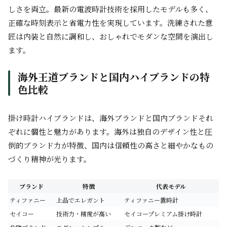
しさを両立。最新の電波時計技術を採用したモデルも多く、
正確な時刻表示と省電力性を実現しています。洗練された意
匠は内装と自然に調和し、おしゃれでモダンな空間を演出し
ます。
海外王道ブランドと国内ハイブランドの特
色比較
掛け時計ハイブランドは、海外ブランドと国内ブランドそれ
ぞれに個性と魅力があります。海外は独自のデザイン性と圧
倒的ブランド力が特徴、国内は信頼性の高さと細やかなもの
づくり精神が光ります。
ブランド
特徴
代表モデル
ティファニー
上品でエレガント
ティファニー置時計
セイコー
技術力・精度が高い
セイコープレミアム掛け時計