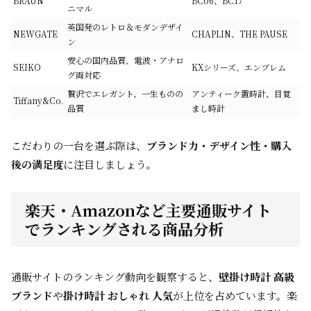
BRAUN
BC06、BC17
ニマル
英国発のレトロ＆モダンデザイ
NEWGATE
CHAPLIN、THE PAUSE
ン
安心の国内品質、電波・アナロ
SEIKO
KXシリーズ、エンブレム
グ両対応
贅沢でエレガント、一生ものの
アンティーク置時計、目覚
Tiffany&Co.
品質
まし時計
こだわりの一台を選ぶ際は、
ブランド力・デザイン性・購入
後の満足度
に注目しましょう。
楽天・Amazonなど主要通販サイト
でランキングされる商品分析
通販サイトのランキング動向を観察すると、
壁掛け時計 高級
ブランド
や
掛け時計 おしゃれ 人気
が上位を占めています。楽