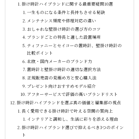
掛け時計ハイブランドに関する最重要疑問10選
一生ものになる条件と長持ちさせる秘訣
メンテナンス頻度や修理対応の違い
おしゃれな壁掛け時計の選び方のコツ
ブランドごとの特長と適した設置場所
ティファニーとセイコーの置時計、壁掛け時計の
比較ポイント
北欧・国内メーカーのブランド力
置時計と壁掛け時計の適切な選択方法
正規販売店の見極め方と安心購入法
プレゼント向けおすすめモデル紹介
アフターサービスで評価の高いブランドリスト
掛け時計ハイブランドを選ぶ真の価値と編集部の視点
長く愛用できる掛け時計で叶える空間の質向上
インテリアと調和し、生活に彩りを添える理由
掛け時計ハイブランド選びで抑えるべき3つのポイン
ト