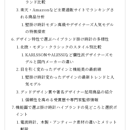
ランド比較
楽天・Amazonなど主要通販サイトでランキングさ
れる商品分析
壁掛け時計モダン高級やデザイナーズ人気モデル
の特徴探索
デザイン特性で選ぶハイブランド掛け時計の多様性
北欧・モダン・クラシックのスタイル別比較
KARLSSONやALESSIなど個性派デザイナーズモ
デルと国内メーカーの違い
目を引く変わったデザインと機能美の最前線
壁掛け時計変わったデザインの最新トレンドと人
気モデル
グッドデザイン賞や著名デザイナー起用商品の紹介
信頼性を高める受賞歴や専門家監修情報
機能面で選ぶ掛け時計ハイブランドの見どころと選択ポ
イント
電波時計、木製・アンティーク素材の違いとメリット
解説