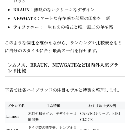
ロック
BRAUN
：無駄のないクリーンなデザイン
NEWGATE
：アートな存在感で部屋の印象を一新
ティファニー
：一生ものの格式と唯一無二の存在感
このような個性を確かめながら、ランキングや比較表をもと
に自分のスタイルに合う最高の一台を探せます。
レムノス、BRAUN、NEWGATEなど国内外人気ブラ
ンド比較
下表では各ハイブランドの注目モデルと特徴を整理します。
ブランド名
主な特徴
おすすめモデル例
木目や和モダン、デザイナー共
CARVEDシリーズ、RIKI
Lemnos
同開発
CLOCK
ドイツ製の機能美、シンプルミ