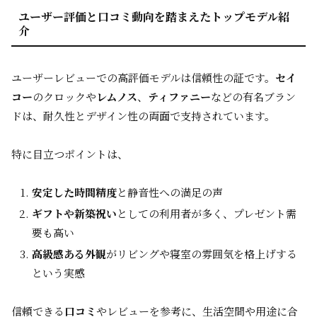
ユーザー評価と口コミ動向を踏まえたトップモデル紹
介
ユーザーレビューでの高評価モデルは信頼性の証です。
セイ
コー
のクロックや
レムノス
、
ティファニー
などの有名ブラン
ドは、耐久性とデザイン性の両面で支持されています。
特に目立つポイントは、
安定した時間精度
と静音性への満足の声
ギフトや新築祝い
としての利用者が多く、プレゼント需
要も高い
高級感ある外観
がリビングや寝室の雰囲気を格上げする
という実感
信頼できる
口コミ
やレビューを参考に、生活空間や用途に合