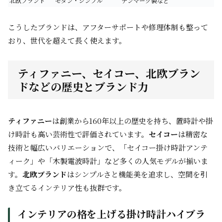
北欧ブランド
モダン・シンプル
デンマーク製など
こうしたブランドは、アフターサポートや修理体制も整って
おり、世代を超えて長く使えます。
ティファニー、セイコー、北欧ブラン
ドなどの歴史とブランド力
ティファニー
は創業から160年以上の歴史を持ち、置時計や掛
け時計も高い芸術性で評価されています。
セイコー
は精密な
技術と幅広いバリエーションで、「セイコー掛け時計アンテ
ィーク」や「木製電波時計」など多くの人気モデルが揃いま
す。
北欧ブランド
はシンプルさと機能美を追求し、空間を引
き立てるインテリア性も抜群です。
インテリアの格を上げる掛け時計ハイブラ