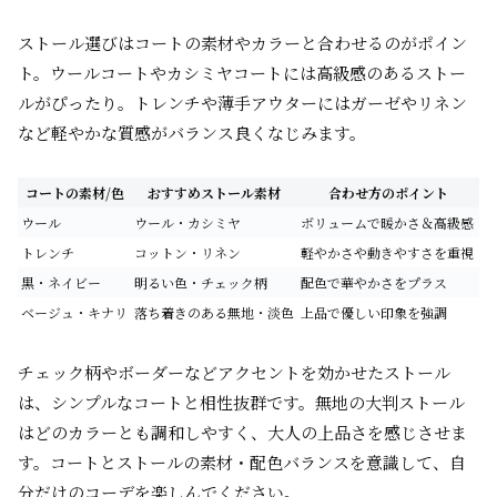
ストール選びはコートの素材やカラーと合わせるのがポイン
ト。ウールコートやカシミヤコートには高級感のあるストー
ルがぴったり。トレンチや薄手アウターにはガーゼやリネン
など軽やかな質感がバランス良くなじみます。
コートの素材/色
おすすめストール素材
合わせ方のポイント
ウール
ウール・カシミヤ
ボリュームで暖かさ＆高級感
トレンチ
コットン・リネン
軽やかさや動きやすさを重視
黒・ネイビー
明るい色・チェック柄
配色で華やかさをプラス
ベージュ・キナリ
落ち着きのある無地・淡色
上品で優しい印象を強調
チェック柄やボーダーなどアクセントを効かせたストール
は、シンプルなコートと相性抜群です。無地の大判ストール
はどのカラーとも調和しやすく、大人の上品さを感じさせま
す。コートとストールの素材・配色バランスを意識して、自
分だけのコーデを楽しんでください。