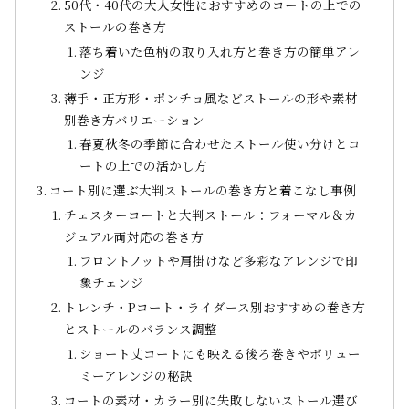
50代・40代の大人女性におすすめのコートの上での
ストールの巻き方
落ち着いた色柄の取り入れ方と巻き方の簡単アレ
ンジ
薄手・正方形・ポンチョ風などストールの形や素材
別巻き方バリエーション
春夏秋冬の季節に合わせたストール使い分けとコ
ートの上での活かし方
コート別に選ぶ大判ストールの巻き方と着こなし事例
チェスターコートと大判ストール：フォーマル＆カ
ジュアル両対応の巻き方
フロントノットや肩掛けなど多彩なアレンジで印
象チェンジ
トレンチ・Pコート・ライダース別おすすめの巻き方
とストールのバランス調整
ショート丈コートにも映える後ろ巻きやボリュー
ミーアレンジの秘訣
コートの素材・カラー別に失敗しないストール選び