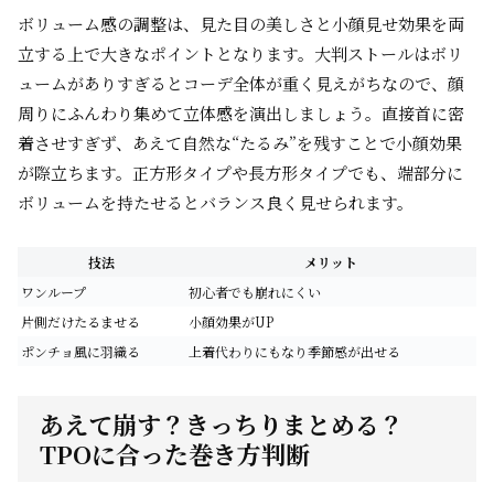
ボリューム感の調整は、見た目の美しさと小顔見せ効果を両
立する上で大きなポイントとなります。大判ストールはボリ
ュームがありすぎるとコーデ全体が重く見えがちなので、顔
周りにふんわり集めて立体感を演出しましょう。直接首に密
着させすぎず、あえて自然な“たるみ”を残すことで小顔効果
が際立ちます。正方形タイプや長方形タイプでも、端部分に
ボリュームを持たせるとバランス良く見せられます。
技法
メリット
ワンループ
初心者でも崩れにくい
片側だけたるませる
小顔効果がUP
ポンチョ風に羽織る
上着代わりにもなり季節感が出せる
あえて崩す？きっちりまとめる？
TPOに合った巻き方判断