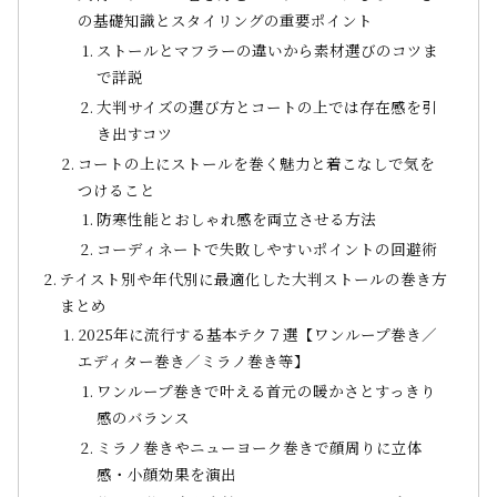
の基礎知識とスタイリングの重要ポイント
ストールとマフラーの違いから素材選びのコツま
で詳説
大判サイズの選び方とコートの上では存在感を引
き出すコツ
コートの上にストールを巻く魅力と着こなしで気を
つけること
防寒性能とおしゃれ感を両立させる方法
コーディネートで失敗しやすいポイントの回避術
テイスト別や年代別に最適化した大判ストールの巻き方
まとめ
2025年に流行する基本テク７選【ワンループ巻き／
エディター巻き／ミラノ巻き等】
ワンループ巻きで叶える首元の暖かさとすっきり
感のバランス
ミラノ巻きやニューヨーク巻きで顔周りに立体
感・小顔効果を演出