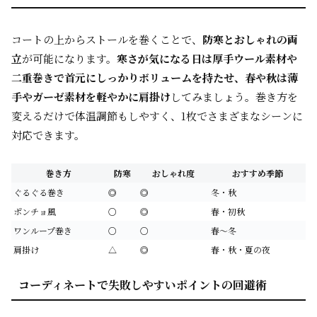
コートの上からストールを巻くことで、
防寒とおしゃれの両
立
が可能になります。
寒さが気になる日は厚手ウール素材や
二重巻きで首元にしっかりボリュームを持たせ、春や秋は薄
手やガーゼ素材を軽やかに肩掛け
してみましょう。巻き方を
変えるだけで体温調節もしやすく、1枚でさまざまなシーンに
対応できます。
巻き方
防寒
おしゃれ度
おすすめ季節
ぐるぐる巻き
◎
◎
冬・秋
ポンチョ風
○
◎
春・初秋
ワンループ巻き
○
○
春〜冬
肩掛け
△
◎
春・秋・夏の夜
コーディネートで失敗しやすいポイントの回避術