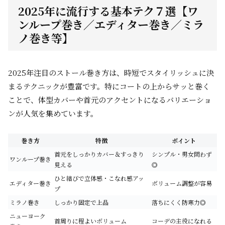
2025年に流行する基本テク７選【ワ
ンループ巻き／エディター巻き／ミラ
ノ巻き等】
2025年注目のストール巻き方は、時短でスタイリッシュに決
まるテクニックが豊富です。特にコートの上からサッと巻く
ことで、体型カバーや首元のアクセントになるバリエーショ
ンが人気を集めています。
巻き方
特徴
ポイント
首元をしっかりカバー＆すっきり
シンプル・男女問わず
ワンループ巻き
見える
◎
ひと結びで立体感・こなれ感アッ
エディター巻き
ボリューム調整が容易
プ
ミラノ巻き
しっかり固定で上品
落ちにくく防寒力◎
ニューヨーク
首周りに程よいボリューム
コーデの主役になれる