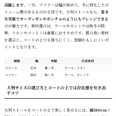
活躍します
。一方、マフラーは幅が狭めで、冬に特化したボ
リューム感のあるものが主流です。大判ストールなら、
巻き
方次第でカーディガンやポンチョのようにもアレンジできる
のが魅力です。素材選びは、ウールやカシミヤは秋冬の防
寒、リネンやコットンは春夏におすすめです。質の良い素材
を選ぶと、コートの上でも落ちにくく、型崩れもしにくいポ
イントとなります。
種類
幅
季節
代表素材
ストール
広め
春〜冬
ウール、リネン
マフラー
狭め
秋〜冬
ウール、カシミヤ
大判サイズの選び方とコートの上では存在感を引き出
すコツ
大判ストールをコートの上で美しく見せるには、
縦180cm×