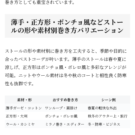
巻き方としても重宝されています。
薄手・正方形・ポンチョ風などストー
ルの形や素材別巻き方バリエーション
ストールの形や素材別に巻き方を工夫すると、季節や目的に
合ったベストコーデが叶います。薄手のストールは春や夏に
涼しげ、正方形はポンチョ風・ボレロ風と多彩なアレンジが
可能。ニットやウール素材は冬や秋のコートと相性良く防寒
性も抜群です。
素材・形
おすすめ巻き方
シーン例
薄手ガーゼ・コットン
ワンループ・肩掛け
春夏の軽快な外出
正方形・大判
ポンチョ・ボレロ風
秋冬のアウター上・旅行
ウール・カシミヤ
ミラノ巻き・エディター
冬・防寒・ビジネス