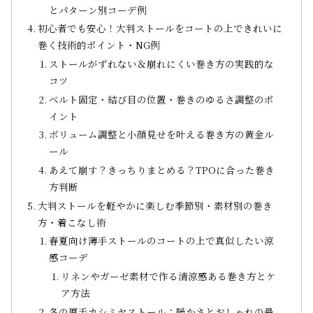
とパターン別コーデ例
初心者でも安心！大判ストールをコートの上できれいに
巻く技術的ポイント・NG例
ストールがずれない＆崩れにくい巻き方の実践的な
コツ
ベルト固定・結び目の位置・巻きのゆるさ調整のポ
イント
ボリューム調整と小顔見せを叶える巻き方の黄金ル
ール
あえて崩す？きっちりまとめる？TPOに合った巻き
方判断
大判ストールを軽やかに楽しむ季節別・素材別の巻き
方・着こなし術
春夏向け薄手ストールのコートの上で真似したい涼
感コーデ
リネンやガーゼ素材で作る清涼感ある巻き方とケ
ア方法
冬の厚手カシミヤストール：暖かさとおしゃれの最