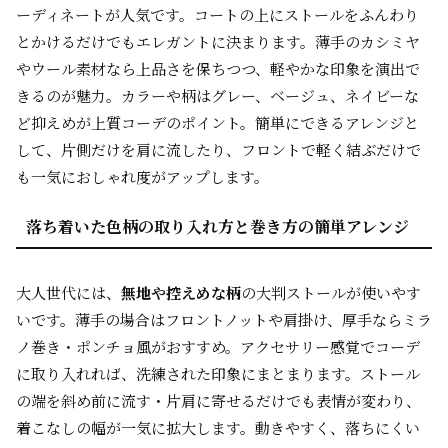
ーディネートが人気です。コートの上にストールをふんわり
とかけるだけでもエレガントに決まります。薄手のカシミヤ
やウール素材なら上品さを保ちつつ、軽やかな印象を演出で
きるのが魅力。カラーや柄はグレー、ベージュ、ネイビーな
ど抑えめが上質コーデのポイント。簡単にできるアレンジと
して、片側だけを肩に流したり、フロントで軽く結ぶだけで
も一気におしゃれ度がアップします。
落ち着いた色柄の取り入れ方と巻き方の簡単アレンジ
大人世代には、
無地や控えめな柄
の大判ストールが使いやす
いです。薄手の場合はフロントノットや肩掛け、厚手ならミラ
ノ巻き・ポンチョ風がおすすめ。アクセサリー感覚でコーデ
に取り入れれば、洗練された印象にまとまります。ストール
の端を斜め前に流す・片肩に寄せるだけでも表情が変わり、
着こなしの幅が一気に拡大します。動きやすく、落ちにくい