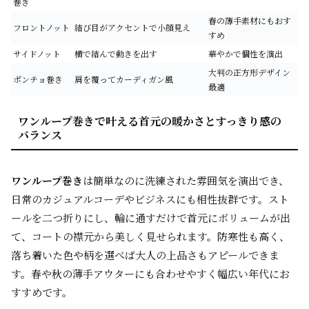
巻き
春の薄手素材にもおす
フロントノット
結び目がアクセントで小顔見え
すめ
サイドノット
横で結んで動きを出す
華やかで個性を演出
大判の正方形デザイン
ポンチョ巻き
肩を覆ってカーディガン風
最適
ワンループ巻きで叶える首元の暖かさとすっきり感の
バランス
ワンループ巻き
は簡単なのに洗練された雰囲気を演出でき、
日常のカジュアルコーデやビジネスにも相性抜群です。スト
ールを二つ折りにし、輪に通すだけで首元にボリュームが出
て、コートの襟元から美しく見せられます。防寒性も高く、
落ち着いた色や柄を選べば大人の上品さもアピールできま
す。春や秋の薄手アウターにも合わせやすく幅広い年代にお
すすめです。