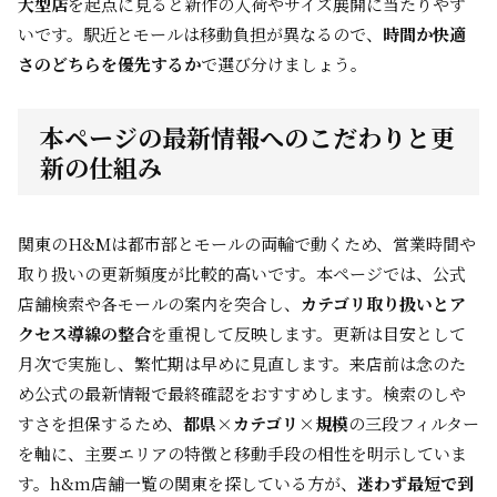
大型店
を起点に見ると新作の入荷やサイズ展開に当たりやす
いです。駅近とモールは移動負担が異なるので、
時間か快適
さのどちらを優先するか
で選び分けましょう。
本ページの最新情報へのこだわりと更
新の仕組み
関東のH&Mは都市部とモールの両輪で動くため、営業時間や
取り扱いの更新頻度が比較的高いです。本ページでは、公式
店舗検索や各モールの案内を突合し、
カテゴリ取り扱いとア
クセス導線の整合
を重視して反映します。更新は目安として
月次で実施し、繁忙期は早めに見直します。来店前は念のた
め公式の最新情報で最終確認をおすすめします。検索のしや
すさを担保するため、
都県×カテゴリ×規模
の三段フィルター
を軸に、主要エリアの特徴と移動手段の相性を明示していま
す。h&m店舗一覧の関東を探している方が、
迷わず最短で到