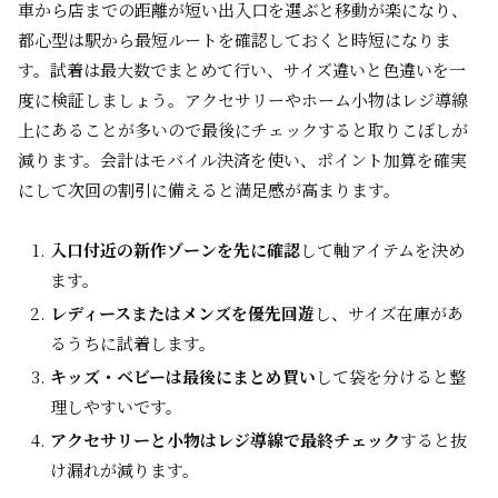
車から店までの距離が短い出入口を選ぶと移動が楽になり、
都心型は駅から最短ルートを確認しておくと時短になりま
す。試着は最大数でまとめて行い、サイズ違いと色違いを一
度に検証しましょう。アクセサリーやホーム小物はレジ導線
上にあることが多いので最後にチェックすると取りこぼしが
減ります。会計はモバイル決済を使い、ポイント加算を確実
にして次回の割引に備えると満足感が高まります。
入口付近の新作ゾーンを先に確認
して軸アイテムを決め
ます。
レディースまたはメンズを優先回遊
し、サイズ在庫があ
るうちに試着します。
キッズ・ベビーは最後にまとめ買い
して袋を分けると整
理しやすいです。
アクセサリーと小物はレジ導線で最終チェック
すると抜
け漏れが減ります。