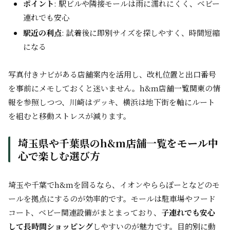
ポイント
: 駅ビルや隣接モールは雨に濡れにくく、ベビー
連れでも安心
駅近の利点
: 試着後に即別サイズを探しやすく、時間短縮
になる
写真付きナビがある店舗案内を活用し、改札位置と出口番号
を事前にメモしておくと迷いません。h&m店舗一覧関東の情
報を参照しつつ、川崎はデッキ、横浜は地下街を軸にルート
を組むと移動ストレスが減ります。
埼玉県や千葉県のh&m店舗一覧をモール中
心で楽しむ選び方
埼玉や千葉でh&mを回るなら、イオンやららぽーとなどのモ
ールを拠点にするのが効率的です。モールは駐車場やフード
コート、ベビー関連設備がまとまっており、
子連れでも安心
して長時間ショッピング
しやすいのが魅力です。目的別に動