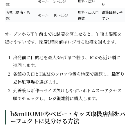
モール
5〜15分
無料・広い
部）
い
茨城（県南・県
無料・出入口
渋滞回避しや
モール
10〜15分
央）
複数
すい
オープンから正午前までに試着を済ませると、午後の混雑を
避けやすいです。閉店1時間前はレジ待ち短縮を狙えます。
出発前に目的地を最大3か所まで絞り、
ICから近い順
に
巡回します。
各館の入口とH&Mのフロア位置を地図で確認し、
最寄り
立体駐車場
を選びます。
到着後は新作→サイズ欠けしやすいボトムス→アクセの
順でチェックし、
レジ混雑前
に購入します。
h&mHOMEやベビー・キッズ取扱店舗をパ
ーフェクトに見分ける方法