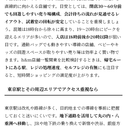
直線的に向かえる店舗です。目安としては、
閉店30〜60分前
でも回遊しやすい売り場構成
、
会計待ちの流れが見通せるレ
イアウト
、
試着室の回転が安定
していることを重視しましょ
う。混雑は18時台から徐々に高まり、19〜20時台にピークを
迎えるエリアが多いので、
入店は18時前後か20時以降
が狙い
目です。通勤バッグでも動きやすい導線の店舗、ベビーやキ
ッズの回遊スペースが取りやすい売り場は効率よく買い物で
きます。h&m店舗一覧関東を比較検討するときは、
帰宅ルー
トにある駅
、
レジの処理速度
、
セルフレジの有無
にも注目す
ると、短時間ショッピングの満足度が上がります。
東京駅とその周辺エリアでアクセス重視なら
東京駅は改札や路線が多く、目的地までの導線を事前に把握
しておくと迷いにくいです。
地下通路を活用して丸の内・八
重洲へ移動
し、JRや地下鉄の乗り換えで新宿や渋谷、銀座方