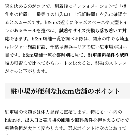
線を決めるのがコツで、到着後にインフォメーションで「授
乳室の位置」「最寄りの出入口」「混雑時間」を先に確認す
るとスムーズです。h&mの近くにキッズスペースや大型トイ
レがあるモールを選べば、
試着やサイズ交換も落ち着いて対
応
できます。h&m店舗一覧を調べる際は、関東の中でも埼玉
はレジャー施設併設、千葉は海浜エリアの広い駐車場が狙い
目です。h&m店舗一覧を都県別に見て、
駐車無料条件や駅直
結の可否
まで比べてからルートを決めると、移動のストレス
がぐっと下がります。
駐車場が便利なh&m店舗のポイント
駐車場の快適さは体力温存に直結します。特にモール内の
h&mは、
出入口と売り場の距離
や
無料条件
を押さえるだけで
移動負担が大きく変わります。選ぶポイントは次のとおりで