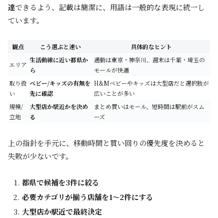
達
できるよう、記載は簡潔に、用語は一般的な表現に統一し
ています。
観点
こう選ぶと速い
具体的なヒント
生活動線に近い都県か
通勤は東京・神奈川、週末は千葉・埼玉の
エリア
ら
モールが快適
取り扱
ベビー/キッズの有無を
H&Mベビーやキッズは大型店だと選択肢が
い
先に確認
広いことが多い
規模/
大型店か駅近かを決め
まとめ買いはモール、短時間は駅前がスム
立地
る
ーズ
上の指針を手元に、移動時間と買い回りの優先度を決めると
失敗が少ないです。
都県で候補を3件に絞る
必要カテゴリが揃う店舗を1～2件にする
大型店か駅近で最終決定