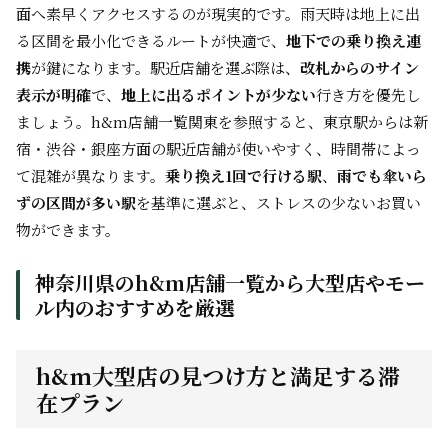
面へ素早くアクセスするのが現実的です。雨天時は地上に出
る区間を最小化できるルートが快適で、
地下での乗り換え連
携
が鍵になります。駅近店舗を選ぶ際は、
改札からのサイン
表示が明確
で、
地上に出るポイントが少ない
行き方を優先し
ましょう。h&m店舗一覧関東を参照すると、東京駅からは新
宿・渋谷・銀座方面の駅近店舗が使いやすく、時間帯によっ
て混雑が異なります。
乗り換え1回で行ける駅
、
雨でも傘いら
ずの区間が多い駅
を基準に選ぶと、ストレスの少ないお買い
物ができます。
神奈川県のh&m店舗一覧から大型店やモー
ル内のおすすめを厳選
h&m大型店の見つけ方と満足する滞
在プラン