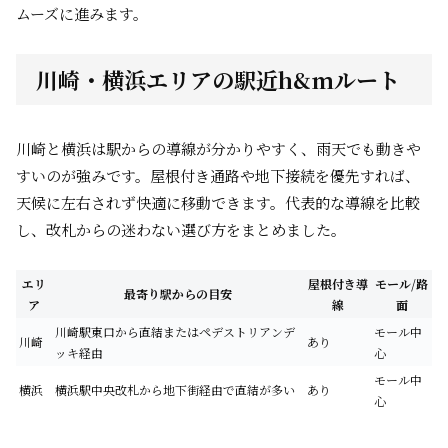
ムーズに進みます。
川崎・横浜エリアの駅近h&mルート
川崎と横浜は駅からの導線が分かりやすく、雨天でも動きや
すいのが強みです。屋根付き通路や地下接続を優先すれば、
天候に左右されず快適に移動できます。代表的な導線を比較
し、改札からの迷わない選び方をまとめました。
エリ
屋根付き導
モール/路
最寄り駅からの目安
ア
線
面
川崎駅東口から直結またはペデストリアンデ
モール中
川崎
あり
ッキ経由
心
モール中
横浜
横浜駅中央改札から地下街経由で直結が多い
あり
心