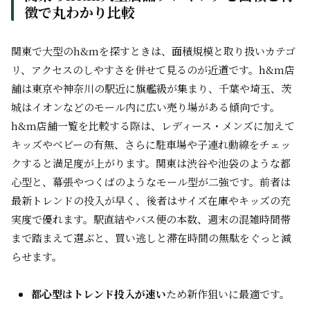
徴で丸わかり比較
関東で大型のh&mを探すときは、面積規模と取り扱いカテゴ
リ、アクセスのしやすさを併せて見るのが近道です。h&m店
舗は東京や神奈川の駅近に旗艦級が集まり、千葉や埼玉、茨
城はイオンなどのモール内に広い売り場がある傾向です。
h&m店舗一覧を比較する際は、レディース・メンズに加えて
キッズやベビーの有無、さらに駐車場や子連れ動線をチェッ
クすると満足度が上がります。関東は渋谷や池袋のような都
心型と、幕張やつくばのようなモール型が二強です。前者は
最新トレンドの投入が早く、後者はサイズ在庫やキッズの充
実度で優れます。駅直結やバス便の本数、週末の混雑時間帯
まで踏まえて選ぶと、買い逃しと滞在時間の無駄をぐっと減
らせます。
都心型はトレンド投入が速い
ため新作狙いに最適です。