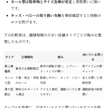
モール型は駐車場とサイズ在庫が安定
し家族買いに強い
です。
キッズ・ベビーの取り扱い有無
を事前確認すると移動の
ロスを防げます。
下の比較表は、面積規模の大きい店舗タイプごとの強みを整
理したものです。
向いている買い
タイプ
立地傾向
強み
方
都心旗
新作の回転が速い、レディー
旬アイテムの即
東京の主要駅周辺
艦級
ス・メンズが厚い
チェック
モール
千葉・埼玉・茨城
駐車しやすい、キッズ・ベビー
まとめ買いと家
大型
のモール
充実
族利用
準大型
神奈川のターミナ
アクセス良好、通勤ついでに寄
通勤前後の時短
駅近
ル周辺
りやすい
買い
テーブルを参考に、行きたいエリアと買いたいカテゴリを掛