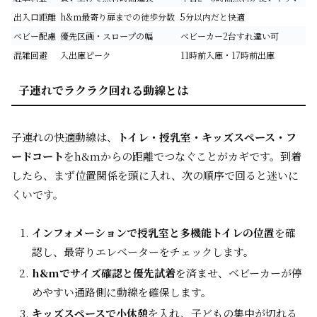
出入口距離
h&m最寄り扉までの徒歩分数
5分以内だと快適
ベビー配慮
優先区画・スロープの幅
ベビーカー2台すれ違い可
混雑回避
入出庫ピーク
11時前入庫・17時前出庫
子連れでラクラク回れる動線とは
子連れの快適動線は、
トイレ・授乳室・キッズスペース・フ
ードコート
をh&mからの距離でつなぐことがカギです。到着
したら、まず位置関係を頭に入れ、次の順序で回ると迷いに
くいです。
インフォメーションで授乳室と多機能トイレの位置
を確
認し、最寄りエレベーターをチェックします。
h&mでサイズ確認と優先試着
を済ませ、ベビーカーが停
めやすい通路側に動線を確保します。
キッズスペースで小休憩
を入れ、子どもの集中が切れる