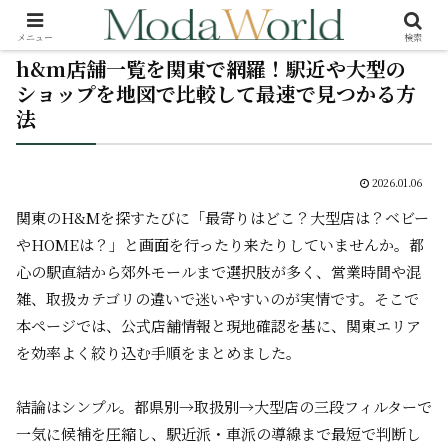
メニュー
検索
h&m店舗一覧を関東で網羅！駅近や大型の
ショップを地図で比較して最速で見つかる方
法
2026.01.06
関東のH&Mを探すたびに「最寄りはどこ？大型店は？ベビー
やHOMEは？」と画面を行ったり来たりしていませんか。都
心の駅直結から郊外モールまで選択肢が多く、営業時間や混
雑、取扱カテゴリの違いで迷いやすいのが実情です。そこで
本ページでは、公式店舗情報と現地確認を基に、関東エリア
を効率よく絞り込む手順をまとめました。
結論はシンプル。都県別→取扱別→大型店の三段フィルターで
一気に候補を圧縮し、駅近派・車派の導線まで最短で判断し