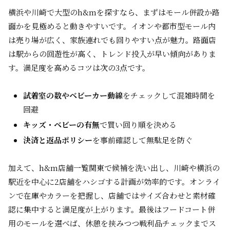
横浜や川崎で大型のh&mを探すなら、まずはモール併設か路
面かを見極めると動きやすいです。イオンや都市型モール内
は売り場が広く、家族連れでも回りやすい点が魅力。路面店
は駅からの回遊性が高く、トレンド投入が早い傾向がありま
す。満足度を高めるコツは次の3点です。
試着室の数やベビーカー動線
をチェックして混雑時間を
回避
キッズ・ベビーの有無
で買い回り順を決める
決済と返品ポリシー
を事前確認して無駄足を防ぐ
加えて、h&m店舗一覧関東で候補を洗い出し、川崎や横浜の
駅近を中心に2店舗をハシゴする計画が効率的です。オンライ
ンで在庫やカラーを把握し、店舗ではサイズ合わせと素材確
認に集中すると満足度が上がります。最後はフードコート併
用のモールを選べば、休憩を挟みつつ戦利品チェックまでス