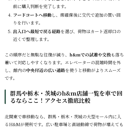
前に購入判断を完了します。
フードコートへ移動
し、席確保後に交代で追加の買い回
りを行います。
出入口へ最短で戻る経路
を選び、荷物はカート返却口の
近くで整理します。
この順序だと無駄な往復が減り、
h&mでの試着や交換
も落ち
着いて対応しやすくなります。エレベーターの混雑時間を外
し、館内の
中央付近の広い通路
を使うと移動がよりスムーズ
です。
群馬や栃木・茨城のh&m店舗一覧を車で回
るならここ！アクセス徹底比較
北関東で車移動なら、群馬・栃木・茨城の大型モール内に入
るH&Mが便利です。広い駐車場と直結動線で荷物が増えても