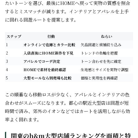
たいトーンを選び、最後にHOMEへ戻って実物の質感を照合
するとミスマッチが減ります。インテリアとアパレルを上手
に回れる回遊ルートを提案します。
ステップ
行動
ねらい
1
オンラインで在庫とカラー比較
欠品回避と候補絞り込み
2
入店直後にHOME新作を下見
トレンドの色軸を把握
3
アパレルでコーデ決定
トーン合わせを先に確定
4
HOMEで素材を最終確認
生地感とサイズを実物で調整
5
大型モールなら別売場も比較
価格と実用性を再確認
この順番なら移動ロスが少なく、アパレルとインテリアの色
合わせがスムーズになります。都心の駅近大型店は回遊が短
時間で済み、郊外のイオンなどではカートを活用しながら効
率よく回れます。
関東のh&m大型店舗ランキングを面積と特