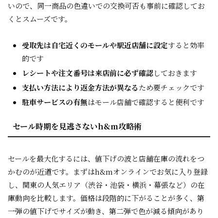
いので、同一商品の色違いでの交換可否も事前に確認してお
くとスムーズです。
受取先は自宅近くのモールや駅近店舗に設定
すると効率
的です
レシートや注文番号は来店前に必ず確認
しておきます
支払い方法により返金方法が異なる
ため要チェックです
駐車サービスの有無
はモール店舗で確認すると便利です
セール時期を見逃さないh&m攻略術
セールを最大化するには、値下げの波と店舗在庫の流れをつ
かむのが近道です。まずはh&mオンラインでお気に入り登録
し、関東の人気エリア（渋谷・池袋・横浜・幕張など）の在
庫動向を比較します。価格は段階的に下がることが多く、第
一弾の値下げでサイズが動き、第二弾で色が減る傾向があり