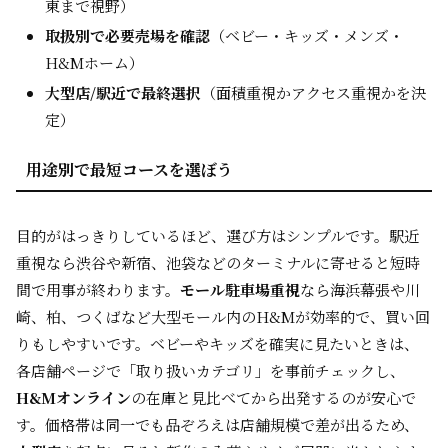
東まで視野）
取扱別で必要売場を確認
（ベビー・キッズ・メンズ・
H&Mホーム）
大型店/駅近で最終選択
（面積重視かアクセス重視かを決
定）
用途別で最短コースを選ぼう
目的がはっきりしているほど、選び方はシンプルです。駅近
重視なら渋谷や新宿、池袋などのターミナルに寄せると短時
間で用事が終わります。
モール駐車場重視
なら海浜幕張や川
崎、柏、つくばなど大型モール内のH&Mが効率的で、買い回
りもしやすいです。ベビーやキッズを確実に見たいときは、
各店舗ページで「取り扱いカテゴリ」を事前チェックし、
H&Mオンライン
の在庫と見比べてから出発するのが安心で
す。価格帯は同一でも品ぞろえは店舗規模で差が出るため、