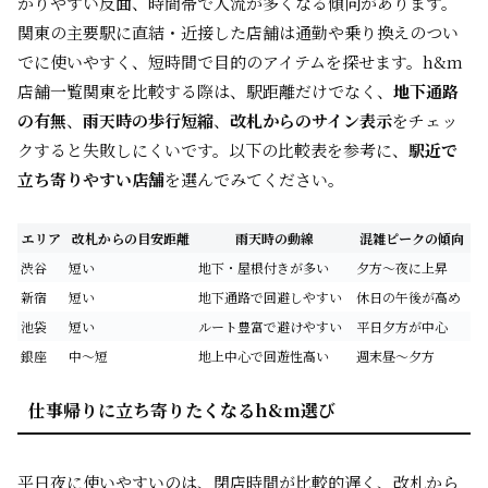
かりやすい反面、時間帯で人流が多くなる傾向があります。
関東の主要駅に直結・近接した店舗は通勤や乗り換えのつい
でに使いやすく、短時間で目的のアイテムを探せます。h&m
店舗一覧関東を比較する際は、駅距離だけでなく、
地下通路
の有無
、
雨天時の歩行短縮
、
改札からのサイン表示
をチェッ
クすると失敗しにくいです。以下の比較表を参考に、
駅近で
立ち寄りやすい店舗
を選んでみてください。
エリア
改札からの目安距離
雨天時の動線
混雑ピークの傾向
渋谷
短い
地下・屋根付きが多い
夕方〜夜に上昇
新宿
短い
地下通路で回避しやすい
休日の午後が高め
池袋
短い
ルート豊富で避けやすい
平日夕方が中心
銀座
中〜短
地上中心で回遊性高い
週末昼〜夕方
仕事帰りに立ち寄りたくなるh&m選び
平日夜に使いやすいのは、閉店時間が比較的遅く、改札から