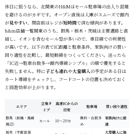
休日に狙うなら、北関東のH&Mはモール駐車場の出入り混雑
を避けるのがカギです。オープン直後は入庫がスムーズで館内
が
見やすい
、閉店前はレジが
短時間
で済む傾向があります。
h&m店舗一覧関東のうち、群馬・栃木・茨城は主要道路と直
結し、イオンを含むモール型が多いので、車目線での利便性
が高いです。以下の表でIC距離と駐車条件、家族向けの買い
回り適性を比較し、最短動線をつくってください。迷ったら
「IC近→駐車台数多→館内導線シンプル」の順で優先すると
失敗しません。特に
子ども連れ
や
大量購入
の予定がある日は
カート導線をチェックし、フードコートの位置も決めておく
と回遊効率が上がります。
立地タ
高速ICからの
エリア
駐車場
買い回り適性
イプ
目安
群馬（前橋・高崎
無料・台数多
家族向けに最
モール
10〜20分
周辺）
め
適
栃木（宇都宮南
大型購入に強