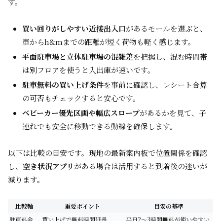
す。
買い回りがしやすい近接出入口
があるモールを選ぶと、
車からh&mまでの距離が短く荷物も軽く感じます。
平面駐車場と立体駐車場の混雑差
を把握し、混む時間帯
は別フロアを使うと入出庫が速いです。
駐車無料の買い上げ条件
を事前に確認し、レシート合算
の可否もチェックすると安心です。
ベビーカー優先区画や幅広スロープ
があるかを見て、子
連れでも安全に移動できる動線を確保します。
以下は比較の目安です。現地の最新案内板で位置関係を確認
し、
空き状況アプリ
がある場合は活用すると到着後の迷いが
減ります。
比較軸
重要ポイント
目安の基準
駐車料金
買い上げで無料時間延長
平日2〜3時間無料が使いやすい