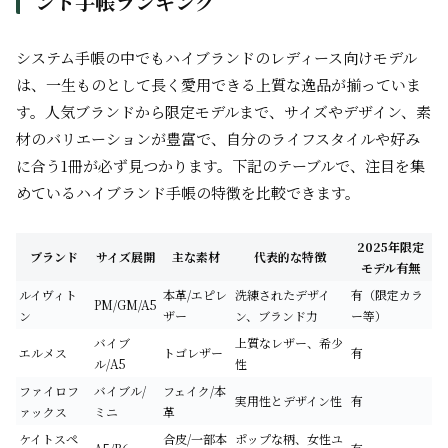
ンド手帳ランキング
システム手帳の中でもハイブランドのレディース向けモデル
は、一生ものとして長く愛用できる上質な逸品が揃っていま
す。人気ブランドから限定モデルまで、サイズやデザイン、素
材のバリエーションが豊富で、自分のライフスタイルや好み
に合う1冊が必ず見つかります。下記のテーブルで、注目を集
めているハイブランド手帳の特徴を比較できます。
2025年限定
ブランド
サイズ展開
主な素材
代表的な特徴
モデル有無
ルイヴィト
本革/エピレ
洗練されたデザイ
有（限定カラ
PM/GM/A5
ン
ザー
ン、ブランド力
ー等）
バイブ
上質なレザー、希少
エルメス
トゴレザー
有
ル/A5
性
ファイロフ
バイブル/
フェイク/本
実用性とデザイン性
有
ァックス
ミニ
革
ケイトスペ
合皮/一部本
ポップな柄、女性ユ