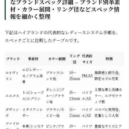
なブランドスペック詳細 – ブランド別革素
材・カラー展開・リング径などスペック情
報を細かく整理
下記はハイブランドの代表的なレディースシステム手帳を、
スペックごとに比較したテーブルです。
リング
代表的
ブランド
革素材
カラー展開
特徴
径
サイズ
エピレザー・
ルイヴィ
ブラック/レ
14～
高級感と耐久性、
モノグラム本
PM/A5
トン
ッド他
25mm
限定モデル充実
革
オレンジ/ブ
上質な革と洗練カ
トゴ/シェーブ
15～
バイブ
エルメス
ルー/ブラウ
ラー、エグゼクテ
ル/エプソン
23mm
ル/A5
ン他
ィブ感
ダヴィン
イタリアンレ
ブラウン/ネ
11～
バイブ
コスパと実用性、
チ
ザー
イビー他
21mm
ル/A5
定番として人気
ファイロ
本革/シンセテ
ピンク/ブラ
19～
バイブ
豊富なサイズとア