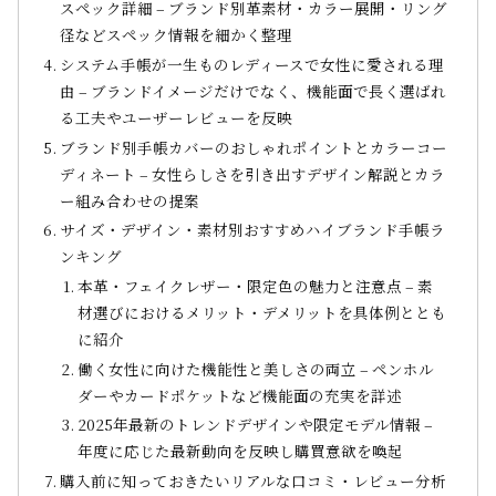
スペック詳細 – ブランド別革素材・カラー展開・リング
径などスペック情報を細かく整理
システム手帳が一生ものレディースで女性に愛される理
由 – ブランドイメージだけでなく、機能面で長く選ばれ
る工夫やユーザーレビューを反映
ブランド別手帳カバーのおしゃれポイントとカラーコー
ディネート – 女性らしさを引き出すデザイン解説とカラ
ー組み合わせの提案
サイズ・デザイン・素材別おすすめハイブランド手帳ラ
ンキング
本革・フェイクレザー・限定色の魅力と注意点 – 素
材選びにおけるメリット・デメリットを具体例ととも
に紹介
働く女性に向けた機能性と美しさの両立 – ペンホル
ダーやカードポケットなど機能面の充実を詳述
2025年最新のトレンドデザインや限定モデル情報 –
年度に応じた最新動向を反映し購買意欲を喚起
購入前に知っておきたいリアルな口コミ・レビュー分析