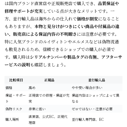
は国内ブランド直営店や正規販売店で購入でき、
品質保証や
修理サポートが充実
している点が大きなメリットです。一
方、並行輸入品は海外からの仕入れで
価格が割安
になること
もありますが、
本物と見分けがつきにくい商品や付属品の違
い、販売店による保証内容の不明瞭さ
には注意が必要です。
特に人気ブランドのルイヴィトンやエルメスなどは偽物流通
も散見されるため、信頼できるショップでの購入が必須で
す。購入時は
シリアルナンバーや製品タグの有無、アフターサ
ービスの説明
も確認しましょう。
比較項目
正規品
並行輸入品
価格
高め
やや安い場合が多い
保証・サポー
正規店での修理・保証が充
保証内容はショップによって異
ト
実
なる
偽物リスク
非常に低い
ゼロではない・注意が必要
直営店、公式EC、正規代
購入場所
並行輸入専門店、EC
理店