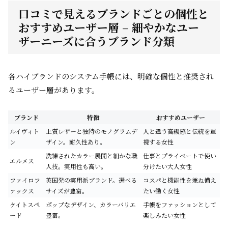
口コミで見えるブランドごとの個性と
おすすめユーザー層 – 細やかなユー
ザーニーズに合うブランド分類
各ハイブランドのシステム手帳には、明確な個性と推奨され
るユーザー層があります。
ブランド
特徴
おすすめユーザー
ルイヴィト
上質レザーと独特のモノグラムデ
人と違う高級感と伝統を重
ン
ザイン。耐久性あり。
視する女性
洗練されたカラー展開と細かな職
仕事とプライベートで使い
エルメス
人技。実用性も高い。
分けたい大人女性
ファイロフ
英国発の実用派ブランド。選べる
コスパと機能性を兼ね備え
ァックス
サイズが豊富。
たい働く女性
ケイトスペ
ポップなデザイン、カラーバリエ
手帳をファッションとして
ード
豊富。
楽しみたい女性