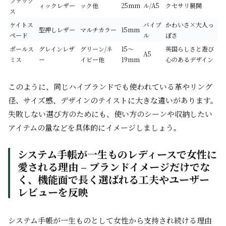
ファック
ィックレザー
ック他
25mm
ル/A5
クセサリ展開
ス
ケイトス
バイブ
かわいさ×大人っ
型押しレザー
マルチカラー
15mm
ペード
ル
ぽさ
ポールス
グレインレザ
グリーン/ネ
15～
英国らしさと遊び
A5
ミス
ー
イビー他
19mm
心のあるデザイン
このように、同じハイブランドでも使われている革やリング
径、サイズ感、デザインのテイストに大きな違いがあります。
失敗しない選び方のためにも、使い方のシーンや収納したい
アイテムの量などを具体的にイメージしましょう。
システム手帳が一生ものレディースで女性に
愛される理由 – ブランドイメージだけでな
く、機能面で長く選ばれる工夫やユーザー
レビューを反映
システム手帳が一生ものとして女性から支持され続ける理由