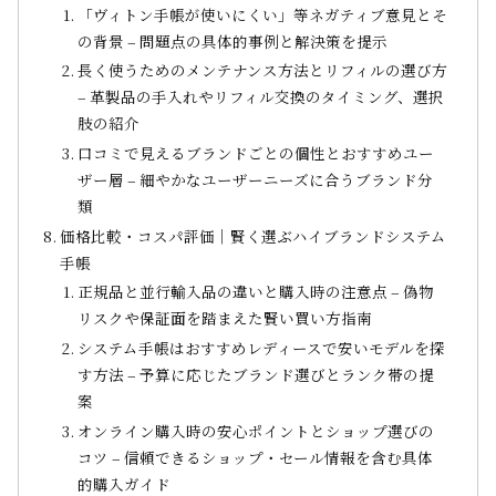
「ヴィトン手帳が使いにくい」等ネガティブ意見とそ
の背景 – 問題点の具体的事例と解決策を提示
長く使うためのメンテナンス方法とリフィルの選び方
– 革製品の手入れやリフィル交換のタイミング、選択
肢の紹介
口コミで見えるブランドごとの個性とおすすめユー
ザー層 – 細やかなユーザーニーズに合うブランド分
類
価格比較・コスパ評価｜賢く選ぶハイブランドシステム
手帳
正規品と並行輸入品の違いと購入時の注意点 – 偽物
リスクや保証面を踏まえた賢い買い方指南
システム手帳はおすすめレディースで安いモデルを探
す方法 – 予算に応じたブランド選びとランク帯の提
案
オンライン購入時の安心ポイントとショップ選びの
コツ – 信頼できるショップ・セール情報を含む具体
的購入ガイド