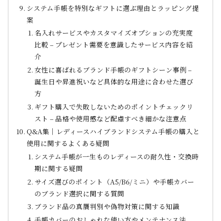
システム手帳を特別なギフトに選ぶ理由とラッピング提
案
名入れサービスやカスタマイズオプションの充実度
比較 – プレゼント需要を意識したサービス内容を紹
介
女性に喜ばれるブランド手帳のギフトシーン事例 –
誕生日や昇進祝いなど具体的な用途に合わせた選び
方
ギフト購入で失敗しないためのポイントチェックリ
スト – 品格や使用感など配慮すべき細かな注意点
Q&A集｜レディースハイブランドシステム手帳の購入と
使用に関するよくある疑問
システム手帳が一生ものレディースの耐久性・交換時
期に関する疑問
サイズ選びのポイント（A5/B6/ミニ）や手帳カバー
のブランド選択に関する質問
ブランド品の真贋判別や偽物対策に関する知識
手帳カバーのおしゃれな使い方やメンテナンス法