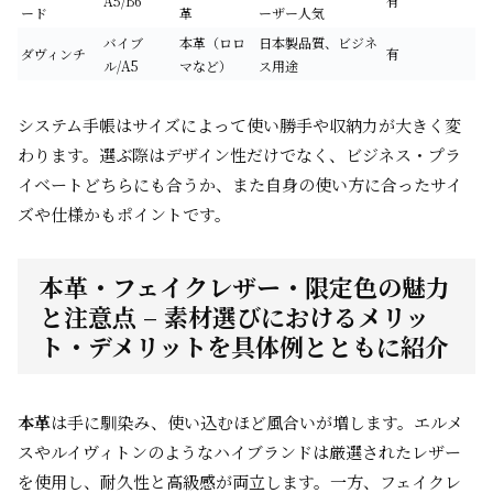
A5/B6
有
ード
革
ーザー人気
バイブ
本革（ロロ
日本製品質、ビジネ
ダヴィンチ
有
ル/A5
マなど）
ス用途
システム手帳はサイズによって使い勝手や収納力が大きく変
わります。選ぶ際はデザイン性だけでなく、ビジネス・プラ
イベートどちらにも合うか、また自身の使い方に合ったサイ
ズや仕様かもポイントです。
本革・フェイクレザー・限定色の魅力
と注意点 – 素材選びにおけるメリッ
ト・デメリットを具体例とともに紹介
本革
は手に馴染み、使い込むほど風合いが増します。エルメ
スやルイヴィトンのようなハイブランドは厳選されたレザー
を使用し、耐久性と高級感が両立します。一方、フェイクレ