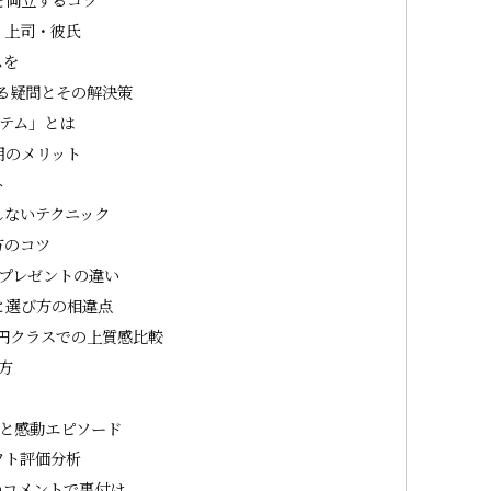
・上司・彼氏
ムを
ある疑問とその解決策
イテム」とは
用のメリット
ト
しないテクニック
方のコツ
万円プレゼントの違い
と選び方の相違点
00円クラスでの上質感比較
方
ー
度と感動エピソード
フト評価分析
のコメントで裏付け