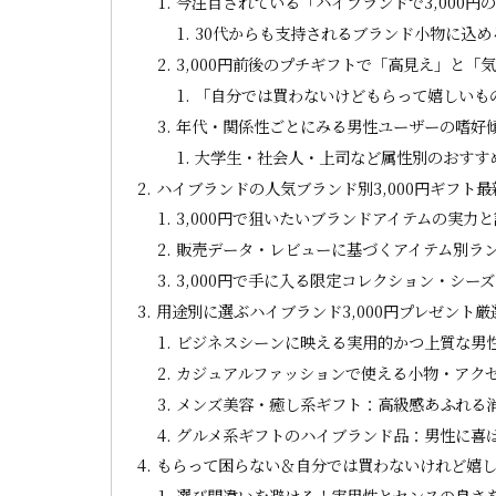
今注目されている「ハイブランドで3,000円
30代からも支持されるブランド小物に込め
3,000円前後のプチギフトで「高見え」と
「自分では買わないけどもらって嬉しいもの
年代・関係性ごとにみる男性ユーザーの嗜好
大学生・社会人・上司など属性別のおすす
ハイブランドの人気ブランド別3,000円ギフト
3,000円で狙いたいブランドアイテムの実力
販売データ・レビューに基づくアイテム別ラ
3,000円で手に入る限定コレクション・シー
用途別に選ぶハイブランド3,000円プレゼント
ビジネスシーンに映える実用的かつ上質な男
カジュアルファッションで使える小物・アク
メンズ美容・癒し系ギフト：高級感あふれる
グルメ系ギフトのハイブランド品：男性に喜
もらって困らない＆自分では買わないけれど嬉
選び間違いを避ける！実用性とセンスの良さ