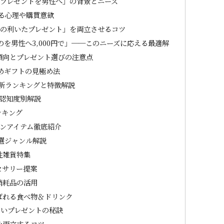
のプレゼントを男性へ」の背景とニーズ
る心理や購買意欲
「気の利いたプレゼント」を両立させるコツ
を男性へ3,000円で」──このニーズに応える最適解
傾向とプレゼント選びの注意点
めギフトの見極め法
最新ランキングと特徴解説
と認知度別解説
ンキング
ズンアイテム徹底紹介
厳選ジャンル解説
性雑貨特集
セサリー提案
消耗品の活用
ばれる食べ物＆ドリンク
しいプレゼントの秘訣
を両立するコツ