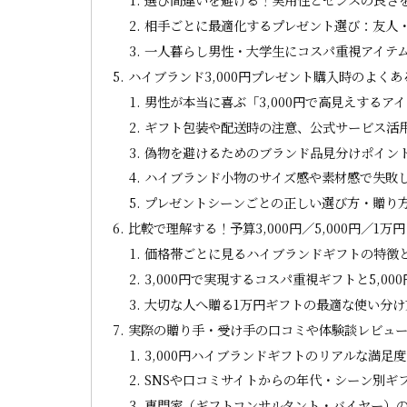
相手ごとに最適化するプレゼント選び：友人
一人暮らし男性・大学生にコスパ重視アイテ
ハイブランド3,000円プレゼント購入時のよく
男性が本当に喜ぶ「3,000円で高見えするア
ギフト包装や配送時の注意、公式サービス活
偽物を避けるためのブランド品見分けポイン
ハイブランド小物のサイズ感や素材感で失敗
プレゼントシーンごとの正しい選び方・贈り
比較で理解する！予算3,000円／5,000円／1
価格帯ごとに見るハイブランドギフトの特徴
3,000円で実現するコスパ重視ギフトと5,0
大切な人へ贈る1万円ギフトの最適な使い分け
実際の贈り手・受け手の口コミや体験談レビュ
3,000円ハイブランドギフトのリアルな満足
SNSや口コミサイトからの年代・シーン別ギ
専門家（ギフトコンサルタント・バイヤー）