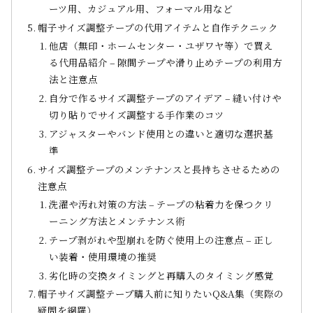
ーツ用、カジュアル用、フォーマル用など
帽子サイズ調整テープの代用アイテムと自作テクニック
他店（無印・ホームセンター・ユザワヤ等）で買え
る代用品紹介 – 隙間テープや滑り止めテープの利用方
法と注意点
自分で作るサイズ調整テープのアイデア – 縫い付けや
切り貼りでサイズ調整する手作業のコツ
アジャスターやバンド使用との違いと適切な選択基
準
サイズ調整テープのメンテナンスと長持ちさせるための
注意点
洗濯や汚れ対策の方法 – テープの粘着力を保つクリ
ーニング方法とメンテナンス術
テープ剥がれや型崩れを防ぐ使用上の注意点 – 正し
い装着・使用環境の推奨
劣化時の交換タイミングと再購入のタイミング感覚
帽子サイズ調整テープ購入前に知りたいQ&A集（実際の
疑問を網羅）