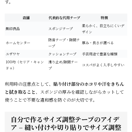
す。
店舗
代表的な代用テープ
特徴
柔らかく、目立ちにくいデ
無印良品
スポンジテープ
ザイン
防音テープ・隙間テ
ホームセンター
厚み・長さが選べる
ープ
ユザワヤ
クッションテープ
手芸用途で豊富な種類
100均（セリア・キャン
滑り止め/隙間テー
コスパがよく入手しやすい
ドゥ）
プ
利用時の注意点として、
貼り付け部分のホコリや汗をきちん
と拭き取ること
、スポンジの厚みを確認しながらカットして
使うことで不要な違和感を防ぐのが大切です。
自分で作るサイズ調整テープのアイデ
ア – 縫い付けや切り貼りでサイズ調整