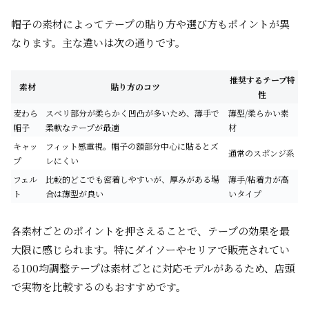
帽子の素材によってテープの貼り方や選び方もポイントが異
なります。主な違いは次の通りです。
推奨するテープ特
素材
貼り方のコツ
性
麦わら
スベリ部分が柔らかく凹凸が多いため、薄手で
薄型/柔らかい素
帽子
柔軟なテープが最適
材
キャッ
フィット感重視。帽子の額部分中心に貼るとズ
通常のスポンジ系
プ
レにくい
フェル
比較的どこでも密着しやすいが、厚みがある場
薄手/粘着力が高
ト
合は薄型が良い
いタイプ
各素材ごとのポイントを押さえることで、テープの効果を最
大限に感じられます。特にダイソーやセリアで販売されてい
る100均調整テープは素材ごとに対応モデルがあるため、店頭
で実物を比較するのもおすすめです。