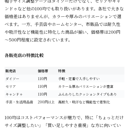
帽子サイズ調整テープはダイソーだけでなく、セリアやキャ
ンドゥなど他の100均でも取り扱いがあります。各社で大きな
価格差はありませんが、カラーや厚みのバリエーションで選
べます。一方、手芸店やホームセンター、市販品では耐久性
や吸汗性など機能性に特化した商品が揃い、価格帯は200円
～500円程度に設定されています。
各販売店の特徴比較
販売店
価格帯
特徴
ダイソー
110円
手軽・定番で入手しやすい
セリア
110円
カラー＆厚みバリエーションが豊富
キャンドゥ
110円
ふんわりしたクッションタイプもあり
手芸・生活用品店
200円以上
高耐久・吸汗など機能性で差別化
100均はコストパフォーマンスが魅力で、特に「ちょっとだけ
サイズ調整したい」「買い足しやすさ重視」な方に向いてい