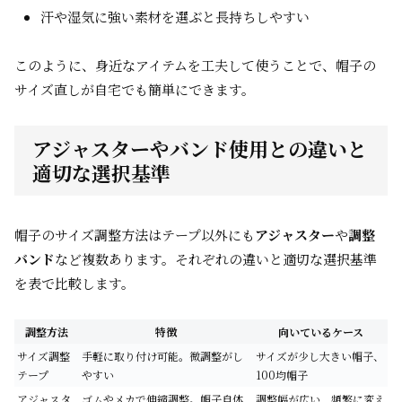
汗や湿気に強い素材を選ぶと長持ちしやすい
このように、身近なアイテムを工夫して使うことで、帽子の
サイズ直しが自宅でも簡単にできます。
アジャスターやバンド使用との違いと
適切な選択基準
帽子のサイズ調整方法はテープ以外にも
アジャスター
や
調整
バンド
など複数あります。それぞれの違いと適切な選択基準
を表で比較します。
調整方法
特徴
向いているケース
サイズ調整
手軽に取り付け可能。微調整がし
サイズが少し大きい帽子、
テープ
やすい
100均帽子
アジャスタ
ゴムやメカで伸縮調整。帽子自体
調整幅が広い、頻繁に変え