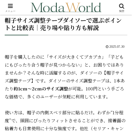
メニュー
検索
帽子サイズ調整テープダイソーで選ぶポイン
トと比較表｜売り場や貼り方も解説
2025.07.30
帽子を購入したのに「サイズが大きくてブカブカ」「子ども
にもぴったり合う帽子が見つからない」と、お困りではあり
ませんか？そんな時に活躍するのが、ダイソーの【帽子サイ
ズ調整テープ】です。ダイソーのサイズ調整テープは、1本あ
たり
約1cm～2cmのサイズ調整
が可能。100円という手ごろ
な価格で、多くのユーザーが気軽に利用しています。
使い方は、帽子の内側スベリ部分に貼るだけ。わずか“1分程
度”で、頭囲にぴったりフィットさせることができ、接着面の
粘着力も日常使用に十分な強度です。他社（セリア・キャン