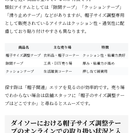
類似アイテムとしては「隙間テープ」「クッションテープ」
「滑り止めテープ」などがありますが、帽子サイズ調整専用
として販売されているアイテムはクッション性・通気性に配
慮しており貼り付けやすさも異なります。
商品名
主な売り場
特徴
帽子サイズ調整テープ
衣料品・帽子コーナー
クッション性・粘着力良好
隙間テープ
工具・DIY売り場
厚み・粘着力が高め
クッションテープ
生活雑貨コーナー
押し当て緩衝用
探す際は「帽子関連」エリアを見るのが効率的です。売り場
でわからない場合は店舗スタッフに「帽子のサイズ調整テー
プはどこですか」と尋ねるとスムーズです。
ダイソーにおける帽子サイズ調整テー
プのオンラインでの取り扱い状況と入