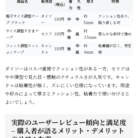
商品名
販売店
着
久
厚さ
特徴
(税込)
力
性
帽子サイズ調整テー
ダイソ
約
クッション性あり、
110円
中
中
プ ブラック
ー
5mm
貼り直しも可
サイズ調整すきまテ
中-
約
セリア
110円
高
柔らかな素材で薄め
ープ
強
3.5mm
フィット調整クッシ
キャン
中-
約
粘着面が広く、安定
110円
強
ョンテープ
ドゥ
高
4mm
感
ダイソーはコスパ重視でクッション性がある一方、セリアは
やや薄型で見た目・感触のナチュラルさが人気です。キャン
ドゥは粘着性が強く、ズレにくい仕様になっています。用途
や好みによって厚さとクッション性、粘着力で使い分けると
よいでしょう。
実際のユーザーレビュー傾向と満足度
– 購入者が語るメリット・デメリット