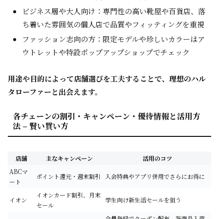
ビジネス層や大人向け：専門性の高い靴屋や百貨店、落
ち着いた雰囲気の個人店で品質やフィッティングを重視
ファッション志向の方：限定モデルや珍しいカラーはア
ウトレットや特設ポップアップショップでチェック
用途や目的によって店舗選びを工夫することで、理想のハル
タローファーと出会えます。
各チェーンの割引・キャンペーン・優待情報と活用方
法 – 賢い買い方
店舗
主なキャンペーン
活用のコツ
ABCマ
ポイント還元・週末割引
入会特典やアプリ併用でさらにお得に
ート
イオンカード割引、月末
イオン
学生向け新生活セールを狙う
セール
会員登録でクーポン配布、新商品入荷