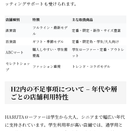
ッティングサポートも受けられます。
店舗種別
特徴
主な取扱商品
フルライン・最新モデ
直営店
定番・限定・新作・サイズ豊富
ル
百貨店
ギフト・季節モデル
定番・限定色・学生/大人向け
購入しやすい・学生需
学生ローファー・定番・アウトレ
ABCマート
要高
ット
セレクトショッ
ファッション重視
トレンド・コラボモデル
プ
H2内の不足事項について – 年代や層
ごとの店舗利用特性
HARUTAローファーは学生から大人、シニアまで幅広い年代
に支持されています。学生利用率が高い店舗では、通学用と