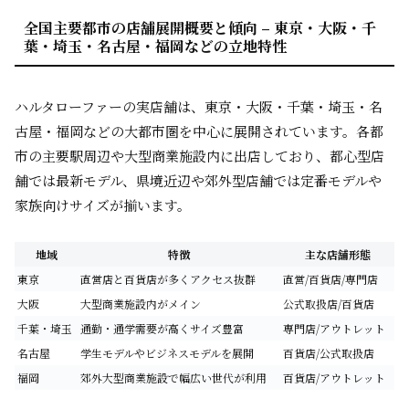
全国主要都市の店舗展開概要と傾向 – 東京・大阪・千
葉・埼玉・名古屋・福岡などの立地特性
ハルタローファーの実店舗は、東京・大阪・千葉・埼玉・名
古屋・福岡などの大都市圏を中心に展開されています。各都
市の主要駅周辺や大型商業施設内に出店しており、都心型店
舗では最新モデル、県境近辺や郊外型店舗では定番モデルや
家族向けサイズが揃います。
地域
特徴
主な店舗形態
東京
直営店と百貨店が多くアクセス抜群
直営/百貨店/専門店
大阪
大型商業施設内がメイン
公式取扱店/百貨店
千葉・埼玉
通勤・通学需要が高くサイズ豊富
専門店/アウトレット
名古屋
学生モデルやビジネスモデルを展開
百貨店/公式取扱店
福岡
郊外大型商業施設で幅広い世代が利用
百貨店/アウトレット