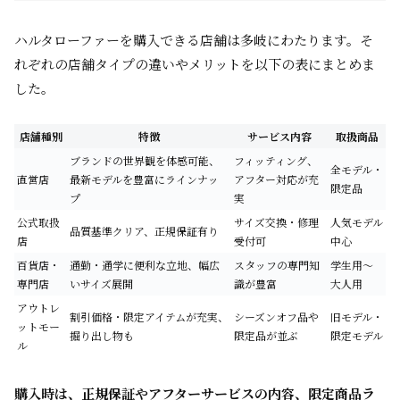
ハルタローファーを購入できる店舗は多岐にわたります。そ
れぞれの店舗タイプの違いやメリットを以下の表にまとめま
した。
店舗種別
特徴
サービス内容
取扱商品
ブランドの世界観を体感可能、
フィッティング、
全モデル・
直営店
最新モデルを豊富にラインナッ
アフター対応が充
限定品
プ
実
公式取扱
サイズ交換・修理
人気モデル
品質基準クリア、正規保証有り
店
受付可
中心
百貨店・
通勤・通学に便利な立地、幅広
スタッフの専門知
学生用～
専門店
いサイズ展開
識が豊富
大人用
アウトレ
割引価格・限定アイテムが充実、
シーズンオフ品や
旧モデル・
ットモー
掘り出し物も
限定品が並ぶ
限定モデル
ル
購入時は、正規保証やアフターサービスの内容、限定商品ラ