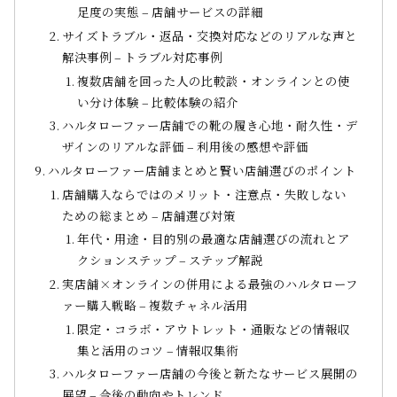
足度の実態 – 店舗サービスの詳細
サイズトラブル・返品・交換対応などのリアルな声と
解決事例 – トラブル対応事例
複数店舗を回った人の比較談・オンラインとの使
い分け体験 – 比較体験の紹介
ハルタローファー店舗での靴の履き心地・耐久性・デ
ザインのリアルな評価 – 利用後の感想や評価
ハルタローファー店舗まとめと賢い店舗選びのポイント
店舗購入ならではのメリット・注意点・失敗しない
ための総まとめ – 店舗選び対策
年代・用途・目的別の最適な店舗選びの流れとア
クションステップ – ステップ解説
実店舗×オンラインの併用による最強のハルタローフ
ァー購入戦略 – 複数チャネル活用
限定・コラボ・アウトレット・通販などの情報収
集と活用のコツ – 情報収集術
ハルタローファー店舗の今後と新たなサービス展開の
展望 – 今後の動向やトレンド