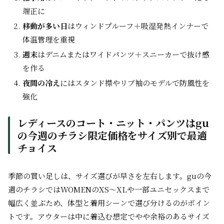
端正に
移動が多い日
はウィンドプルーフ＋吸湿発熱インナーで
体温管理を重視
週末
はデニムまたはワイドパンツ＋スニーカーで抜け感
を作る
夜間の冷え
にはスタンド襟やリブ袖のモデルで防風性を
強化
レディースのコート・ニット・パンツはgu
の今週のチラシ限定価格をサイズ別で最適
チョイス
季節の買い足しは、サイズ選びが早さを左右します。guの今
週のチラシではWOMENのXS～XLや一部ユニセックスまで
幅広く並ぶため、体型と着用シーンで選び分けるのがポイン
トです。アウターは中に着込む想定でやや余裕のあるサイズ