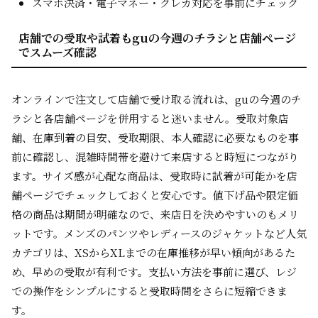
スマホ決済・電子マネー・クレカ対応を事前にチェック
店舗での受取や試着もguの今週のチラシと店舗ページ
でスムーズ確認
オンラインで注文して店舗で受け取る流れは、guの今週のチ
ラシと各店舗ページを併用すると迷いません。受取対象店
舗、在庫到着の目安、受取期限、本人確認に必要なものを事
前に確認し、混雑時間帯を避けて来店すると時短につながり
ます。サイズ感が心配な商品は、受取時に試着が可能かを店
舗ページでチェックしておくと安心です。値下げ品や限定価
格の商品は期間が明確なので、来店日を決めやすいのもメリ
ットです。メンズのパンツやレディースのジャケットなど人気
カテゴリは、XSからXLまでの在庫推移が早い傾向があるた
め、早めの受取が有利です。支払い方法を事前に選び、レジ
での操作をシンプルにすると受取時間をさらに短縮できま
す。