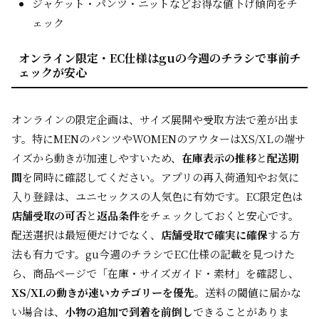
ジャケット・パンツ・ニットなどお得な値下げ傾向をチ
ェック
オンライン限定・EC仕様はguの今週のチラシで事前チ
ェックが安心
オンラインの限定企画は、サイズ展開や受取方法で差が出ま
す。特にMENのパンツやWOMENのアウターはXS/XLの端サ
イズから動きが加速しやすいため、
在庫表示の推移
と
配送期
間
を同時に確認してください。アプリの再入荷通知やお気に
入り登録は、ユニセックスの人気色に有効です。EC限定色は
店舗受取の可否
と
返品条件
をチェックしておくと安心です。
配送選択は最短便だけでなく、
店舗受取で確実に確保
する方
法も有力です。gu今週のチラシでEC仕様の記載を見つけた
ら、商品ページで「在庫・サイズガイド・素材」を確認し、
XS/XLの動きが速いカテゴリーを優先
。送料の閾値に届かな
い場合は、
小物の追加で到着を前倒し
できることがありま