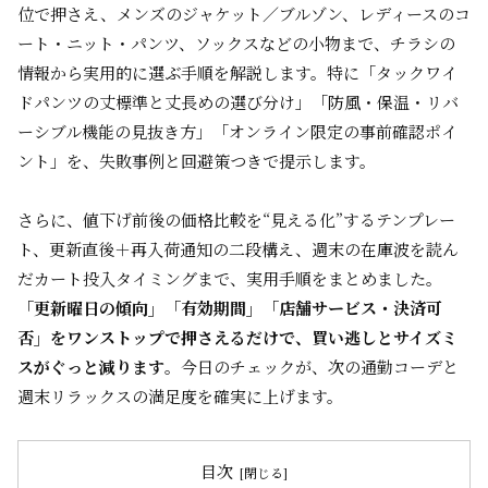
位で押さえ、メンズのジャケット／ブルゾン、レディースのコ
ート・ニット・パンツ、ソックスなどの小物まで、チラシの
情報から実用的に選ぶ手順を解説します。特に「タックワイ
ドパンツの丈標準と丈長めの選び分け」「防風・保温・リバ
ーシブル機能の見抜き方」「オンライン限定の事前確認ポイ
ント」を、失敗事例と回避策つきで提示します。
さらに、値下げ前後の価格比較を“見える化”するテンプレー
ト、更新直後＋再入荷通知の二段構え、週末の在庫波を読ん
だカート投入タイミングまで、実用手順をまとめました。
「更新曜日の傾向」「有効期間」「店舗サービス・決済可
否」をワンストップで押さえるだけで、買い逃しとサイズミ
スがぐっと減ります
。今日のチェックが、次の通勤コーデと
週末リラックスの満足度を確実に上げます。
目次