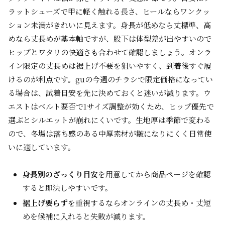
ラットシューズで甲に軽く触れる長さ、ヒールならワンクッ
ション未満がきれいに見えます。身長が低めなら丈標準、高
めなら丈長めが基本軸ですが、股下は体型差が出やすいので
ヒップとワタリの快適さも合わせて確認しましょう。オンラ
イン限定の丈長めは裾上げ不要を狙いやすく、到着後すぐ履
けるのが利点です。guの今週のチラシで限定価格になってい
る場合は、試着目安を先に決めておくと迷いが減ります。ウ
エストはベルト要否で1サイズ調整が効くため、ヒップ優先で
選ぶとシルエットが崩れにくいです。生地厚は季節で変わる
ので、冬場は落ち感のある中厚素材が皺になりにくく日常使
いに適しています。
身長別のざっくり目安
を用意してから商品ページを確認
すると即決しやすいです。
裾上げ要らず
を重視するならオンラインの丈長め・丈短
めを候補に入れると失敗が減ります。