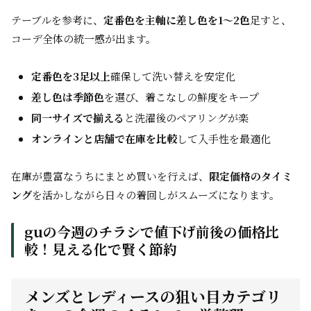
テーブルを参考に、
定番色を主軸に差し色を1～2色
足すと、
コーデ全体の統一感が出ます。
定番色を3足以上
確保して洗い替えを安定化
差し色は季節色
を選び、着こなしの鮮度をキープ
同一サイズで揃える
と洗濯後のペアリングが楽
オンラインと店舗で在庫を比較
して入手性を最適化
在庫が豊富なうちにまとめ買いを行えば、
限定価格のタイミ
ング
を活かしながら日々の着回しがスムーズになります。
guの今週のチラシで値下げ前後の価格比
較！見える化で賢く節約
メンズとレディースの狙い目カテゴリ