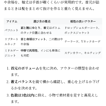
や余裕を、袖丈は手首が覗くくらいが実用的です。首元が詰
まるときは髪をまとめて抜けを作ると重たく見えません。
アイテム
選び方の要点
相性の良いアウター
肩と腕にゆとり
、着丈はボトム
ドロップショルダーコート、
パフニット
のタック位置に合わせる
ボックスジャケット
リブタート
首と身頃はフィット
、二の腕はや
テーラード、Vネックカーデ
ルネック
や余裕
ミドルゲー
中厚で汎用性
、インにも単体に
ステンカラー、キルティング
ジニット
も対応
首元のボリューム
を先に決め、アウターの襟型を合わせ
ます。
着丈バランス
を鏡で横から確認し、重心を上げるか下げ
るかを決めます。
色数は3色以内
に抑え、小物で素材差を足すと高見えし
ます。