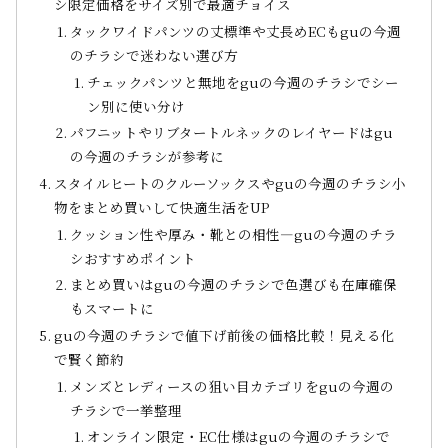
シ限定価格をサイズ別で最適チョイス
タックワイドパンツの丈標準や丈長めECもguの今週
のチラシで迷わない選び方
チェックパンツと無地をguの今週のチラシでシー
ン別に使い分け
パフニットやリブタートルネックのレイヤードはgu
の今週のチラシが参考に
スタイルヒートのクルーソックスやguの今週のチラシ小
物をまとめ買いして快適生活をUP
クッション性や厚み・靴との相性—guの今週のチラ
シおすすめポイント
まとめ買いはguの今週のチラシで色選びも在庫確保
もスマートに
guの今週のチラシで値下げ前後の価格比較！見える化
で賢く節約
メンズとレディースの狙い目カテゴリをguの今週の
チラシで一挙整理
オンライン限定・EC仕様はguの今週のチラシで