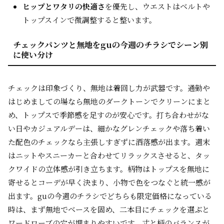
ヒップとワタリの快適さ
を優先し、ウエストはベルトや
トップスインで微調整すると整います。
チェックパンツと無地をguの今週のチラシでシーン別
に使い分け
チェックは印象づくり、無地は着回し力が武器です。通勤や
はじめましての場なら無地のダークトーンでクリーンにまと
め、トップスで季節感を足すのが安心です。打ち合わせがな
い日やカジュアルデーは、細かなグレンチェックや落ち着い
た配色のチェックなら主張しすぎずに洒落感が出ます。週末
はニットやスニーカーと合わせてリラックスさせると、タッ
クワイドの立体感が引き立ちます。柄物はトップスを無地に
寄せるとコーデが早く決まり、小物で色をつなぐと統一感が
出ます。guの今週のチラシでどちらも限定価格になっている
時は、まず無地でベースを固め、二本目にチェックを選ぶと
ワードローブの穴が埋まりやすいです。丈と柄のバランスが