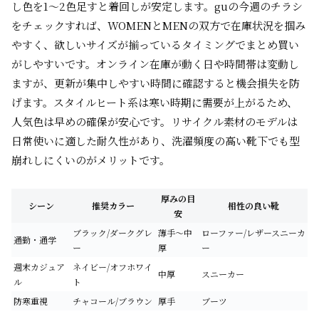
し色を1～2色足すと着回しが安定します。guの今週のチラシ
をチェックすれば、WOMENとMENの双方で在庫状況を掴み
やすく、欲しいサイズが揃っているタイミングでまとめ買い
がしやすいです。オンライン在庫が動く日や時間帯は変動し
ますが、更新が集中しやすい時間に確認すると機会損失を防
げます。スタイルヒート系は寒い時期に需要が上がるため、
人気色は早めの確保が安心です。リサイクル素材のモデルは
日常使いに適した耐久性があり、洗濯頻度の高い靴下でも型
崩れしにくいのがメリットです。
厚みの目
シーン
推奨カラー
相性の良い靴
安
ブラック/ダークグレ
薄手～中
ローファー/レザースニーカ
通勤・通学
ー
厚
ー
週末カジュア
ネイビー/オフホワイ
中厚
スニーカー
ル
ト
防寒重視
チャコール/ブラウン
厚手
ブーツ