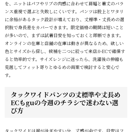
を、ニットはパフやリブの肉感に合わせて肩幅と着丈のバラ
ンス重視で選ぶと失敗しにくいです。パンツは股上とワタリ
に余裕があるタック設計が増えており、丈標準・丈長めの選
択肢で身長差をカバーできます。限定価格の期間は短いこと
が多いので、まずは試着目安を知っておくと即断できます。
オンラインの在庫と店舗の在庫は動きが異なるため、欲しい
色とサイズから探し、候補を二つに絞って来店かECで確保す
ると効率的です。サイズレンジに迷ったら、洗濯後の伸縮も
見越してフィット寄りとゆるめの両案で検討すると安心で
す。
タックワイドパンツの丈標準や丈長め
ECもguの今週のチラシで迷わない選
び方
タックワイドは裾が泳ぎやすい分、丈感が命です。目安はフ