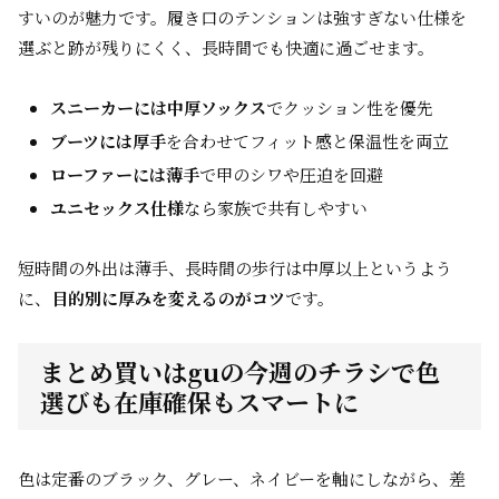
すいのが魅力です。履き口のテンションは強すぎない仕様を
選ぶと跡が残りにくく、長時間でも快適に過ごせます。
スニーカーには中厚ソックス
でクッション性を優先
ブーツには厚手
を合わせてフィット感と保温性を両立
ローファーには薄手
で甲のシワや圧迫を回避
ユニセックス仕様
なら家族で共有しやすい
短時間の外出は薄手、長時間の歩行は中厚以上というよう
に、
目的別に厚みを変えるのがコツ
です。
まとめ買いはguの今週のチラシで色
選びも在庫確保もスマートに
色は定番のブラック、グレー、ネイビーを軸にしながら、差