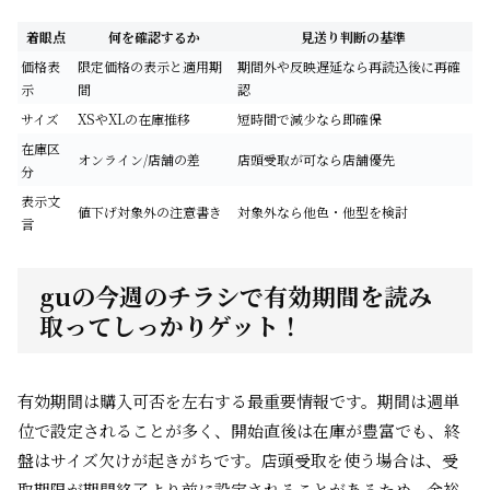
着眼点
何を確認するか
見送り判断の基準
価格表
限定価格の表示と適用期
期間外や反映遅延なら再読込後に再確
示
間
認
サイズ
XSやXLの在庫推移
短時間で減少なら即確保
在庫区
オンライン/店舗の差
店頭受取が可なら店舗優先
分
表示文
値下げ対象外の注意書き
対象外なら他色・他型を検討
言
guの今週のチラシで有効期間を読み
取ってしっかりゲット！
有効期間は購入可否を左右する最重要情報です。期間は週単
位で設定されることが多く、開始直後は在庫が豊富でも、終
盤はサイズ欠けが起きがちです。店頭受取を使う場合は、受
取期限が期間終了より前に設定されることがあるため、余裕