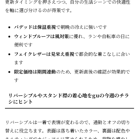
更新タイミングを押さえつつ、自分の生活シーンでの快適性
を軸に選び分けるのが得策です。
パデッドは保温重視
で朝晩の冷えに強いです
ウィンドプルーフは風対策
に優れ、ランや自転車の日に
便利です
フェイクレザーは見栄え重視
で都会的な着こなしに合い
ます
限定価格は期間連動
のため、更新直後の確認が効果的で
す
リバーシブルやスタンド襟の着心地をguの今週のチラ
シにヒント
リバーシブルは一着で表情が変わるので、通勤とオフの切り
替えに役立ちます。表面は落ち着いたカラー、裏面は配色や
キルティングでカジュアルに寄せられるため、荷物を増やし