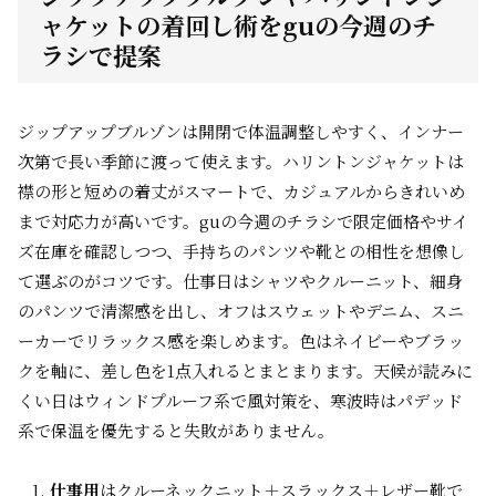
ャケットの着回し術をguの今週のチ
ラシで提案
ジップアップブルゾンは開閉で体温調整しやすく、インナー
次第で長い季節に渡って使えます。ハリントンジャケットは
襟の形と短めの着丈がスマートで、カジュアルからきれいめ
まで対応力が高いです。guの今週のチラシで限定価格やサイ
ズ在庫を確認しつつ、手持ちのパンツや靴との相性を想像し
て選ぶのがコツです。仕事日はシャツやクルーニット、細身
のパンツで清潔感を出し、オフはスウェットやデニム、スニ
ーカーでリラックス感を楽しめます。色はネイビーやブラッ
クを軸に、差し色を1点入れるとまとまります。天候が読みに
くい日はウィンドプルーフ系で風対策を、寒波時はパデッド
系で保温を優先すると失敗がありません。
仕事用
はクルーネックニット＋スラックス＋レザー靴で