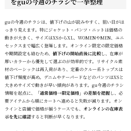
をguの今週のチラシで一挙整理
guの今週のチラシは、値下げの山が読みやすく、狙い目がは
っきり見えます。特にジャケット・パンツ・ニットは価格の
動きが大きく、サイズはXSからXL、WOMENやMEN、ユニ
セックスまで幅広く登場します。オンライン限定の限定価格
や期間設定も絡むため、
値下げの開始直後に比較
し、在庫が
厚いカラーから優先して選ぶのが効率的です。リサイクル素
材のベーシックは再入荷があり、定番のクルー系トップスは
値下げ頻度が高め。デニムやテーパードなどのパンツはXSと
大きめサイズで動きが早い傾向があります。gu今週のチラシ
情報を起点に、
「通常価格→限定価格」の差額を把握
し、必
要アイテムから順にカートへ進めると失敗が減ります。オン
ラインと店舗で価格が揃うケースでも、
オンラインの在庫表
示を先に確認
すると判断が早くなります。