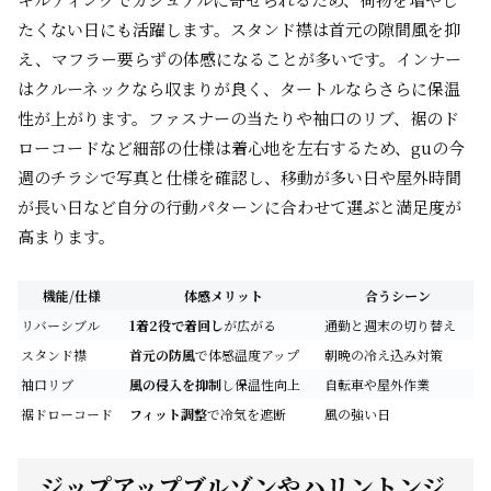
たくない日にも活躍します。スタンド襟は首元の隙間風を抑
え、マフラー要らずの体感になることが多いです。インナー
はクルーネックなら収まりが良く、タートルならさらに保温
性が上がります。ファスナーの当たりや袖口のリブ、裾のド
ローコードなど細部の仕様は着心地を左右するため、guの今
週のチラシで写真と仕様を確認し、移動が多い日や屋外時間
が長い日など自分の行動パターンに合わせて選ぶと満足度が
高まります。
機能/仕様
体感メリット
合うシーン
リバーシブル
1着2役で着回し
が広がる
通勤と週末の切り替え
スタンド襟
首元の防風
で体感温度アップ
朝晩の冷え込み対策
袖口リブ
風の侵入を抑制
し保温性向上
自転車や屋外作業
裾ドローコード
フィット調整
で冷気を遮断
風の強い日
ジップアップブルゾンやハリントンジ