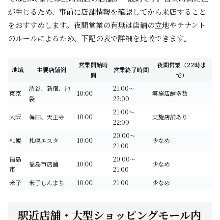
が生じるため、事前に店舗情報を確認してから来店すること
をおすすめします。夜間営業の有無は店舗の立地やテナント
のルールによるため、下記の表で詳細を比較できます。
営業開始時
夜間営業（22時ま
地域
主要店舗例
営業終了時間
間
で）
渋谷、新宿、池
21:00～
東京
10:00
実施店舗多数
袋
22:00
21:00～
大阪
梅田、天王寺
10:00
実施店舗あり
22:00
20:00～
札幌
札幌エスタ
10:00
少なめ
21:00
福島
20:00～
福島市店舗
10:00
少なめ
市
21:00
米子
米子しんまち
10:00
21:00
少なめ
駅近店舗・大型ショッピングモール内