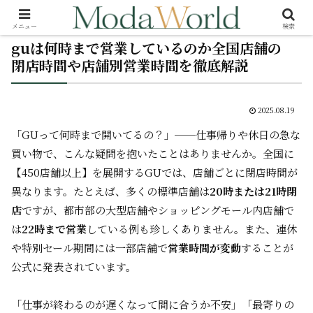
メニュー
検索
guは何時まで営業しているのか全国店舗の
閉店時間や店舗別営業時間を徹底解説
2025.08.19
「GUって何時まで開いてるの？」──仕事帰りや休日の急な
買い物で、こんな疑問を抱いたことはありませんか。全国に
【450店舗以上】を展開するGUでは、店舗ごとに閉店時間が
異なります。たとえば、多くの標準店舗は
20時または21時閉
店
ですが、都市部の大型店舗やショッピングモール内店舗で
は
22時まで営業
している例も珍しくありません。また、連休
や特別セール期間には一部店舗で
営業時間が変動
することが
公式に発表されています。
「仕事が終わるのが遅くなって間に合うか不安」「最寄りの