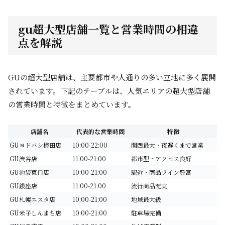
gu超大型店舗一覧と営業時間の相違
点を解説
GUの超大型店舗は、主要都市や人通りの多い立地に多く展開
されています。下記のテーブルは、人気エリアの超大型店舗
の営業時間と特徴をまとめています。
店舗名
代表的な営業時間
特徴
GUヨドバシ梅田店
10:00-22:00
関西最大・夜遅くまで営業
GU渋谷店
11:00-21:00
都市型・アクセス良好
GU池袋東口店
10:00-21:00
駅近・商品ライン豊富
GU銀座店
11:00-21:00
流行商品充実
GU札幌エスタ店
10:00-21:00
地域最大級
GU米子しんまち店
10:00-21:00
駐車場完備