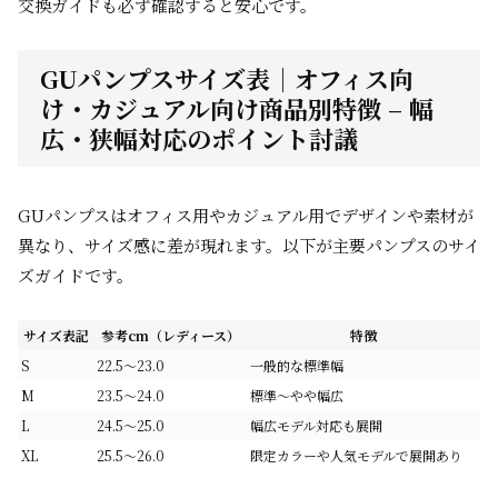
交換ガイドも必ず確認すると安心です。
GUパンプスサイズ表｜オフィス向
け・カジュアル向け商品別特徴 – 幅
広・狭幅対応のポイント討議
GUパンプスはオフィス用やカジュアル用でデザインや素材が
異なり、サイズ感に差が現れます。以下が主要パンプスのサイ
ズガイドです。
サイズ表記
参考cm（レディース）
特徴
S
22.5～23.0
一般的な標準幅
M
23.5～24.0
標準～やや幅広
L
24.5～25.0
幅広モデル対応も展開
XL
25.5～26.0
限定カラーや人気モデルで展開あり