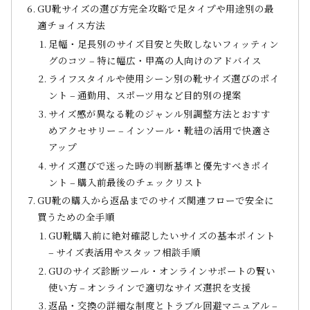
GU靴サイズの選び方完全攻略で足タイプや用途別の最
適チョイス方法
足幅・足長別のサイズ目安と失敗しないフィッティン
グのコツ – 特に幅広・甲高の人向けのアドバイス
ライフスタイルや使用シーン別の靴サイズ選びのポイ
ント – 通勤用、スポーツ用など目的別の提案
サイズ感が異なる靴のジャンル別調整方法とおすす
めアクセサリー – インソール・靴紐の活用で快適さ
アップ
サイズ選びで迷った時の判断基準と優先すべきポイ
ント – 購入前最後のチェックリスト
GU靴の購入から返品までのサイズ関連フローで安全に
買うための全手順
GU靴購入前に絶対確認したいサイズの基本ポイント
– サイズ表活用やスタッフ相談手順
GUのサイズ診断ツール・オンラインサポートの賢い
使い方 – オンラインで適切なサイズ選択を支援
返品・交換の詳細な制度とトラブル回避マニュアル –