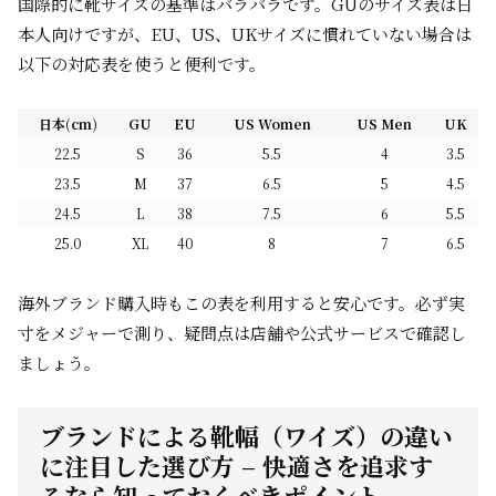
国際的に靴サイズの基準はバラバラです。GUのサイズ表は日
本人向けですが、EU、US、UKサイズに慣れていない場合は
以下の対応表を使うと便利です。
日本(cm)
GU
EU
US Women
US Men
UK
22.5
S
36
5.5
4
3.5
23.5
M
37
6.5
5
4.5
24.5
L
38
7.5
6
5.5
25.0
XL
40
8
7
6.5
海外ブランド購入時もこの表を利用すると安心です。必ず実
寸をメジャーで測り、疑問点は店舗や公式サービスで確認し
ましょう。
ブランドによる靴幅（ワイズ）の違い
に注目した選び方 – 快適さを追求す
るなら知っておくべきポイント