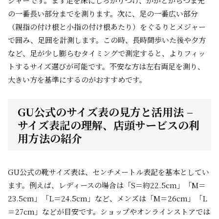
ジャーです。まず足を床にしっかりつけ、かかとからつま先
の一番長い部分までを測ります。次に、足の一番広い部分
（親指の付け根と小指の付け根あたり）をぐるりとメジャー
で囲み、足囲を計測します。この時、長時間歩いた後や夕方
など、足が少し膨らむタイミングで測定すると、よりフィッ
トするサイズ選びが可能です。不安な方は左右両足を測り、
大きい方を基準にするのがおすすめです。
GU公式のサイズ表の見方と活用法 –
サイズ表記の理解、店頭サービスの利
用方法の紹介
GU公式の靴サイズ表は、センチメートル表記を基本としてい
ます。例えば、レディースの場合は「S＝約22.5cm」「M＝
23.5cm」「L＝24.5cm」など、メンズは「M＝26cm」「L
＝27cm」などが目安です。ショップやオンラインストアでは