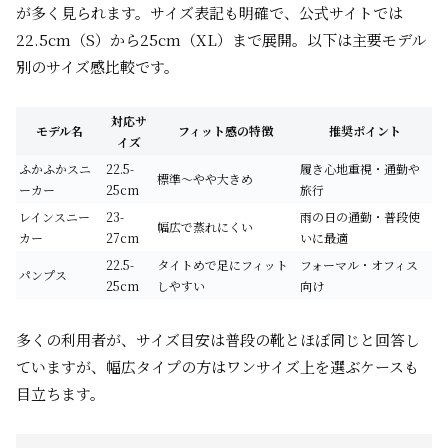
が多く見られます。サイズ表記も明確で、公式サイトでは
22.5cm（S）から25cm（XL）まで展開。以下は主要モデル
別のサイズ感比較です。
対応サ
モデル名
フィット感の特徴
推奨ポイント
イズ
ふかふかスニ
22.5-
履き心地重視・通勤や
標準〜やや大きめ
ーカー
25cm
旅行
レインスニー
23-
雨の日の通勤・普段使
幅広で蒸れにくい
カー
27cm
いに最適
22.5-
タイトめで足にフィット
フォーマル・オフィス
パンプス
25cm
しやすい
向け
多くの利用者が、サイズ目安は普段の靴とほぼ同じと回答し
ていますが、幅広タイプの方はワンサイズ上を選ぶケースも
目立ちます。