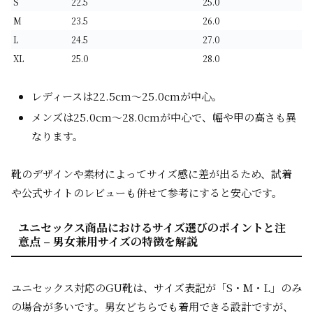
S
22.5
25.0
M
23.5
26.0
L
24.5
27.0
XL
25.0
28.0
レディースは22.5cm～25.0cmが中心。
メンズは25.0cm～28.0cmが中心で、幅や甲の高さも異
なります。
靴のデザインや素材によってサイズ感に差が出るため、試着
や公式サイトのレビューも併せて参考にすると安心です。
ユニセックス商品におけるサイズ選びのポイントと注
意点 – 男女兼用サイズの特徴を解説
ユニセックス対応のGU靴は、サイズ表記が「S・M・L」のみ
の場合が多いです。男女どちらでも着用できる設計ですが、