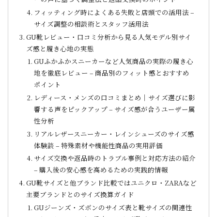
フィッティング時によくある失敗と店頭での活用法 –
サイズ調整の相談術とスタッフ活用法
GU靴レビュー・口コミ分析から見る人気モデル別サイ
ズ感と履き心地の実態
GUふかふかスニーカーなど人気商品の実際の履き心
地を徹底レビュー – 商品別のフィット感とおすすめ
ポイント
レディース・メンズの口コミまとめ｜サイズ選びに影
響する声をピックアップ – サイズ感が合うユーザー属
性分析
リアルレザースニーカー・レインシューズのサイズ感
体験談 – 特殊素材や機能性商品の実用評価
サイズ交換や返品時のトラブル事例と対応方法の紹介
– 購入後の安心感を高めるための実践的情報
GU靴サイズと他ブランド比較ではユニクロ・ZARAなど
主要ブランドとのサイズ換算ガイド
GUジーンズ・ズボンのサイズ表と靴サイズの関連性