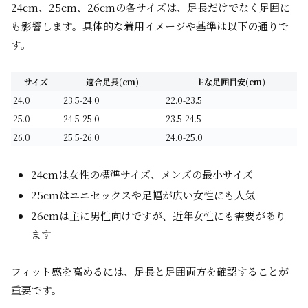
24cm、25cm、26cmの各サイズは、足長だけでなく足囲に
も影響します。具体的な着用イメージや基準は以下の通りで
す。
サイズ
適合足長(cm)
主な足囲目安(cm)
24.0
23.5-24.0
22.0-23.5
25.0
24.5-25.0
23.5-24.5
26.0
25.5-26.0
24.0-25.0
24cmは女性の標準サイズ、メンズの最小サイズ
25cmはユニセックスや足幅が広い女性にも人気
26cmは主に男性向けですが、近年女性にも需要があり
ます
フィット感を高めるには、足長と足囲両方を確認することが
重要です。