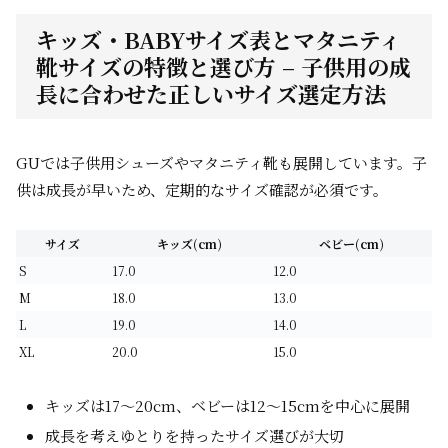
キッズ・BABYサイズ表とマタニティ
靴サイズの特徴と選び方 – 子供用の成
長に合わせた正しいサイズ選定方法
GUでは子供用シューズやマタニティ靴も展開しています。子
供は成長が早いため、定期的なサイズ確認が必須です。
サイズ
キッズ(cm)
ベビー(cm)
S
17.0
12.0
M
18.0
13.0
L
19.0
14.0
XL
20.0
15.0
キッズは17～20cm、ベビーは12～15cmを中心に展開
成長を考えゆとりを持ったサイズ選びが大切