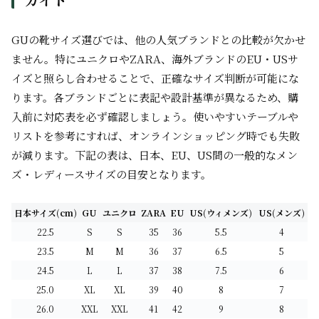
GUの靴サイズ選びでは、他の人気ブランドとの比較が欠かせ
ません。特にユニクロやZARA、海外ブランドのEU・USサ
イズと照らし合わせることで、正確なサイズ判断が可能にな
ります。各ブランドごとに表記や設計基準が異なるため、購
入前に対応表を必ず確認しましょう。使いやすいテーブルや
リストを参考にすれば、オンラインショッピング時でも失敗
が減ります。下記の表は、日本、EU、US間の一般的なメン
ズ・レディースサイズの目安となります。
日本サイズ(cm)
GU
ユニクロ
ZARA
EU
US(ウィメンズ)
US(メンズ)
22.5
S
S
35
36
5.5
4
23.5
M
M
36
37
6.5
5
24.5
L
L
37
38
7.5
6
25.0
XL
XL
39
40
8
7
26.0
XXL
XXL
41
42
9
8