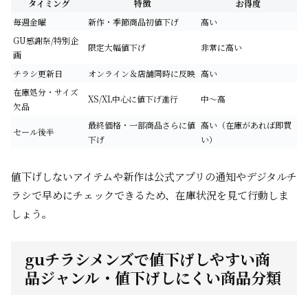
タイミング
特徴
お得度
毎週金曜
新作・季節商品初値下げ
高い
GU感謝祭/特別企
限定大幅値下げ
非常に高い
画
チラシ更新日
オンライン＆店舗同時に反映
高い
在庫処分・サイズ
XS/XL中心に値下げ進行
中～高
欠品
最終価格・一部商品さらに値
高い（在庫があれば即買
セール後半
下げ
い）
値下げしないアイテムや新作は公式アプリの通知やデジタルチ
ラシで早めにチェックできるため、在庫状況を見て行動しま
しょう。
guチラシメンズで値下げしやすい商
品ジャンル・値下げしにくい商品分類