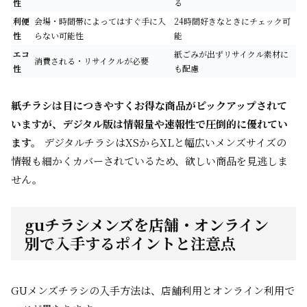
性
る
利便
会場・時間帯によってはすぐ手に入
24時間好きなときにチェック可
性
らない可能性
能
エコ
紙ごみが出ずリサイクル素材に
消費される・リサイクルが必要
性
も配慮
紙チラシは目につきやすくお得な商品がピックアップされて
いますが、デジタル版は情報量や速報性で圧倒的に優れてい
ます。
デジタルチラシはXSからXLと幅広いメンズサイズの
情報も細かくカバーされているため、欲しい商品を見逃しま
せん。
guチラシメンズを店舗・オンライン
別で入手するポイントと注意点
GUメンズチラシの入手方法は、店舗利用とオンライン利用で