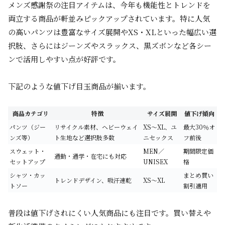
メンズ感謝祭の注目アイテムは、今年も機能性とトレンドを
両立する商品が軒並みピックアップされています。特に人気
の高いパンツは豊富なサイズ展開やXS・XLといった幅広い選
択肢、さらにはジーンズやスラックス、黒ズボンなど各シー
ンで活用しやすい点が好評です。
下記のような値下げ目玉商品が揃います。
商品カテゴリ
特徴
サイズ展開
値下げ傾向
パンツ（ジー
リサイクル素材、ヘビーウェイ
XS～XL、ユ
最大30％オ
ンズ等）
ト生地など選択肢多数
ニセックス
フ前後
スウェット・
MEN／
期間限定価
通勤・通学・在宅にも対応
セットアップ
UNISEX
格
シャツ・カッ
まとめ買い
トレンドデザイン、吸汗速乾
XS～XL
トソー
割引適用
普段は値下げされにくい人気商品にも注目です。買い替えや