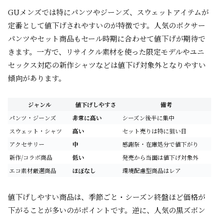
GUメンズでは特にパンツやジーンズ、スウェットアイテムが
定番として値下げされやすいのが特徴です。人気のボクサー
パンツやセット商品もセール時期に合わせて値下げが期待で
きます。一方で、リサイクル素材を使った限定モデルやユニ
セックス対応の新作シャツなどは値下げ対象外となりやすい
傾向があります。
ジャンル
値下げしやすさ
備考
パンツ・ジーンズ
非常に高い
シーズン後半に集中
スウェット・シャツ
高い
セット売りは特に狙い目
アクセサリー
中
感謝祭・在庫処分で値下がり
新作/コラボ商品
低い
発売から当面は値下げ対象外
エコ素材厳選商品
ほぼなし
環境配慮型商品はレア
値下げしやすい商品は、季節ごと・シーズン終盤ほど価格が
下がることが多いのがポイントです。逆に、人気の黒ズボン