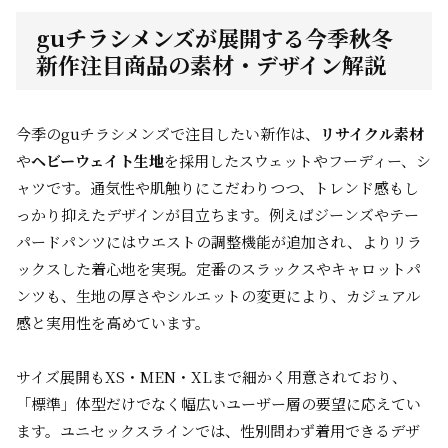
guチラシメンズが展開する今季秋冬
新作注目商品の素材・デザイン解説
今季のguチラシメンズで注目したい新作は、
リサイクル素材
や
ヘビーウェイト生地
を採用したスウェットやフーディー、シ
ャツです。通気性や肌触りにこだわりつつ、トレンド感もし
っかり抑えたデザインが目立ちます。例えばジーンズやテー
パードパンツにはウエストの調整機能が追加され、よりリラ
ックスした着心地を実現。定番のスラックスやキャロットパ
ンツも、生地の厚さやシルエットの変更により、カジュアル
感と実用性を高めています。
サイズ展開もXS・MEN・XLまで細かく用意されており、
「標準」体型だけでなく幅広いユーザー層の要望に応えてい
ます。ユニセックスラインでは、性別問わず着用できるデザ