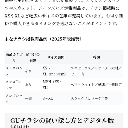
情報は早めにチェックするのが重要です。とくにメンズパン
ツやスウェット、ジーンズなど定番商品は、チラシ掲載時に
XSやXLなど幅広いサイズの在庫が充実しています。お得な価
格で購入できるタイミングを逃さないことがポイントです。
主なチラシ掲載商品例（2025年版推奨）
商品カテゴ
値下げの
サイズ展開
特徴
リ
有無
メンズパン
XS～
ユニセックス／リサイクル素材／
あり
ツ
XL（inch/cm）
セット有
メンズTシ
MEN（XS～
あり
ヘビーウェイト／標準／一部限定
ャツ
XL）
メンズシャ
一部
S～XL
スラックスとコーデ可能
ツ
GUチラシの賢い探し方とデジタル版
活用法