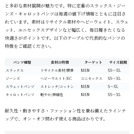
と多彩な素材展開が魅力です。特に定番のスラックス・ジー
ンズ・キャロットパンツは毎週の値下げ情報とともに注目さ
れています。素材はリサイクル素材やヘビーウェイト、スウェ
ット、ユニセックスデザインなど幅広く、毎日履きたくなる
快適さがポイントです。以下のテーブルで代表的なパンツの
特徴をご確認ください。
パンツ種類
素材の特徴
ターゲット
サイズ展開
スラックス
リサイクル素材/標準
MEN
XS〜XL
ジーンズ
ヘビーウエイト/EC
ユニセックス
XS〜XL
スウェットパンツ
ストレッチ/コットン
MEN
S〜XL
キャロットパンツ
軽やか/伸縮性
MEN
XS〜XL
耐久性・動きやすさ・ファッション性を兼ね備えたラインナ
ップで、オン・オフ問わず使える商品ばかりです。