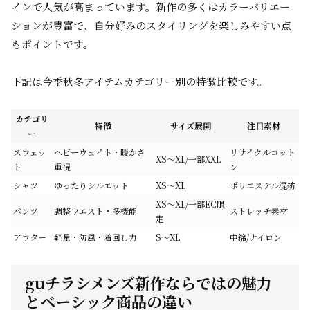
インで人気が高まっています。新作の多くはカラーバリエー
ションが豊富で、自分好みのスタイリングを楽しみやすい点
もポイントです。
下記は今季秋冬アイテムカテゴリー別の特徴比較です。
カテゴリ
特徴
サイズ展開
注目素材
ー
スウェッ
ヘビーウェイト・暖かさ
リサイクルコット
XS～XL/一部XXL
ト
重視
ン
シャツ
ゆったりシルエット
XS～XL
ポリエステル混紡
XS～XL/一部EC限
パンツ
調整ウエスト・多機能
ストレッチ素材
定
アウター
軽量・防風・着回し力
S～XL
中綿/ナイロン
guチラシメンズ新作ならではの魅力
とベーシック商品の違い