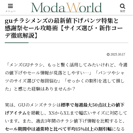
メニュー
検索
guチラシメンズの最新値下げパンツ特集と
感謝祭セール攻略術【サイズ選び・新作コー
デ徹底解説】
2025.10.17
「メンズGUチラシ、もっと賢く活用してみたいけれど、今週
の値下げやセール情報が見落としやすい…」「パンツやシャ
ツのサイズ選びで毎回悩む」「せっかくの割引を逃して損し
た」と感じた経験はありませんか？
実は、GUのメンズチラシは
標準で毎週最大50点以上の値下
げアイテム
を掲載し、XSからXLまで幅広いサイズに対応して
います。また、過去3年間のチラシ値下げ情報を比較すると、
セール期間中は通常時と比べて平均15％以上の割引幅
になる