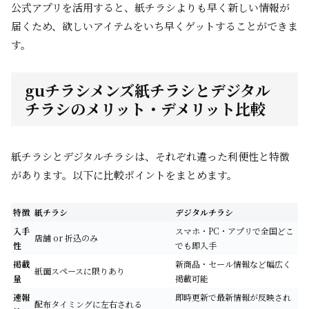
公式アプリを活用すると、紙チラシよりも早く新しい情報が
届くため、欲しいアイテムをいち早くゲットすることができま
す。
guチラシメンズ紙チラシとデジタル
チラシのメリット・デメリット比較
紙チラシとデジタルチラシは、それぞれ違った利便性と特徴
があります。以下に比較ポイントをまとめます。
特徴
紙チラシ
デジタルチラシ
入手
スマホ・PC・アプリで全国どこ
店舗 or 折込のみ
性
でも即入手
掲載
新商品・セール情報など幅広く
紙面スペースに限りあり
量
掲載可能
速報
即時更新で最新情報が反映され
配布タイミングに左右される