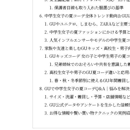
保護者目線も取り入れた服選びの基準
中学生女子の夏コーデ全体トレンド動向＆GU
GUやユニクロ、しまむら、ZARAなど主要
中学生女子の夏ファッションにかける予算
人気インフルエンサーやモデルの中学生夏
家族や友達と楽しむGUキッズ・高校生・男子
GUキッズコーデ 女の子と中学生男子の夏
兄弟姉妹でのおそろいや共有を意識した
高校生女子や男子のGU夏コーデ違いと応用
春・秋・冬季節別に使えるGU年間着回
GUで中学生女子の夏コーデQ&A｜悩みを解
サイズ・洗濯・着回し・予算・店舗情報な
GU公式データやアンケートを生かした信頼
お得な情報や賢い買い物テクニックの実例