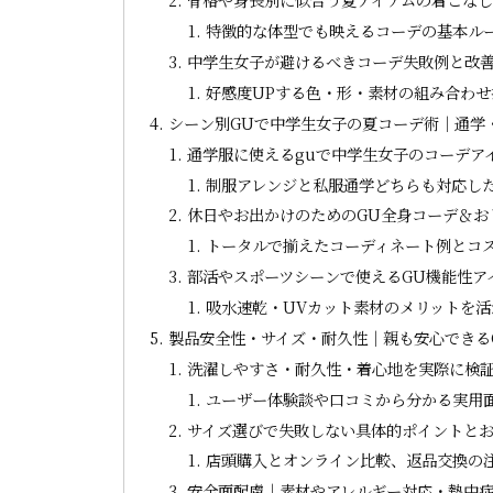
特徴的な体型でも映えるコーデの基本ル
中学生女子が避けるべきコーデ失敗例と改
好感度UPする色・形・素材の組み合わせ
シーン別GUで中学生女子の夏コーデ術｜通学
通学服に使えるguで中学生女子のコーデア
制服アレンジと私服通学どちらも対応し
休日やお出かけのためのGU全身コーデ＆お
トータルで揃えたコーディネート例とコ
部活やスポーツシーンで使えるGU機能性ア
吸水速乾・UVカット素材のメリットを
製品安全性・サイズ・耐久性│親も安心できる
洗濯しやすさ・耐久性・着心地を実際に検
ユーザー体験談や口コミから分かる実用
サイズ選びで失敗しない具体的ポイントと
店頭購入とオンライン比較、返品交換の
安全面配慮│素材やアレルギー対応・熱中