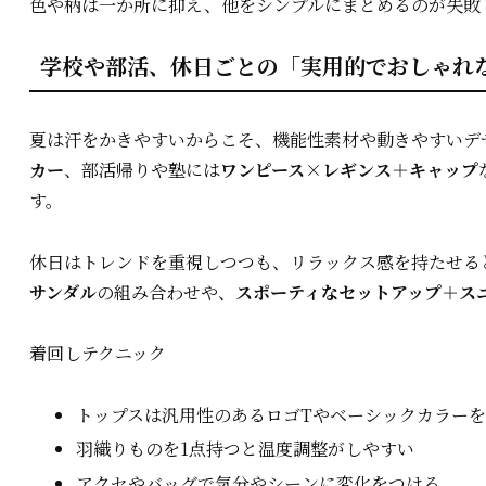
色や柄は一か所に抑え、他をシンプルにまとめるのが失敗
学校や部活、休日ごとの「実用的でおしゃれ
夏は汗をかきやすいからこそ、機能性素材や動きやすいデ
カー
、部活帰りや塾には
ワンピース×レギンス＋キャップ
す。
休日はトレンドを重視しつつも、リラックス感を持たせる
サンダル
の組み合わせや、
スポーティなセットアップ＋ス
着回しテクニック
トップスは汎用性のあるロゴTやベーシックカラー
羽織りものを1点持つと温度調整がしやすい
アクセやバッグで気分やシーンに変化をつける