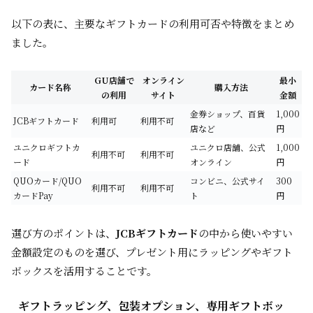
以下の表に、主要なギフトカードの利用可否や特徴をまとめ
ました。
GU店舗で
オンライン
最小
カード名称
購入方法
の利用
サイト
金額
金券ショップ、百貨
1,000
JCBギフトカード
利用可
利用不可
店など
円
ユニクロギフトカ
ユニクロ店舗、公式
1,000
利用不可
利用不可
ード
オンライン
円
QUOカード/QUO
コンビニ、公式サイ
300
利用不可
利用不可
カードPay
ト
円
選び方のポイントは、
JCBギフトカード
の中から使いやすい
金額設定のものを選び、プレゼント用にラッピングやギフト
ボックスを活用することです。
ギフトラッピング、包装オプション、専用ギフトボッ