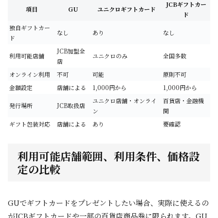
JCBギフトカー
項目
GU
ユニクロギフトカード
ド
独自ギフトカー
なし
あり
なし
ド
JCB加盟全
利用可能店舗
ユニクロのみ
全国多数
店
オンライン利用
不可
可能
原則不可
金額設定
店舗による
1,000円から
1,000円から
ユニクロ店舗・オンライ
百貨店・金融機
発行場所
JCB取扱店
ン
関
ギフト包装対応
店舗による
あり
要確認
利用可能店舗範囲、利用条件、価格設
定の比較
GUでギフトカードをプレゼントしたい場合、実際に使えるの
がJCBギフトカードや一部の百貨店商品券に限られます。GU