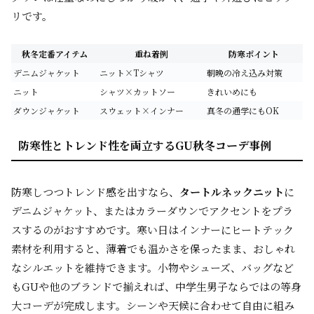
リです。
秋冬定番アイテム
重ね着例
防寒ポイント
デニムジャケット
ニット×Tシャツ
朝晩の冷え込み対策
ニット
シャツ×カットソー
きれいめにも
ダウンジャケット
スウェット×インナー
真冬の通学にもOK
防寒性とトレンド性を両立するGU秋冬コーデ事例
防寒しつつトレンド感を出すなら、
タートルネックニット
に
デニムジャケット、またはカラーダウンでアクセントをプラ
スするのがおすすめです。寒い日はインナーにヒートテック
素材を利用すると、薄着でも温かさを保ったまま、おしゃれ
なシルエットを維持できます。小物やシューズ、バッグなど
もGUや他のブランドで揃えれば、中学生男子ならではの等身
大コーデが完成します。シーンや天候に合わせて自由に組み