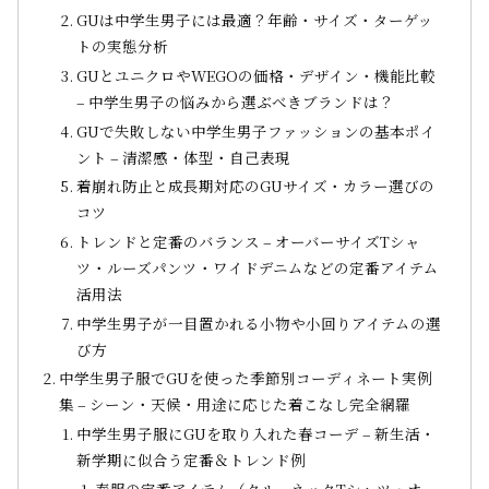
GUは中学生男子には最適？年齢・サイズ・ターゲッ
トの実態分析
GUとユニクロやWEGOの価格・デザイン・機能比較
– 中学生男子の悩みから選ぶべきブランドは？
GUで失敗しない中学生男子ファッションの基本ポイ
ント – 清潔感・体型・自己表現
着崩れ防止と成長期対応のGUサイズ・カラー選びの
コツ
トレンドと定番のバランス – オーバーサイズTシャ
ツ・ルーズパンツ・ワイドデニムなどの定番アイテム
活用法
中学生男子が一目置かれる小物や小回りアイテムの選
び方
中学生男子服でGUを使った季節別コーディネート実例
集 – シーン・天候・用途に応じた着こなし完全網羅
中学生男子服にGUを取り入れた春コーデ – 新生活・
新学期に似合う定番＆トレンド例
春服の定番アイテム（クルーネックTシャツ・オー