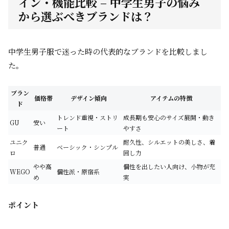
イン・機能比較 – 中学生男子の悩み
から選ぶべきブランドは？
中学生男子服で迷った時の代表的なブランドを比較しまし
た。
ブラン
価格帯
デザイン傾向
アイテムの特徴
ド
トレンド重視・ストリ
成長期も安心のサイズ展開・動き
GU
安い
ート
やすさ
ユニク
耐久性、シルエットの美しさ、着
普通
ベーシック・シンプル
ロ
回し力
やや高
個性を出したい人向け、小物が充
WEGO
個性派・原宿系
め
実
ポイント