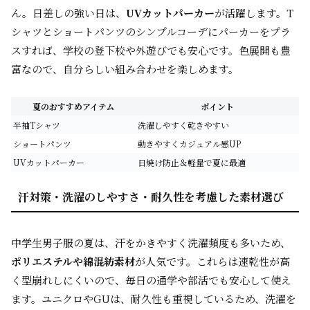
ん。日差しの強い日は、
UVカットパーカー
が活躍します。T
シャツとショートパンツのシンプルコーデにパーカーをプラ
スすれば、学校の登下校や外遊びでも安心です。色展開も豊
富なので、自分らしい組み合わせを楽しめます。
夏のおすすめアイテム
ポイント
半袖Tシャツ
洗濯しやすく乾きやすい
ショートパンツ
動きやすくカジュアル感UP
UVカットパーカー
日焼け防止＆軽量で夏に最適
汗対策・洗濯のしやすさ・耐久性を考慮した素材選び
中学生男子服の夏は、汗をかきやすく洗濯頻度も多いため、
ポリエステルや綿混紡素材
が人気です。これらは速乾性が高
く型崩れしにくいので、毎日の通学や部活でも安心して使え
ます。ユニクロやGUは、耐久性も重視しているため、洗濯を