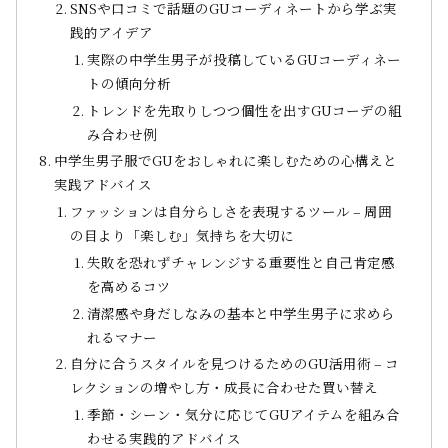
SNSや口コミで話題のGUコーディネートから学ぶ実
践的アイデア
実際の中学生男子が投稿しているGUコーディネー
トの傾向分析
トレンドを先取りしつつ個性を出すGUコーデの組
み合わせ例
中学生男子服でGUをおしゃれに楽しむための心構えと
実践アドバイス
ファッションは自分らしさを表現するツール – 周囲
の目より「楽しむ」気持ちを大切に
失敗を恐れずチャレンジする重要性と自己肯定感
を高めるコツ
清潔感や身だしなみの基本と中学生男子に求めら
れるマナー
自分に合うスタイルを見つけるためのGU活用術 – コ
レクションの増やし方・成長に合わせた買い替え
季節・シーン・気分に応じてGUアイテムを組み合
わせる実践的アドバイス