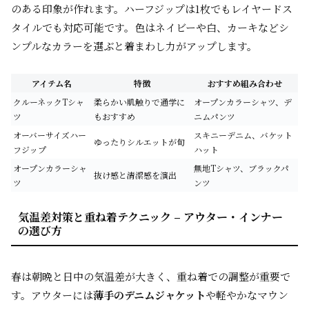
のある印象が作れます。ハーフジップは1枚でもレイヤードス
タイルでも対応可能です。色はネイビーや白、カーキなどシ
ンプルなカラーを選ぶと着まわし力がアップします。
アイテム名
特徴
おすすめ組み合わせ
クルーネックTシャ
柔らかい肌触りで通学に
オープンカラーシャツ、デ
ツ
もおすすめ
ニムパンツ
オーバーサイズハー
スキニーデニム、バケット
ゆったりシルエットが旬
フジップ
ハット
オープンカラーシャ
無地Tシャツ、ブラックパ
抜け感と清潔感を演出
ツ
ンツ
気温差対策と重ね着テクニック – アウター・インナー
の選び方
春は朝晩と日中の気温差が大きく、重ね着での調整が重要で
す。アウターには
薄手のデニムジャケット
や軽やかなマウン