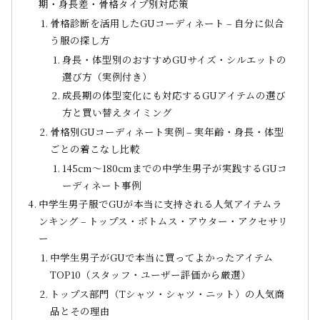
期・身長差・骨格タイプ別対応策
骨格診断を活用したGUコーディネート – 自分に似合
う服の探し方
身長・体型別のおすすめGUサイズ・シルエットの
選び方（実例付き）
成長期の体型変化にも対応するGUアイテムの選び
方と買い替えタイミング
骨格別GUコーディネート実例 – 実年齢・身長・体型
ごとの着こなし比較
145cm〜180cmまでの中学生男子が実践するGUコ
ーディネート事例
中学生男子服でGUが本当に支持される人気アイテムラ
ンキング – トップス・ボトムス・アウター・アクセサリ
ー
中学生男子がGUで本当に買ってよかったアイテム
TOP10（スタッフ・ユーザー評価から厳選）
トップス部門（Tシャツ・シャツ・ニット）の人気商
品とその理由