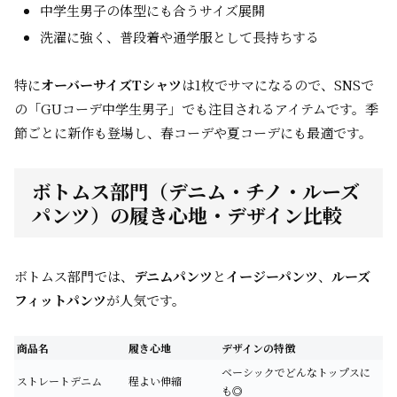
中学生男子の体型にも合うサイズ展開
洗濯に強く、普段着や通学服として長持ちする
特に
オーバーサイズTシャツ
は1枚でサマになるので、SNSで
の「GUコーデ中学生男子」でも注目されるアイテムです。季
節ごとに新作も登場し、春コーデや夏コーデにも最適です。
ボトムス部門（デニム・チノ・ルーズ
パンツ）の履き心地・デザイン比較
ボトムス部門では、
デニムパンツ
と
イージーパンツ
、
ルーズ
フィットパンツ
が人気です。
商品名
履き心地
デザインの特徴
ベーシックでどんなトップスに
ストレートデニム
程よい伸縮
も◎