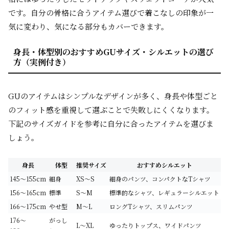
です。自分の骨格に合うアイテム選びで着こなしの印象が一
気に変わり、気になる部分もカバーできます。
身長・体型別のおすすめGUサイズ・シルエットの選び
方（実例付き）
GUのアイテムはシンプルなデザインが多く、身長や体型ごと
のフィット感を重視して選ぶことで失敗しにくくなります。
下記のサイズガイドを参考に自分に合ったアイテムを選びま
しょう。
身長
体型
推奨サイズ
おすすめシルエット
145～155cm
細身
XS～S
細身のパンツ、コンパクトなTシャツ
156～165cm
標準
S～M
標準的なシャツ、レギュラーシルエット
166～175cm
やせ型
M～L
ロングTシャツ、スリムパンツ
176～
がっし
L～XL
ゆったりトップス、ワイドパンツ