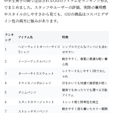
中学生男子の間で注目されるGUのアイテムをランキング形式
でまとめました。スタッフやユーザーの評価、実際の着用感
やスタイルのしやすさから見ても、GUの商品はコスパとデザ
イン性の両方に強みがあります。
ランキ
アイテム名
特徴
ング
ヘビーウェイトオーバーサイズ
シンプルでどんなパンツにも合わ
1
Tシャツ
せやすい
動きやすく、春夏に最適な軽い着
2
イージーアンクルパンツ
心地
レイヤードもしやすく1枚でおし
3
オーバーサイズスウェット
ゃれ
4
ドライカノコポロシャツ
汗をかいても快適で清潔感が続く
細身でもゆったりでも選べる万能
5
デニムパンツ
アイテム
6
スタンドカラージャケット
トレンド感と防寒性を両立
動きやすく落ち着いたカラー展開
7
ストレッチチノパンツ