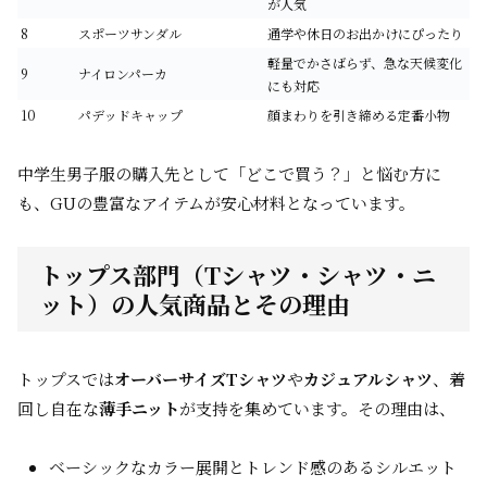
が人気
8
スポーツサンダル
通学や休日のお出かけにぴったり
軽量でかさばらず、急な天候変化
9
ナイロンパーカ
にも対応
10
パデッドキャップ
顔まわりを引き締める定番小物
中学生男子服の購入先として「どこで買う？」と悩む方に
も、GUの豊富なアイテムが安心材料となっています。
トップス部門（Tシャツ・シャツ・ニ
ット）の人気商品とその理由
トップスでは
オーバーサイズTシャツ
や
カジュアルシャツ
、着
回し自在な
薄手ニット
が支持を集めています。その理由は、
ベーシックなカラー展開とトレンド感のあるシルエット