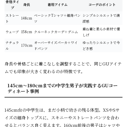
骨格タイ
身長
着用アイテム
コーデのポイント
プ
ストレー
ベーシックTシャツ＋細身パン
シンプルシルエットで清
148cm
ト
ツ
潔感
重ね着と柔らか素材で優
ウェーブ
158cm
クルーネックカーデ＋デニム
しげ
ナチュラ
オーバーサイズパーカ＋ワイ
ゆったりシルエットで今
170cm
ル
ドパンツ
どき感
身長や骨格ごとに着こなしを調整することで、同じGUアイテ
ムでも印象が大きく変わるのが特徴です。
145cm〜180cmまでの中学生男子が実践するGUコー
ディネート事例
145cm台の中学生は、まだ小柄で幼さの残る体型。XSやSサ
イズの細身トップスに、スキニーやストレートパンツを合わ
せるとバランス良く見えます。160cm前後の男子はシャツや