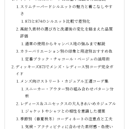
スリムテーパードシルエットの魅力と着こなしやす
さ
873と874のシルエット比較で差別化
高耐久素材の選び方と洗濯後の変化を踏まえた品質
評価
通常の使用からキャンバス地の強みまで解説
カラーバリエーション別の印象と用途別おすすめ色
定番ブラック・チャコール・ベージュの活用術
ディッキーズ873でメンズ・レディース別コーデ完全ガ
イド
メンズ向けストリート・カジュアル王道コーデ集
スニーカー・アウター別の組み合わせパターン分
析
レディース＆ユニセックスの大人きれいめカジュアル
ジャケットやシャツとの相性を意識した提案
季節別（春夏秋冬）コーディネートの注意点と工夫
気候・アクティビティに合わせた素材感・色使い