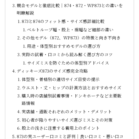
競合モデルと徹底比較｜874・872・WP873との違いを
明瞭解説
873と874のフィット感・サイズ感詳細比較
ベルトループ幅・股上・裾幅など細部の違い
その他モデル（872、WP873）の特徴と向き不向き
用途・体型別おすすめモデルの選び方
実際の試着・口コミから読み解く選び方のコツ
サイズミスを防ぐための体型別アドバイス
ディッキーズ873のサイズ感完全攻略
体型別・骨格別の適切サイズ目安の提示
ウエスト・丈・ヒップの計測方法とおすすめサイズ
購入時の店舗別試着事情・ドンキホーテなど主要販
路情報
実店舗・通販それぞれのメリット・デメリット
初心者が陥りやすいサイズ選びミスとその対策
股上の浅さに注意する着用上のポイント
873の実ユーザー口コミと評判｜良い口コミ・悪い口コ