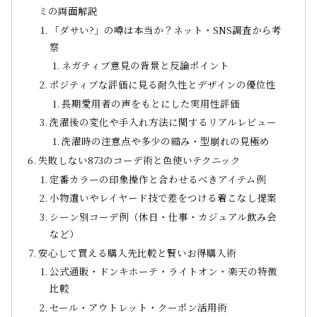
ミの両面解説
「ダサい?」の噂は本当か？ネット・SNS調査から考
察
ネガティブ意見の背景と反論ポイント
ポジティブな評価に見る耐久性とデザインの優位性
長期愛用者の声をもとにした実用性評価
洗濯後の変化や手入れ方法に関するリアルレビュー
洗濯時の注意点や多少の縮み・型崩れの見極め
失敗しない873のコーデ術と色使いテクニック
定番カラーの印象操作と合わせるべきアイテム例
小物遣いやレイヤード技で差をつける着こなし提案
シーン別コーデ例（休日・仕事・カジュアル飲み会
など）
安心して買える購入先比較と賢いお得購入術
公式通販・ドンキホーテ・ライトオン・楽天の特徴
比較
セール・アウトレット・クーポン活用術