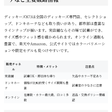
ディッキーズ873は全国のディッキーズ専門店、セレクトショ
ップ、ドンキホーテなども取り扱いがあり、都市部は豊富な
ラインナップが揃います。実店舗ならその場で試着ができ、
サイズ感やフィット感を確かめられます。オンライン通販も
豊富で、楽天やAmazon、公式サイトではカラーバリエーシ
ョンや限定モデルも見つけやすいです。
販売チャネ
特徴・メリット
注意点
ル
実店舗
試着OK・即日持ち帰り
欠品やカラー不足あり
ドンキホー
価格が比較的安くサイズ展開も豊
試着室の少なさに注意
テ
富
在庫数・カラー最大級、口コミ多
返品・交換ポリシー要確
オンライン
数
認