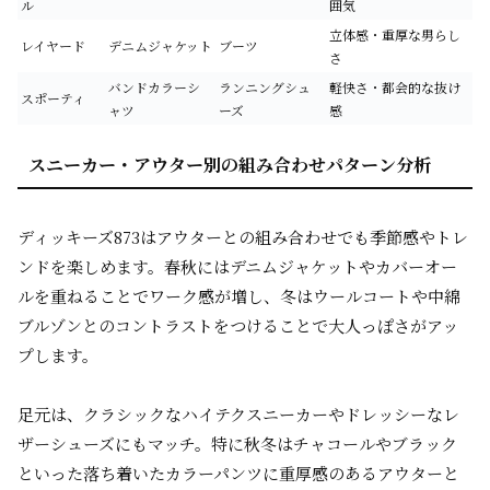
ル
囲気
立体感・重厚な男らし
レイヤード
デニムジャケット
ブーツ
さ
バンドカラーシ
ランニングシュ
軽快さ・都会的な抜け
スポーティ
ャツ
ーズ
感
スニーカー・アウター別の組み合わせパターン分析
ディッキーズ873はアウターとの組み合わせでも季節感やトレ
ンドを楽しめます。春秋にはデニムジャケットやカバーオー
ルを重ねることでワーク感が増し、冬はウールコートや中綿
ブルゾンとのコントラストをつけることで大人っぽさがアッ
プします。
足元は、クラシックなハイテクスニーカーやドレッシーなレ
ザーシューズにもマッチ。特に秋冬はチャコールやブラック
といった落ち着いたカラーパンツに重厚感のあるアウターと