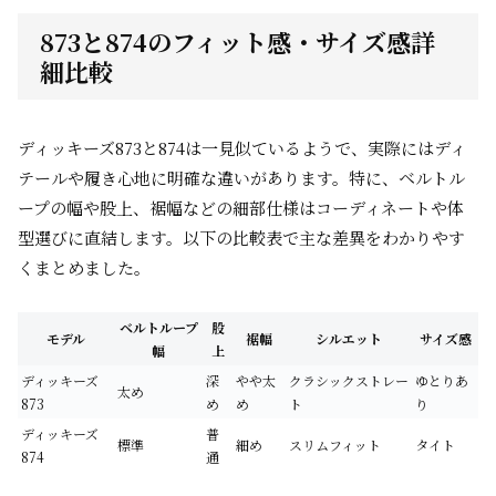
873と874のフィット感・サイズ感詳
細比較
ディッキーズ873と874は一見似ているようで、実際にはディ
テールや履き心地に明確な違いがあります。特に、
ベルトル
ープの幅
や
股上
、
裾幅
などの細部仕様はコーディネートや体
型選びに直結します。以下の比較表で主な差異をわかりやす
くまとめました。
ベルトループ
股
モデル
裾幅
シルエット
サイズ感
幅
上
ディッキーズ
深
やや太
クラシックストレー
ゆとりあ
太め
873
め
め
ト
り
ディッキーズ
普
標準
細め
スリムフィット
タイト
874
通