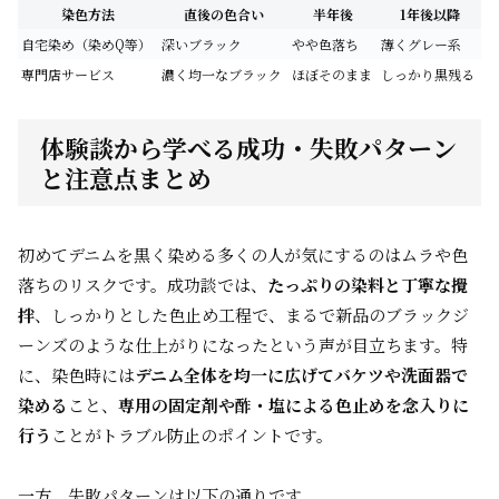
染色方法
直後の色合い
半年後
1年後以降
自宅染め（染めQ等）
深いブラック
やや色落ち
薄くグレー系
専門店サービス
濃く均一なブラック
ほぼそのまま
しっかり黒残る
体験談から学べる成功・失敗パターン
と注意点まとめ
初めてデニムを黒く染める多くの人が気にするのはムラや色
落ちのリスクです。成功談では、
たっぷりの染料と丁寧な攪
拌
、しっかりとした色止め工程で、まるで新品のブラックジ
ーンズのような仕上がりになったという声が目立ちます。特
に、染色時には
デニム全体を均一に広げてバケツや洗面器で
染める
こと、
専用の固定剤や酢・塩による色止めを念入りに
行う
ことがトラブル防止のポイントです。
一方、失敗パターンは以下の通りです。