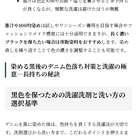
墨汁は色止め剤やお酢・塩で定着させると多少持ち
が良くなるが、頻繁な洗濯は避けたほうが無難
墨汁や100均染め
は試しやワンシーズン着用を目指す場合やフ
ァッションリメイク感覚には十分活用できますが、
長く濃い
ブラックを保ちたい場合は市販染料をおすすめ
します。染め
直しを繰り返すことで色の濃さを調整することも可能です。
染める黒後のデニム色落ち対策と洗濯の極
意―長持ちの秘訣
黒色を保つための洗濯洗剤と洗い方の
選択基準
デニムを黒に染めた後は、色持ちを良くする洗濯法が大切で
す。洗剤選びから洗い方まで、こだわるポイントを押さえま