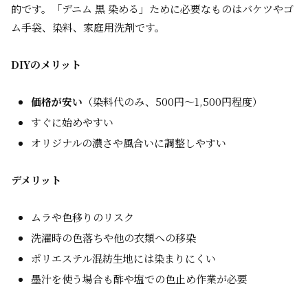
的です。「デニム 黒 染める」ために必要なものはバケツやゴ
ム手袋、染料、家庭用洗剤です。
DIYのメリット
価格が安い
（染料代のみ、500円〜1,500円程度）
すぐに始めやすい
オリジナルの濃さや風合いに調整しやすい
デメリット
ムラや色移りのリスク
洗濯時の色落ちや他の衣類への移染
ポリエステル混紡生地には染まりにくい
墨汁を使う場合も酢や塩での色止め作業が必要