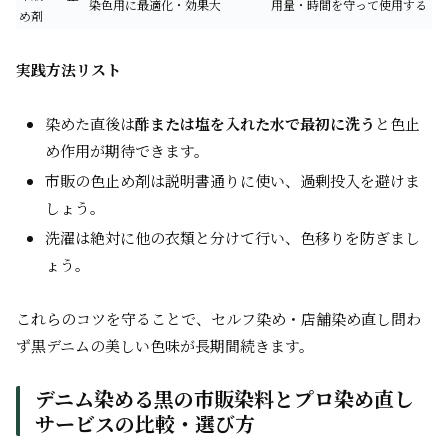
染色用に最適化・効果大
用量・時間を守って使用する
め剤
実践方法リスト
染めた直後は
酢または塩を入れた水で最初に洗う
と色止
め作用が期待できます。
市販の色止め剤は説明書通りに使い、過剰投入を避けま
しょう。
洗濯は絶対に他の衣類と分けて行い、色移りを防ぎまし
ょう。
これらのコツを守ることで、セルフ染め・店舗染め直し問わ
ず黒デニムの美しい色味が長期間続きます。
デニム染める黒の市販染料とプロ染め直し
サービスの比較・選び方