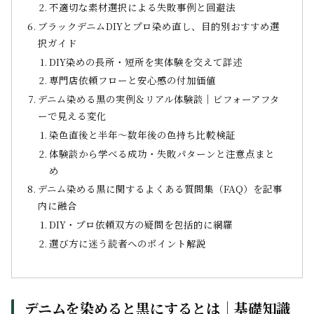
不適切な素材選択による失敗事例と回避法
ブラックデニムDIYとプロ染め直し、目的別おすすめ選
択ガイド
DIY染めの長所・短所を実体験を交えて詳述
専門店依頼フローと安心感の付加価値
デニム染める黒の実例＆リアル体験談｜ビフォーアフタ
ーで見える変化
染色直後と半年〜数年後の色持ち比較検証
体験談から学べる成功・失敗パターンと注意点まと
め
デニム染める黒に関するよくある質問集（FAQ）を記事
内に融合
DIY・プロ依頼双方の疑問を包括的に網羅
選び方に迷う読者へのポイント解説
デニムを染めると黒にするとは｜基礎知識