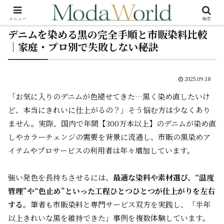
メニュー
検索
デニムを染める黒の完全手順と市販染料比較
｜家庭・プロ別で失敗しない秘訣
2025.09.18
「お気に入りのデニムが色褪せてきた…黒く染め直したいけ
ど、本当にきれいに仕上がるの？」そう悩む方は少なくあり
ません。実際、国内で年間【300万本以上】のデニムが染め直
しやカラーチェンジの需要を背景に流通し、市販の黒染めア
イテムやプロサービスの利用者は年々増加しています。
強い発色を長持ちさせるには、
最適な染料や素材選び、“温度
管理”や“色止め”といった工程ひとつひとつが仕上がりを左右
する
――。筆者も市販染料と専門サービス双方を実践し、「半年
以上きれいな黒を維持できた」事例を複数体験しています。