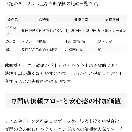
下記のテーブルは主な市販染料の比較一覧です。
染料名
主な特徴
価格目安
対応素材
ダイロ
発色が良く色落ちしにくい
1,000円〜2,000円
綿・麻・レーヨン
ン
染めQ
スプレーで簡単
1,500円前後
綿・レザー
墨汁
安価だが色止め要調整
500円前後
綿
体験談として
、乾燥が不十分だったり色止めを省略すると、
洗濯で黒が薄くなりやすいです。しっかりと説明書どおり作
業することが失敗回避のカギです。
専門店依頼フローと安心感の付加価値
デニムやジーンズを確実にブラックへ染め上げたい場合は、
専門の染め直し店やクリーニング店への依頼が人気です。店