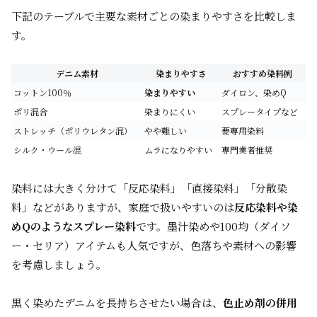
下記のテーブルで主要な素材ごとの染まりやすさを比較しま
す。
デニム素材
染まりやすさ
おすすめ染料例
コットン100％
染まりやすい
ダイロン、染めQ
ポリ混合
染まりにくい
スプレータイプなど
ストレッチ（ポリウレタン混）
やや難しい
要専用染料
シルク・ウール混
ムラになりやすい
専門業者推奨
染料には大きく分けて「反応染料」「直接染料」「分散染
料」などがありますが、家庭で扱いやすいのは
反応染料や染
めQのようなスプレー染料
です。墨汁染めや100均（ダイソ
ー・セリア）アイテムも人気ですが、色落ちや素材への影響
を考慮しましょう。
黒く染めたデニムを長持ちさせたい場合は、
色止め剤の併用