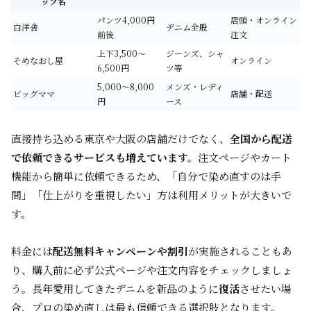
ップ名
パンツ4,000円
店頭・オンライン
白洋舎
デニム全般
前後
注文
上下3,500～
ジーンズ、シャ
そめなおし屋
オンライン
6,500円
ツ等
5,000～8,000
メンズ・レディ
ビッグママ
店舗・配送
円
ース
直接持ち込める東京や大阪の店舗だけでなく、
全国から配送
で依頼できるサービスも増えています。
注文ページやカート
機能から簡単に依頼できるため、「自分で染め直すのは手
間」「仕上がりを重視したい」方は利用メリットが大きいで
す。
料金には
配送無料キャンペーンや割引
が実施されることもあ
り、購入前に必ず公式ページや注文内容をチェックしましょ
う。長年愛用してきたデニムを新品のように
復活
させたい場
合、プロの染め直しは最も信頼できる選択肢となります。