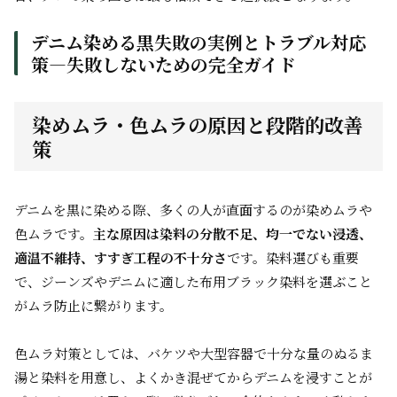
デニム染める黒失敗の実例とトラブル対応
策―失敗しないための完全ガイド
染めムラ・色ムラの原因と段階的改善
策
デニムを黒に染める際、多くの人が直面するのが染めムラや
色ムラです。
主な原因は染料の分散不足、均一でない浸透、
適温不維持、すすぎ工程の不十分さ
です。染料選びも重要
で、ジーンズやデニムに適した布用ブラック染料を選ぶこと
がムラ防止に繋がります。
色ムラ対策としては、バケツや大型容器で十分な量のぬるま
湯と染料を用意し、よくかき混ぜてからデニムを浸すことが