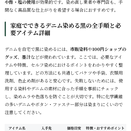
や酢・塩の使用
が効果的です。染め直し業者や専門店も、手
間なく高品質な仕上がりを希望する場合におすすめです。
家庭でできるデニム染める黒の全手順と必
要アイテム詳細
デニムを自宅で黒に染めるには、
市販染料
や
100円ショップの
グッズ
、
墨汁
などが使われています。ここでは、必要なアイ
テムや特徴、セルフ染めにおけるポイントをわかりやすく整
理しています。どの方法にも共通してバケツや手袋、衣類用
洗剤、色止め剤があると安心です。失敗しないためには、使
用する染料やデニムの素材に合った手順を事前にチェック
し、染めムラや色落ちを防ぐことが大切です。特に化学繊維
の多いデニムやボタン・ファスナー部分は染まりにくいので
注意してください。
アイテム名
入手先
価格目安
特徴・おすすめポイント