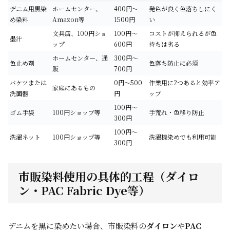
デニム用黒染
ホームセンター、
400円〜
発色が良く色落ちしにく
め染料
Amazon等
1500円
い
文具店、100円ショ
100円〜
コストが抑えられるが色
墨汁
ップ
600円
持ちは劣る
ホームセンター、通
300円〜
色止め剤
色落ち防止に必須
販
700円
バケツまたは
0円〜500
作業用に2つあると効率ア
家庭にあるもの
洗面器
円
ップ
100円〜
ゴム手袋
100円ショップ等
手荒れ・色移り防止
300円
100円〜
洗濯ネット
100円ショップ等
洗濯機染めでも利用可能
300円
市販染料使用の具体的工程（ダイロ
ン・PAC Fabric Dye等）
デニムを黒に染めたい場合、市販染料の
ダイロン
や
PAC