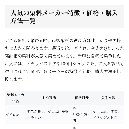
人気の染料メーカー特徴・価格・購入
方法一覧
デニムを黒く染める際、市販染料の選び方は仕上がりや色持
ちに大きく関わります。最近では、ダイロンや染めQといった
高評価の染料が人気を集めています。手軽に自宅で染色した
い人には、ドラッグストアや100円ショップで手に入る製品も
注目されています。各メーカーの特徴と価格、購入方法を比
較します。
染料メーカ
主な特徴
価格目安
入手方法
ー名
約
発色が良く、デニムに浸透
Amazon、楽天、
ダイロン
600~1,200
しやすい
ドラッグストア
円
約