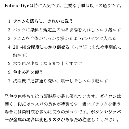
Fabric Dye
は特に人気です。主要な手順は以下の通りです。
デニムを濡らし、きれいに洗う
バケツに染料と規定量のぬるま湯を入れしっかり溶かす
デニムを全体がしっかり浸かるようにバケツに入れる
20~40分程度しっかり混ぜる
（ムラ防止のため定期的に
動かす）
水で色が出なくなるまで十分すすぐ
色止め剤を使う
洗濯機で通常通り洗い、陰干しでしっかり乾かす
発色や色持ちでは市販製品が最も優れています。
ダイロン
は
濃く、PACはコスパの良さが特徴です。濃いブラックを狙う
場合には染料液を多めに使うのがコツです。
ボタンやジッパ
ーが金属の場合は変色リスクがあるため注意
してください。