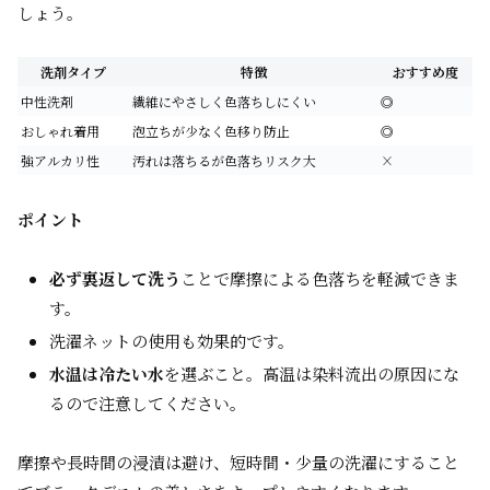
しょう。
洗剤タイプ
特徴
おすすめ度
中性洗剤
繊維にやさしく色落ちしにくい
◎
おしゃれ着用
泡立ちが少なく色移り防止
◎
強アルカリ性
汚れは落ちるが色落ちリスク大
×
ポイント
必ず裏返して洗う
ことで摩擦による色落ちを軽減できま
す。
洗濯ネットの使用も効果的です。
水温は冷たい水
を選ぶこと。高温は染料流出の原因にな
るので注意してください。
摩擦や長時間の浸漬は避け、短時間・少量の洗濯にすること