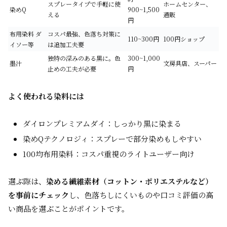
スプレータイプで手軽に使
ホームセンター、
染めQ
900~1,500
える
通販
円
布用染料 ダ
コスパ最強、色落ち対策に
110~300円
100円ショップ
イソー等
は追加工夫要
独特の深みのある黒に。色
300~1,000
墨汁
文房具店、スーパー
止めの工夫が必要
円
よく使われる染料には
ダイロンプレミアムダイ：しっかり黒に染まる
染めQテクノロジィ：スプレーで部分染めもしやすい
100均布用染料：コスパ重視のライトユーザー向け
選ぶ際は、
染める繊維素材（コットン・ポリエステルなど）
を事前にチェック
し、色落ちしにくいものや口コミ評価の高
い商品を選ぶことがポイントです。