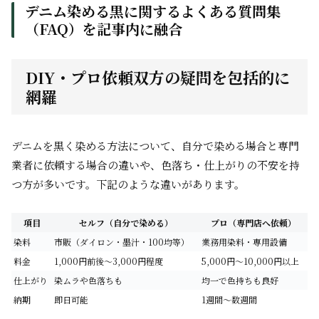
デニム染める黒に関するよくある質問集
（FAQ）を記事内に融合
DIY・プロ依頼双方の疑問を包括的に
網羅
デニムを黒く染める方法について、自分で染める場合と専門
業者に依頼する場合の違いや、色落ち・仕上がりの不安を持
つ方が多いです。下記のような違いがあります。
項目
セルフ（自分で染める）
プロ（専門店へ依頼）
染料
市販（ダイロン・墨汁・100均等）
業務用染料・専用設備
料金
1,000円前後〜3,000円程度
5,000円〜10,000円以上
仕上がり
染ムラや色落ちも
均一で色持ちも良好
納期
即日可能
1週間〜数週間