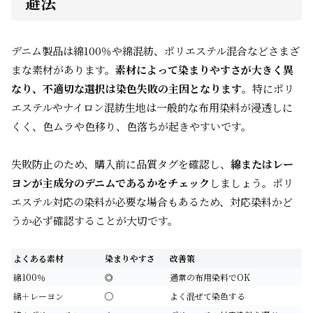
避法
デニム製品は綿100％や綿混紡、ポリエステル混合などさまざ
まな素材があります。
素材によって染まりやすさが大きく異
なり、不適切な選択は染色失敗の主因となります
。特にポリ
エステルやナイロン混紡生地は一般的な布用染料が浸透しに
くく、色ムラや色移り、色落ちが起きやすいです。
失敗防止のため、購入前に品質タグを確認し、
綿またはレー
ヨンが主成分のデニムであるかをチェック
しましょう。ポリ
エステル対応の染料が必要な場合もあるため、対応染料かど
うか必ず確認することが大切です。
よくある素材
染まりやすさ
改善策
綿100％
◎
通常の布用染料でOK
綿＋レーヨン
◯
よく混ぜて染色する