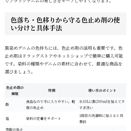
でブラックデニムの美しさをキープしやすくなります。
色落ち・色移りから守る色止め剤の使
い分けと具体手法
黒染めデニムの色持ちには、色止め剤の活用も重要です。色
止め剤はドラッグストアやネットショップで簡単に購入可能
です。染料の種類やデニムの素材に合わせて、最適な商品を
選びましょう。
色止め剤の
特徴
使い方のポイント
種類
食品なので手に入りやすい。軽
水10Lに酢200mlを加えてす
酢
度の色止め
すぎ洗い
1回目の洗濯時に加えると効
塩
染料の定着をサポート
果的
市販の色止