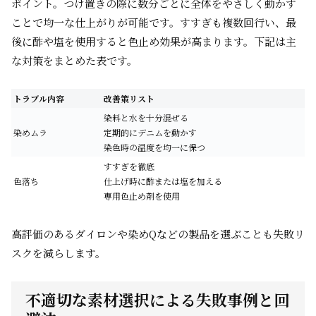
ポイント。つけ置きの際に数分ごとに全体をやさしく動かす
ことで均一な仕上がりが可能です。すすぎも複数回行い、最
後に酢や塩を使用すると色止め効果が高まります。下記は主
な対策をまとめた表です。
トラブル内容
改善策リスト
染料と水を十分混ぜる
染めムラ
定期的にデニムを動かす
染色時の温度を均一に保つ
すすぎを徹底
色落ち
仕上げ時に酢または塩を加える
専用色止め剤を使用
高評価のあるダイロンや染めQなどの製品を選ぶことも失敗リ
スクを減らします。
不適切な素材選択による失敗事例と回