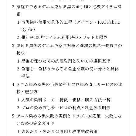
家庭でできるデニム染める黒の全手順と必要アイテム詳
細
市販染料使用の具体的工程（ダイロン・PAC Fabric
Dye等）
墨汁や100均アイテム利用時のメリットと限界
染める黒後のデニム色落ち対策と洗濯の極意―長持ちの
秘訣
黒色を保つための洗濯洗剤と洗い方の選択基準
色落ち・色移りから守る色止め剤の使い分けと具体
手法
デニム染める黒の市販染料とプロ染め直しサービスの比
較・選び方
人気の染料メーカー特徴・価格・購入方法一覧
プロの染め直しサービスの利点と料金体系明示
デニム染める黒失敗の実例とトラブル対応策―失敗しな
いための完全ガイド
染めムラ・色ムラの原因と段階的改善策