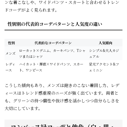
ンな着こなしや、ワイドパンツ・スカートと合わせるトレン
ドコーデがよく見られます。
性別別の代表的コーデパターンと人気度の違い
性別
代表的なコーデパターン
人気傾向
ローカット×デニム、カーキパンツ、Tシャ
シンプル&大人カジ
メンズ
ツまたはシャツ
ュアル
レディ
ハイカット・厚底×ワイドパンツ、スカー
足元アクセント&フ
ース
ト、ワンピース
ェミニン
こうした傾向もあり、メンズは飽きのこない着回し力、レデ
ィースはトレンド感重視のニーズが強く出ています。両者と
も、グリーンの持つ個性や抜け感を活かしつつ自分らしさを
大切にしています。
コンバース緑コーデと他色（白・黒・