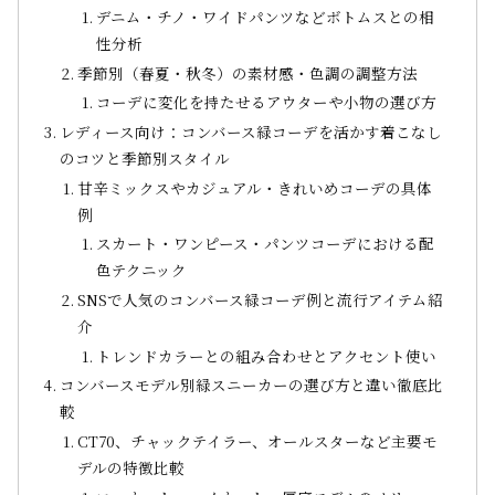
デニム・チノ・ワイドパンツなどボトムスとの相
性分析
季節別（春夏・秋冬）の素材感・色調の調整方法
コーデに変化を持たせるアウターや小物の選び方
レディース向け：コンバース緑コーデを活かす着こなし
のコツと季節別スタイル
甘辛ミックスやカジュアル・きれいめコーデの具体
例
スカート・ワンピース・パンツコーデにおける配
色テクニック
SNSで人気のコンバース緑コーデ例と流行アイテム紹
介
トレンドカラーとの組み合わせとアクセント使い
コンバースモデル別緑スニーカーの選び方と違い徹底比
較
CT70、チャックテイラー、オールスターなど主要モ
デルの特徴比較