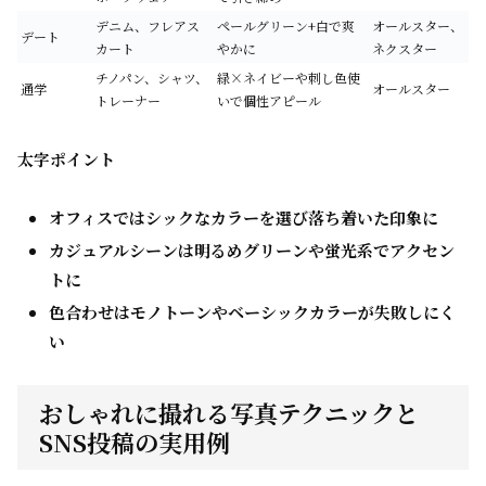
デニム、フレアス
ペールグリーン+白で爽
オールスター、
デート
カート
やかに
ネクスター
チノパン、シャツ、
緑×ネイビーや刺し色使
通学
オールスター
トレーナー
いで個性アピール
太字ポイント
オフィスではシックなカラーを選び落ち着いた印象に
カジュアルシーンは明るめグリーンや蛍光系でアクセン
トに
色合わせはモノトーンやベーシックカラーが失敗しにく
い
おしゃれに撮れる写真テクニックと
SNS投稿の実用例