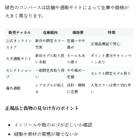
緑色のコンバースは店舗や通販サイトによって在庫や価格が
大きく異なります。
販売チャネル
在庫傾向
価格帯
特徴
公式オンライン
新作や限定カラー
定価〜やや
正規品保証で安心
ストア
充実
高め
新旧モデル取り扱
セールもあ
ポイント還元やキャンペ
大手通販サイト
い多数
り様々
ーンあり
セレクトショッ
一部限定色取り扱
やや高め〜
セレクト限定モデル有り
プ
い
定価
レアモデルが狙え
送料・関税
人気カラーは売り切れ早
海外通販
る
に注意
い
正規品と偽物の見分け方のポイント
インソールや箱のロゴが正しいか確認
縫製や素材の質感が雑でないか