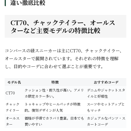
違い徹底比較
CT70、チャックテイラー、オールス
ターなど主要モデルの特徴比較
コンバースの緑スニーカーは主にCT70、チャックテイラー、
オールスターで展開されています。それぞれの特徴を理解
し、目的やコーデに合わせて選ぶことが重要です。
モデル名
特徴
おすすめコーデ
クッション性・耐久性が高い。アメリ
デニムやジャケットスタ
CT70
カ限定カラー多い。
イルと好相性
チャック
トゥキャップやヒールパッチが特徴
スーツやセットアップと
テイラー
的。復刻デザインが人気
もマッチ
オールス
価格が手頃でカラバリ豊富。日本でも
カジュアルなパンツ・ス
ター
買いやすい
カートコーデ