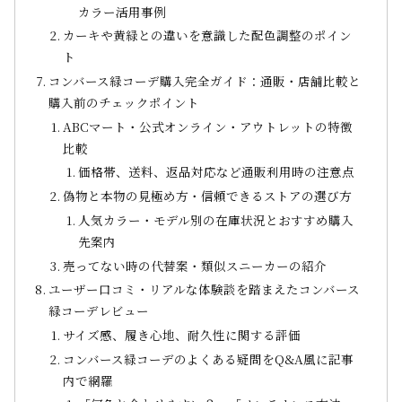
カラー活用事例
カーキや黄緑との違いを意識した配色調整のポイン
ト
コンバース緑コーデ購入完全ガイド：通販・店舗比較と
購入前のチェックポイント
ABCマート・公式オンライン・アウトレットの特徴
比較
価格帯、送料、返品対応など通販利用時の注意点
偽物と本物の見極め方・信頼できるストアの選び方
人気カラー・モデル別の在庫状況とおすすめ購入
先案内
売ってない時の代替案・類似スニーカーの紹介
ユーザー口コミ・リアルな体験談を踏まえたコンバース
緑コーデレビュー
サイズ感、履き心地、耐久性に関する評価
コンバース緑コーデのよくある疑問をQ&A風に記事
内で網羅