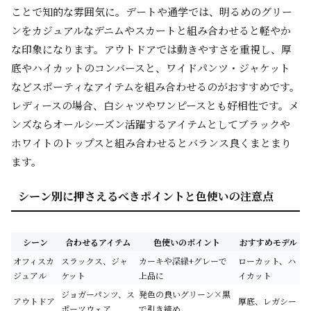
ことで知的な雰囲気に。デートや通学では、明るめのグリー
ンをカジュアルなデニムやスカートと組み合わせると軽やか
な印象になります。アウトドアでは動きやすさを重視し、厚
底やハイカットのコンバースと、ワイドパンツ・ジャケット
などスポーティなアイテムを組み合わせるのがおすすめです。
レディースの場合、白シャツやワンピースとも好相性です。メ
ンズならオールシーズン活躍するアイテムとしてブラックや
ホワイトのトップスと組み合わせるとバランス良くまとまり
ます。
シーン別に押さえるべきポイントと色使いの注意点
シーン
合わせるアイテム
色使いのポイント
おすすめモデル
オフィスカ
スラックス、ジャ
カーキや深緑+グレーで
ローカット、ハ
ジュアル
ケット
上品に
イカット
ジョガーパンツ、ス
発色の良いグリーン×黒
アウトドア
厚底、レガシー
ポーツウェア
で引き締め