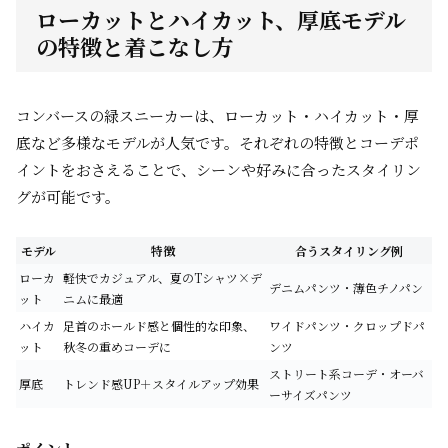
ローカットとハイカット、厚底モデル
の特徴と着こなし方
コンバースの緑スニーカーは、ローカット・ハイカット・厚
底など多様なモデルが人気です。それぞれの特徴とコーデポ
イントをおさえることで、シーンや好みに合ったスタイリン
グが可能です。
モデル
特徴
合うスタイリング例
ローカ
軽快でカジュアル、夏のTシャツ×デ
デニムパンツ・薄色チノパン
ット
ニムに最適
ハイカ
足首のホールド感と個性的な印象、
ワイドパンツ・クロップドパ
ット
秋冬の重めコーデに
ンツ
ストリート系コーデ・オーバ
厚底
トレンド感UP＋スタイルアップ効果
ーサイズパンツ