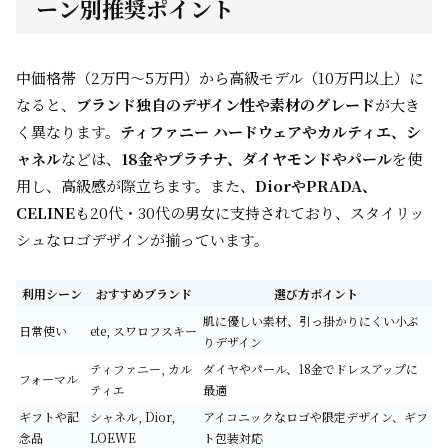
ーン別推奨ポイント
中価格帯（2万円～5万円）から高級モデル（10万円以上）に
なると、
ブランド独自のデザイン性や素材のグレード
が大き
く異なります。
ティファニー ハードウェアやカルティエ、シ
ャネル
などは、
18金やプラチナ、ダイヤモンドやパール
を使
用し、高級感が際立ちます。また、
DiorやPRADA、
CELINE
も20代・30代の男女に支持されており、スタイリッ
シュなロゴデザインが揃っています。
利用シーン
おすすめブランド
選び方ポイント
肌に優しい素材、引っ掛かりにくい小ぶ
日常使い
ete, スワロフスキー
りデザイン
ティファニー, カル
ダイヤやパール、18金でドレスアップに
フォーマル
ティエ
最適
ギフトや記
シャネル, Dior,
アイコニックなロゴや限定デザイン、ギフ
念品
LOEWE
ト包装対応