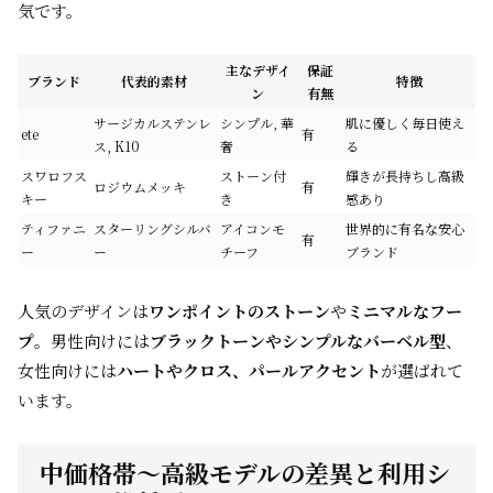
気です。
主なデザイ
保証
ブランド
代表的素材
特徴
ン
有無
サージカルステンレ
シンプル, 華
肌に優しく毎日使え
ete
有
ス, K10
奢
る
スワロフス
ストーン付
輝きが長持ちし高級
ロジウムメッキ
有
キー
き
感あり
ティファニ
スターリングシルバ
アイコンモ
世界的に有名な安心
有
ー
ー
チーフ
ブランド
人気のデザインは
ワンポイントのストーン
や
ミニマルなフー
プ
。男性向けには
ブラックトーンやシンプルなバーベル型
、
女性向けには
ハートやクロス、パールアクセント
が選ばれて
います。
中価格帯～高級モデルの差異と利用シ