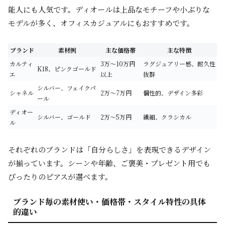
能人にも人気です。ディオールは上品なモチーフや小ぶりな
モデルが多く、オフィスカジュアルにもおすすめです。
ブランド
素材例
主な価格帯
主な特徴
カルティ
3万〜10万円
ラグジュアリー感、耐久性
K18、ピンクゴールド
エ
以上
抜群
シルバー、フェイクパ
シャネル
2万〜7万円
個性的、デザイン多彩
ール
ディオー
シルバー、ゴールド
2万〜5万円
繊細、クラシカル
ル
それぞれのブランドは「自分らしさ」を表現できるデザイン
が揃っています。シーンや年齢、ご褒美・プレゼント用でも
ぴったりのピアスが選べます。
ブランド毎の素材使い・価格帯・スタイル特性の具体
的違い