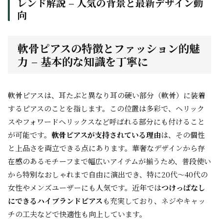
レンド解説 – 人気の背景と最新デザイン動
向
軟骨ピアスの特徴とファッション的魅
力 – 基本的な知識を丁寧に
軟骨ピアスは、耳たぶと異なり耳の硬い部分（軟骨）に装着
するピアスのことを指します。この位置は多彩で、ヘリック
スやフォワードヘリックスなど呼ばれる部分にも付けること
が可能です。
軟骨ピアスが支持されている理由
は、その個性
と上品さを両立できる点にあります。華奢なデザインから存
在感のあるモチーフまで幅広いアイテムが揃うため、普段使い
から特別なおしゃれまで自由に演出でき、特に20代～40代の
女性やメンズユーザーにも人気です。近年では
つけっぱなし
にできるハイブランドピアス
も充実しており、ネジやキャッ
チの工夫などで快適性も向上しています。