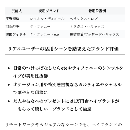
芸能人
愛用ブランド
着用位置例
平野紫耀
シャネル・ディオール
ヘリックス・ロブ
相武紗季
ティファニー
トラガス・ヘリックス
韓国アイドル
ティファニー・ete
複数装着/フォワードヘリックス
リアルユーザーの活用シーンを踏まえたブランド評価
日常のつけっぱなしならeteやティファニーのシンプルタ
イプが実用性抜群
オケージョン用や特別感重視ならカルティエやシャネル
で華やかな印象に
友人や彼女へのプレゼントには1万円台ハイブランドが
「もらって嬉しい」ブランドとして最適
リモートワークやカジュアルなシーンでも、ハイブランドの