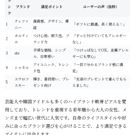
ラ
ン
ブランド
満足ポイント
ユーザーの声（抜粋）
ク
ティファ
高級感、デザイン、保
1
「ギフトに最適。長く使える！」
ニー
証
カルティ
つけ心地、耐久性、ブ
「ずっと付けていてもアレルギー
2
エ
ランド力
なし」
手頃な価格、シンプ
「つけっぱなしでOK、金属アレル
3
ete
ル、日常使い
ギーにも安心」
アイコニック、トレン
「一目で分かるブランド感に満
4
シャネル
ド性
足」
スワロフ
輝き、普段使い、プレ
「友達のプレゼントで喜んでもら
5
スキー
ゼント向け
えました」
芸能人や韓国アイドルも多くのハイブランド軟骨ピアスを愛
用しており、トレンドを重視する若年層から大人の女性、メ
ンズまで幅広い世代に人気です。自身のライフスタイルや好
みに合ったブランド選びを心がけることで、より満足できる
アイテムに出会えます。