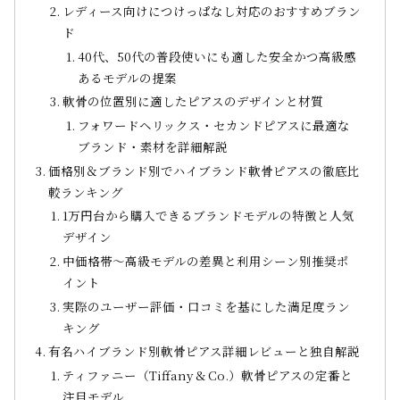
レディース向けにつけっぱなし対応のおすすめブラン
ド
40代、50代の普段使いにも適した安全かつ高級感
あるモデルの提案
軟骨の位置別に適したピアスのデザインと材質
フォワードヘリックス・セカンドピアスに最適な
ブランド・素材を詳細解説
価格別＆ブランド別でハイブランド軟骨ピアスの徹底比
較ランキング
1万円台から購入できるブランドモデルの特徴と人気
デザイン
中価格帯～高級モデルの差異と利用シーン別推奨ポ
イント
実際のユーザー評価・口コミを基にした満足度ラン
キング
有名ハイブランド別軟骨ピアス詳細レビューと独自解説
ティファニー（Tiffany & Co.）軟骨ピアスの定番と
注目モデル