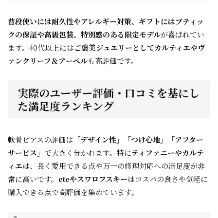
普段使いには耐久性やアレルギー対策、ギフトにはブティッ
クの保証や高級包装、特別感のある限定モデル
が喜ばれてい
ます。40代以上には
ご褒美ジュエリーとしてカルティエやヴ
ァンクリーフ＆アーペル
も高評価です。
実際のユーザー評価・口コミを基にし
た満足度ランキング
軟骨ピアスの評価は
「デザイン性」「つけ心地」「アフター
サービス」
で大きく分かれます。特に
ティファニーやカルテ
ィエ
は、長く愛用できる点や万一の修理対応への満足度が非
常に高いです。
eteやスワロフスキー
はコスパの良さや気軽に
購入できる点で高評価を集めています。