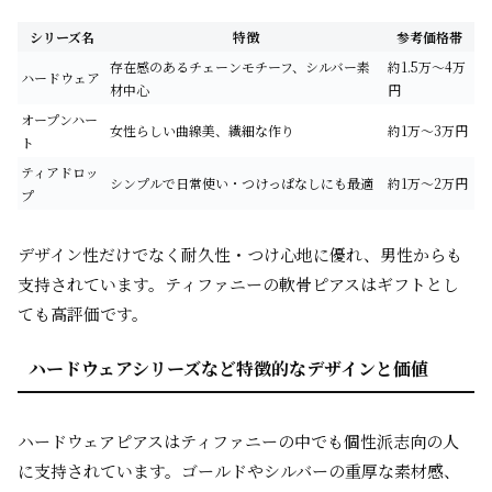
シリーズ名
特徴
参考価格帯
存在感のあるチェーンモチーフ、シルバー素
約1.5万～4万
ハードウェア
材中心
円
オープンハー
女性らしい曲線美、繊細な作り
約1万～3万円
ト
ティアドロッ
シンプルで日常使い・つけっぱなしにも最適
約1万～2万円
プ
デザイン性だけでなく耐久性・つけ心地に優れ、男性からも
支持されています。ティファニーの軟骨ピアスはギフトとし
ても高評価です。
ハードウェアシリーズなど特徴的なデザインと価値
ハードウェアピアスはティファニーの中でも個性派志向の人
に支持されています。ゴールドやシルバーの重厚な素材感、