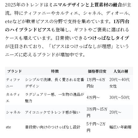
2025年のトレンドは
ミニマルデザインと上質素材の融合
が主
流。特にティファニーやカルティエ、シャネル、ディオール、
eteなどが軟骨ピアスの分野で支持を集めています。
1万円台
のハイブランドピアス
も登場し、ギフトやご褒美に選ばれる
ケースも増えています。日常使いできる
つけっぱなしタイプ
が注目されており、「ピアスはつけっぱなしが理想」という
ニーズに応えるブランドが増加中です。
ブランド
特徴
価格帯目安
人気の層
ティファ
シンプルで洗練、長く愛される定番
1万円～6万
20代～40代
ニー
デザイン
円台
女性
カルティ
ラグジュアリー感、一生物の逸品が
4万円～
30代～50代
エ
魅力
3万円～15万
シャネル
アイコニックでトレンド感が強い
20代～
円
5千円～2万
ete
普段使い向けのつけっぱなし設計
幅広い年齢層
円