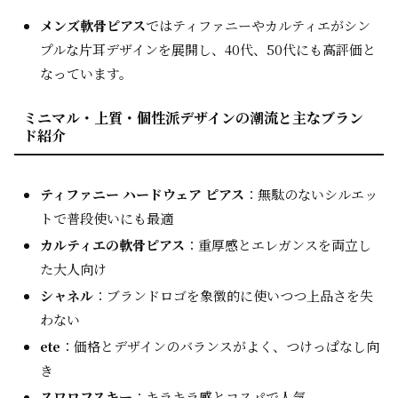
メンズ軟骨ピアス
ではティファニーやカルティエがシン
プルな片耳デザインを展開し、40代、50代にも高評価と
なっています。
ミニマル・上質・個性派デザインの潮流と主なブラン
ド紹介
ティファニー ハードウェア ピアス
：無駄のないシルエッ
トで普段使いにも最適
カルティエの軟骨ピアス
：重厚感とエレガンスを両立し
た大人向け
シャネル
：ブランドロゴを象徴的に使いつつ上品さを失
わない
ete
：価格とデザインのバランスがよく、つけっぱなし向
き
スワロフスキー
：キラキラ感とコスパで人気