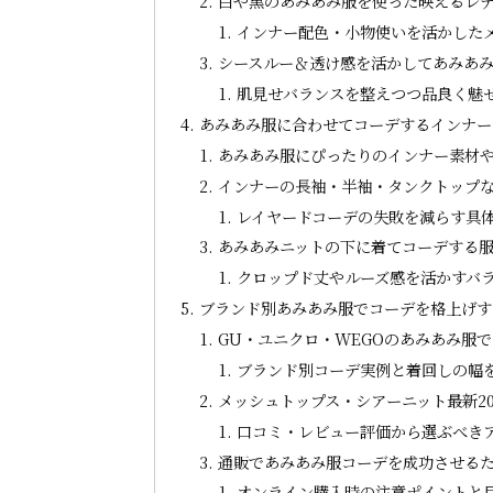
白や黒のあみあみ服を使った映えるレ
インナー配色・小物使いを活かした
シースルー＆透け感を活かしてあみあ
肌見せバランスを整えつつ品良く魅
あみあみ服に合わせてコーデするインナー
あみあみ服にぴったりのインナー素材
インナーの長袖・半袖・タンクトップ
レイヤードコーデの失敗を減らす具
あみあみニットの下に着てコーデする
クロップド丈やルーズ感を活かすバ
ブランド別あみあみ服でコーデを格上げす
GU・ユニクロ・WEGOのあみあみ服
ブランド別コーデ実例と着回しの幅
メッシュトップス・シアーニット最新2
口コミ・レビュー評価から選ぶべき
通販であみあみ服コーデを成功させる
オンライン購入時の注意ポイントと