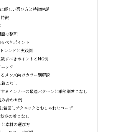
に優しい選び方と特徴解説
の特徴
解
用語の整理
知るべきポイント
トレンドと実践例
識すべきポイントとNG例
クニック
するメンズ向けカラー別解説
た着こなし
デするインナーの最適パターンと季節別着こなし
組み合わせ例
む着回しテクニックとおしゃれなコーデ
夏秋冬の着こなし
トと素材の選び方