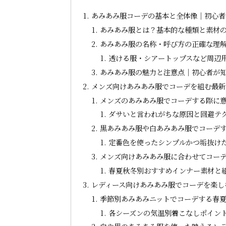
あみあみ服コーデの基本と全体像｜初心者
あみあみ服とは？基本的な種類と素材
あみあみ服の名称・呼び方の正確な理
透ける服・シアートップスなど周辺
あみあみ服の魅力と注意点｜初心者が
メンズ向けあみあみ服でコーデを組む最新
メンズのあみあみ服でコーデする際に意
ダサいと言われがちな原因と回避テ
黒あみあみ服や白あみあみ服でコーデ
定番色を使ったシンプルかつ垢抜け
メンズ向けあみあみ服に合わせてコー
春夏秋冬別おすすめインナー素材と
レディース向けあみあみ服でコーデを楽し
季節別あみあみニットでコーデする春
各シーズンの気温別着こなしポイン