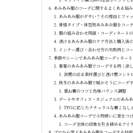
あみあみ服のコーデに関するよくある悩み
あみあみ服がダサい？その理由とファ
骨格タイプ・体型別あみあみ服をコー
服の組み合わせ用語・コーディネート
透けるあみあみ服のケア方法と購入後
インナー選び・合わせ方の失敗例とコ
季節やシーンであみあみ服コーディネート
春夏のあみあみ服でコーデする例｜涼
涼感の出る素材選びと透け感コント
秋冬のあみあみ服で暖かそうにコーデ
重ね着のコツと色味バランス調整
デートやオフィス・カジュアルのあみ
TPOに応じたナチュラルな着こなし
あみあみ服コーデで小物使いに差をつ
コーデ全体の印象を引き締めるアイ
プロから学ぶあみあみ服をコーデする技術