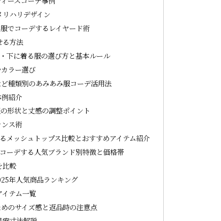
ディースコーデ事例
メリハリデザイン
み服でコーデするレイヤード術
せる方法
・下に着る服の選び方と基本ルール
やカラー選び
など種類別のあみあみ服コーデ活用法
体例紹介
服の形状と丈感の調整ポイント
ランス術
るメッシュトップス比較とおすすめアイテム紹介
でコーデする人気ブランド別特徴と価格帯
を比較
025年人気商品ランキング
アイテム一覧
ためのサイズ感と返品時の注意点
目安寸法解説