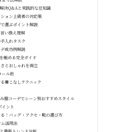
解決Q&Aと実践的な豆知識
ッション上級者の対応策
デで選ぶポイント解説
の言い換え理解
の手入れタスク
ーデ成功例解説
を極める完全ガイド
しさとおしゃれを両立
ロール術
する着こなしテクニック
あみ服コーデでシーン別おすすめスタイル
ポイント
ける！バッグ・アクセ・靴の選び方
テム活用法
と最新トレンド分析